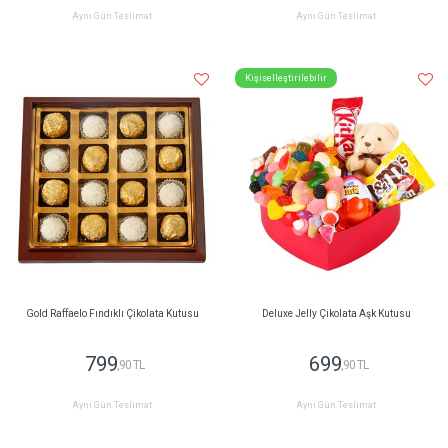
Aynı Gün Teslimat
Aynı Gün Teslimat
Kişiselleştirilebilir
Gold Raffaelo Fındıklı Çikolata Kutusu
Deluxe Jelly Çikolata Aşk Kutusu
799
699
,90 TL
,90 TL
Aynı Gün Teslimat
Aynı Gün Teslimat