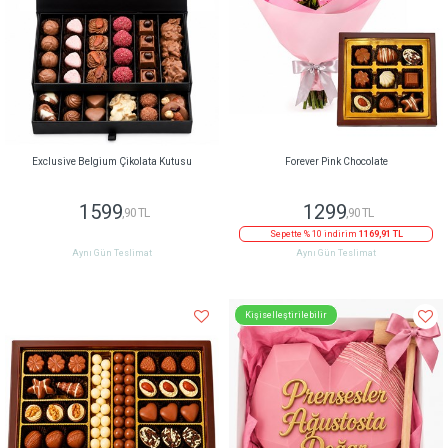
Exclusive Belgium Çikolata Kutusu
Forever Pink Chocolate
1599
1299
,90 TL
,90 TL
Sepette % 10 indirim
1169,91 TL
Aynı Gün Teslimat
Aynı Gün Teslimat
Kişiselleştirilebilir