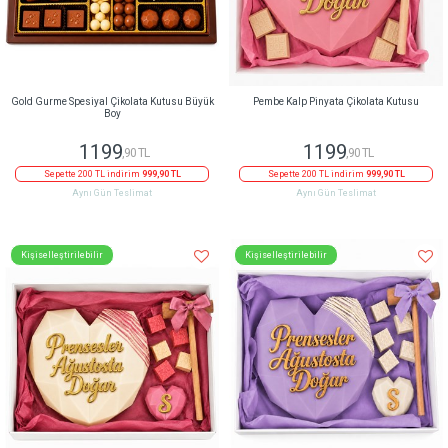
Gold Gurme Spesiyal Çikolata Kutusu Büyük
Pembe Kalp Pinyata Çikolata Kutusu
Boy
1199
1199
,90 TL
,90 TL
Sepette 200 TL indirim
999,90 TL
Sepette 200 TL indirim
999,90 TL
Aynı Gün Teslimat
Aynı Gün Teslimat
Kişiselleştirilebilir
Kişiselleştirilebilir