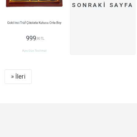
SONRAKI SAYFA
Gold İnci Trüf Çikolata Kutusu Orta Boy
999
,90 TL
Aynı Gün Teslimat
Next
» İleri