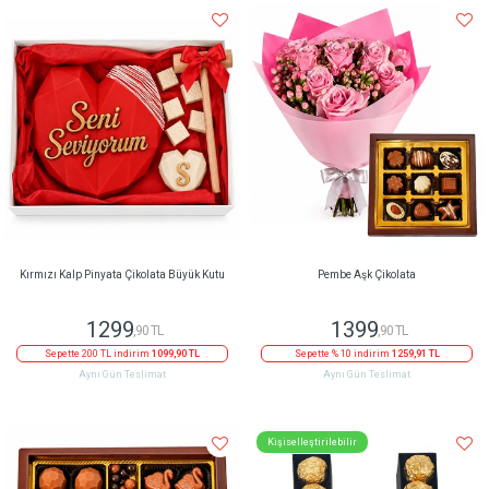
Kırmızı Kalp Pinyata Çikolata Büyük Kutu
Pembe Aşk Çikolata
1299
1399
,90 TL
,90 TL
Sepette 200 TL indirim
1099,90 TL
Sepette % 10 indirim
1259,91 TL
Aynı Gün Teslimat
Aynı Gün Teslimat
Kişiselleştirilebilir