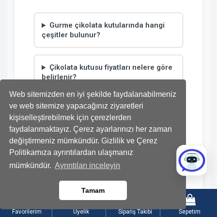
Gurme çikolata kutularında hangi
çeşitler bulunur?
Çikolata kutusu fiyatları nelere göre
belirlenir?
Web sitemizden en iyi şekilde faydalanabilmeniz
ve web sitemize yapacağınız ziyaretleri
Lilyana Flowers çikolataları taze mi
kişiselleştirebilmek için çerezlerden
hazırlanıyor?
faydalanmaktayız. Çerez ayarlarınızı her zaman
değiştirmeniz mümkündür. Gizlilik ve Çerez
Hediyelik çikolata siparişime not
Politikamıza ayrıntılardan ulaşmanız
ekleyebilir miyim?
mümkündür.
Ayrıntıları inceleyin
Tamam
Favorilerim
Üyelik
Sipariş Takibi
Sepetim