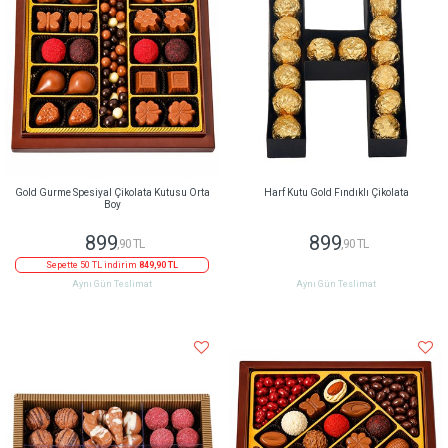
Gold Gurme Spesiyal Çikolata Kutusu Orta
Harf Kutu Gold Fındıklı Çikolata
Boy
899
899
,90 TL
,90 TL
Sepette 50 TL indirim
849,90 TL
Aynı Gün Teslimat
Aynı Gün Teslimat