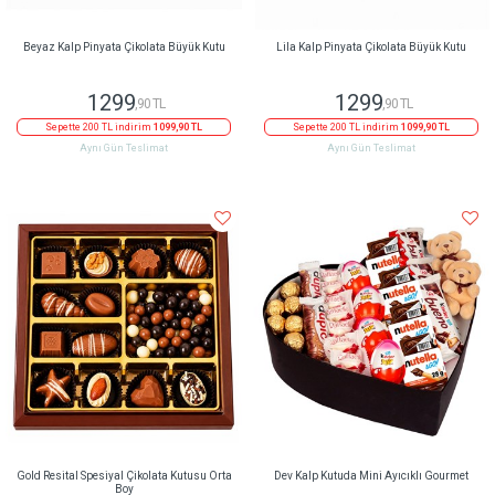
Beyaz Kalp Pinyata Çikolata Büyük Kutu
Lila Kalp Pinyata Çikolata Büyük Kutu
1299
1299
,90 TL
,90 TL
Sepette 200 TL indirim
1099,90 TL
Sepette 200 TL indirim
1099,90 TL
Aynı Gün Teslimat
Aynı Gün Teslimat
Gold Resital Spesiyal Çikolata Kutusu Orta
Dev Kalp Kutuda Mini Ayıcıklı Gourmet
Boy