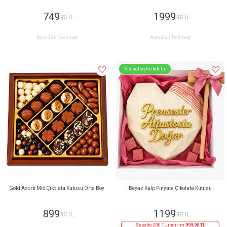
749
1999
,90 TL
,90 TL
Aynı Gün Teslimat
Aynı Gün Teslimat
Kişiselleştirilebilir
Gold Asorti Mix Çikolata Kutusu Orta Boy
Beyaz Kalp Pinyata Çikolata Kutusu
899
1199
,90 TL
,90 TL
Sepette 200 TL indirim
999,90 TL