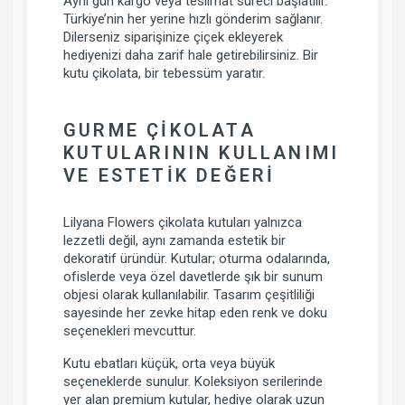
Aynı gün kargo veya teslimat süreci başlatılır.
Türkiye’nin her yerine hızlı gönderim sağlanır.
Dilerseniz siparişinize çiçek ekleyerek
hediyenizi daha zarif hale getirebilirsiniz. Bir
kutu çikolata, bir tebessüm yaratır.
GURME ÇIKOLATA
KUTULARININ KULLANIMI
VE ESTETIK DEĞERI
Lilyana Flowers çikolata kutuları yalnızca
lezzetli değil, aynı zamanda estetik bir
dekoratif üründür. Kutular; oturma odalarında,
ofislerde veya özel davetlerde şık bir sunum
objesi olarak kullanılabilir. Tasarım çeşitliliği
sayesinde her zevke hitap eden renk ve doku
seçenekleri mevcuttur.
Kutu ebatları küçük, orta veya büyük
seçeneklerde sunulur. Koleksiyon serilerinde
yer alan premium kutular, hediye olarak uzun