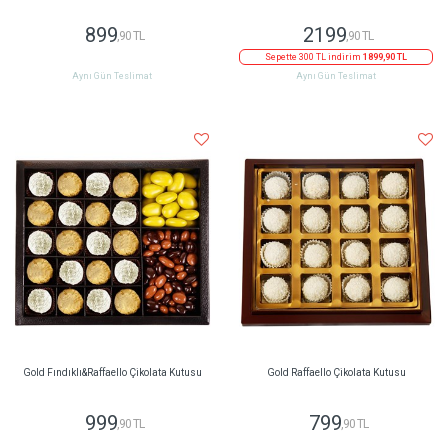
899
2199
,90 TL
,90 TL
Sepette 300 TL indirim
1899,90 TL
Aynı Gün Teslimat
Aynı Gün Teslimat
Gold Fındıklı&Raffaello Çikolata Kutusu
Gold Raffaello Çikolata Kutusu
999
799
,90 TL
,90 TL