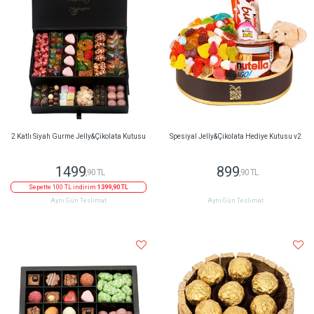
2 Katlı Siyah Gurme Jelly&Çikolata Kutusu
Spesiyal Jelly&Çikolata Hediye Kutusu v2
1499
899
,90 TL
,90 TL
Sepette 100 TL indirim
1399,90 TL
Aynı Gün Teslimat
Aynı Gün Teslimat