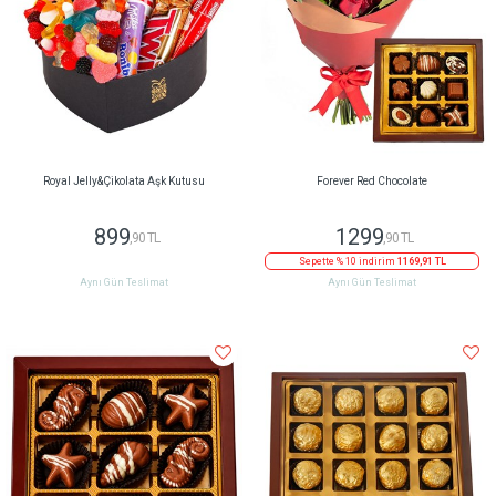
Royal Jelly&Çikolata Aşk Kutusu
Forever Red Chocolate
899
1299
,90 TL
,90 TL
Sepette % 10 indirim
1169,91 TL
Aynı Gün Teslimat
Aynı Gün Teslimat