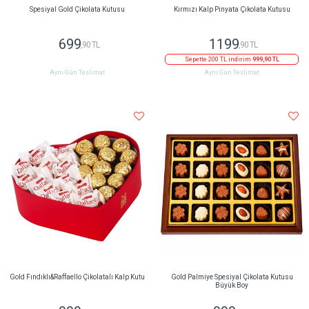
Spesiyal Gold Çikolata Kutusu
Kırmızı Kalp Pinyata Çikolata Kutusu
699
1199
,90 TL
,90 TL
Sepette 200 TL indirim
999,90 TL
Aynı Gün Teslimat
Aynı Gün Teslimat
Gold Fındıklı&Raffaello Çikolatalı Kalp Kutu
Gold Palmiye Spesiyal Çikolata Kutusu
Büyük Boy