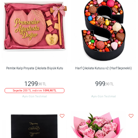
Pembe Kalp Pinyata Çikolata Büyük Kutu
Harf Çikolata Kutusu v2 (Harf Seçenekli)
1299
999
,90 TL
,90 TL
Sepette 200 TL indirim
1099,90 TL
Aynı Gün Teslimat
Aynı Gün Teslimat