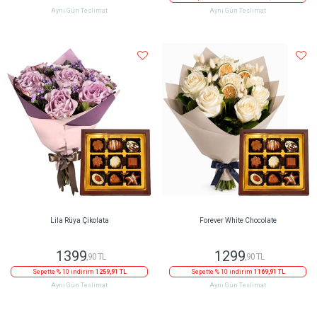
Aynı Gün Teslimat
Aynı Gün Teslimat
Lila Rüya Çikolata
Forever White Chocolate
1399
1299
,90 TL
,90 TL
Sepette % 10 indirim
1259,91 TL
Sepette % 10 indirim
1169,91 TL
Aynı Gün Teslimat
Aynı Gün Teslimat