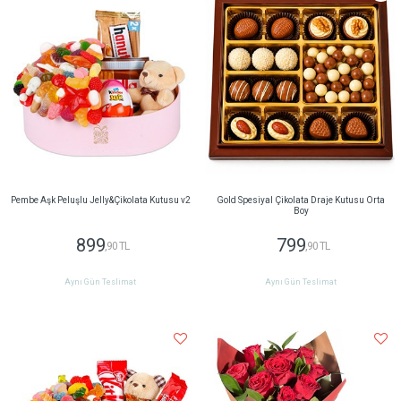
Pembe Aşk Peluşlu Jelly&Çikolata Kutusu v2
Gold Spesiyal Çikolata Draje Kutusu Orta
Boy
899
799
,90 TL
,90 TL
Aynı Gün Teslimat
Aynı Gün Teslimat