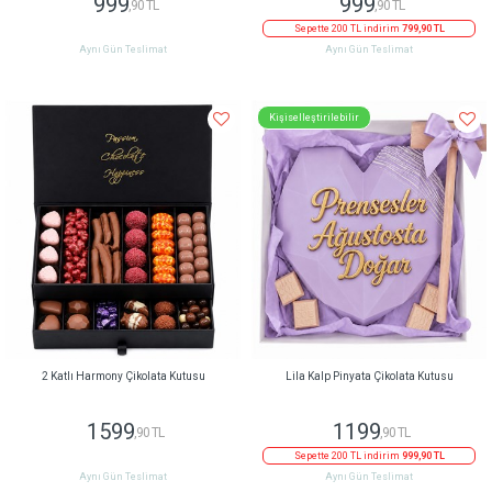
999
999
,90 TL
,90 TL
Sepette 200 TL indirim
799,90 TL
Aynı Gün Teslimat
Aynı Gün Teslimat
Kişiselleştirilebilir
2 Katlı Harmony Çikolata Kutusu
Lila Kalp Pinyata Çikolata Kutusu
1599
1199
,90 TL
,90 TL
Sepette 200 TL indirim
999,90 TL
Aynı Gün Teslimat
Aynı Gün Teslimat