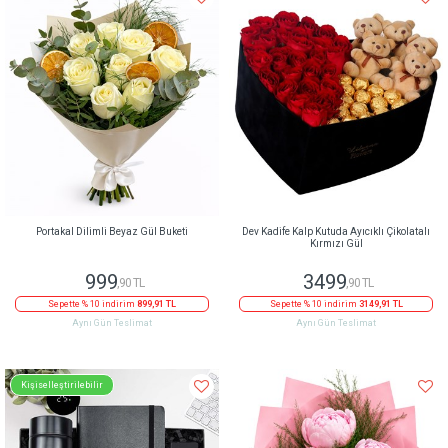
Portakal Dilimli Beyaz Gül Buketi
Dev Kadife Kalp Kutuda Ayıcıklı Çikolatalı
Kırmızı Gül
999
3499
,90 TL
,90 TL
Sepette % 10 indirim
899,91 TL
Sepette % 10 indirim
3149,91 TL
Aynı Gün Teslimat
Aynı Gün Teslimat
Kişiselleştirilebilir