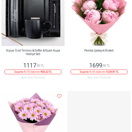
Kişiye Özel Termos & Defter & Siyah Kupa
Pembe Şakayık Buketi
Hediye Seti
1117
1699
,90 TL
,90 TL
Sepette % 15 indirim
950,22 TL
Sepette % 10 indirim
1529,91 TL
Aynı Gün Teslimat
Aynı Gün Teslimat