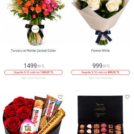
Turuncu ve Pembe Çardak Güller
Forever White
1499
999
,90 TL
,90 TL
Sepette % 10 indirim
1349,91 TL
Sepette % 10 indirim
899,91 TL
Aynı Gün Teslimat
Aynı Gün Teslimat