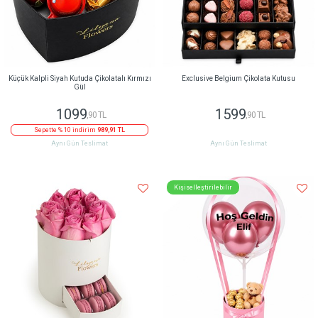
Küçük Kalpli Siyah Kutuda Çikolatalı Kırmızı
Exclusive Belgium Çikolata Kutusu
Gül
1099
1599
,90 TL
,90 TL
Sepette % 10 indirim
989,91 TL
Aynı Gün Teslimat
Aynı Gün Teslimat
Kişiselleştirilebilir