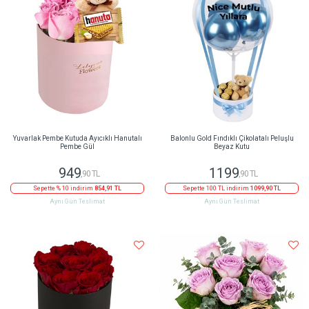
Yuvarlak Pembe Kutuda Ayıcıklı Hanutalı
Balonlu Gold Fındıklı Çikolatalı Peluşlu
Pembe Gül
Beyaz Kutu
949
1199
,90 TL
,90 TL
Sepette % 10 indirim
854,91 TL
Sepette 100 TL indirim
1099,90 TL
Aynı Gün Teslimat
Aynı Gün Teslimat