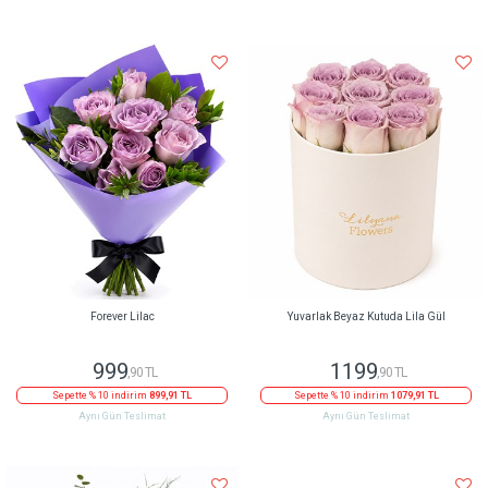
Forever Lilac
Yuvarlak Beyaz Kutuda Lila Gül
999
1199
,90 TL
,90 TL
Sepette % 10 indirim
899,91 TL
Sepette % 10 indirim
1079,91 TL
Aynı Gün Teslimat
Aynı Gün Teslimat