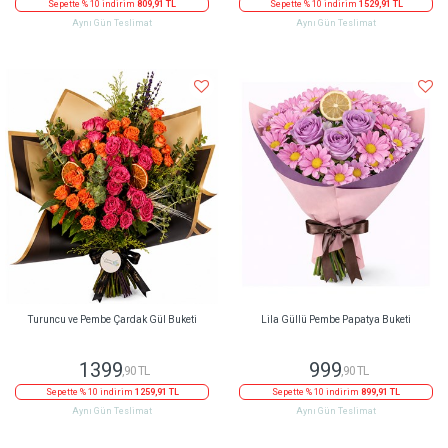
Sepette % 10 indirim
809,91 TL
Sepette % 10 indirim
1529,91 TL
Aynı Gün Teslimat
Aynı Gün Teslimat
Turuncu ve Pembe Çardak Gül Buketi
Lila Güllü Pembe Papatya Buketi
1399
999
,90 TL
,90 TL
Sepette % 10 indirim
1259,91 TL
Sepette % 10 indirim
899,91 TL
Aynı Gün Teslimat
Aynı Gün Teslimat