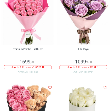
Premium Pembe Gül Buketi
Lila Rüya
1699
1099
,90 TL
,90 TL
Sepette % 10 indirim
1529,91 TL
Sepette % 10 indirim
989,91 TL
Aynı Gün Teslimat
Aynı Gün Teslimat