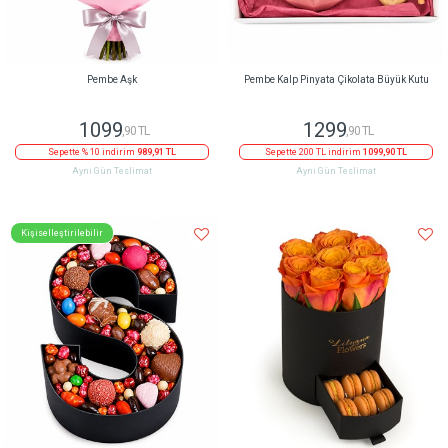
Pembe Aşk
Pembe Kalp Pinyata Çikolata Büyük Kutu
1099
1299
,90 TL
,90 TL
Sepette % 10 indirim
989,91 TL
Sepette 200 TL indirim
1099,90 TL
Aynı Gün Teslimat
Aynı Gün Teslimat
Kişiselleştirilebilir