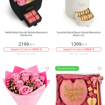
Kadife Kalpli Ayıcıklı Kutuda Macaronlu
Yuvarlak Küçük Beyaz Kutuda Macaronlu
Pembe Gül
Beyaz Gül
2199
1399
,90 TL
,90 TL
Sepette % 10 indirim
1979,91 TL
Sepette % 10 indirim
1259,91 TL
Aynı Gün Teslimat
Aynı Gün Teslimat
Kişiselleştirilebilir