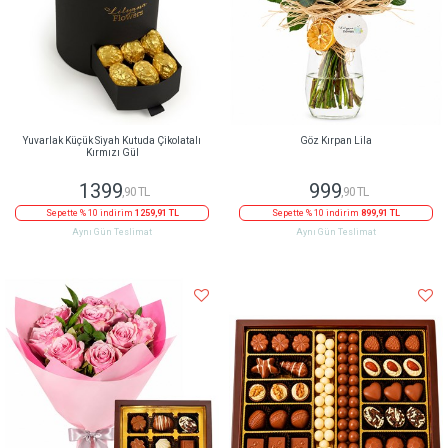
Yuvarlak Küçük Siyah Kutuda Çikolatalı
Göz Kırpan Lila
Kırmızı Gül
1399
999
,90 TL
,90 TL
Sepette % 10 indirim
1259,91 TL
Sepette % 10 indirim
899,91 TL
Aynı Gün Teslimat
Aynı Gün Teslimat