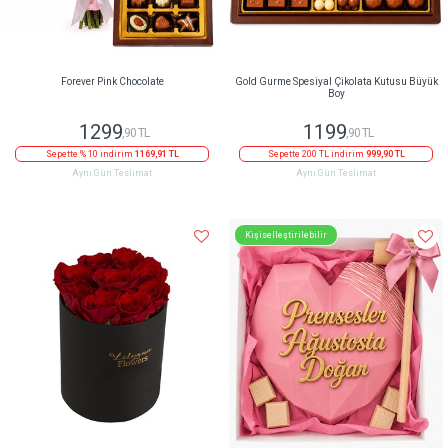
Forever Pink Chocolate
Gold Gurme Spesiyal Çikolata Kutusu Büyük
Boy
1299
1199
,90 TL
,90 TL
Sepette % 10 indirim
1169,91 TL
Sepette 200 TL indirim
999,90 TL
Aynı Gün Teslimat
Aynı Gün Teslimat
Kişiselleştirilebilir