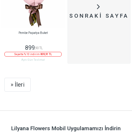
SONRAKI SAYFA
Pembe Papatya Buket
899
,90 TL
Sepette % 10 indirim
809,91 TL
Aynı Gün Teslimat
Next
» İleri
Lilyana Flowers Mobil Uygulamamızı İndirin