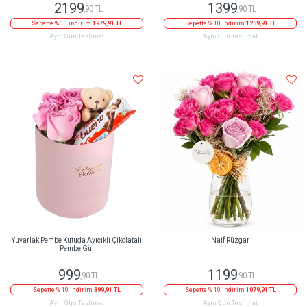
2199
1399
,90 TL
,90 TL
Sepette % 10 indirim
1979,91 TL
Sepette % 10 indirim
1259,91 TL
Aynı Gün Teslimat
Aynı Gün Teslimat
Yuvarlak Pembe Kutuda Ayıcıklı Çikolatalı
Naif Rüzgar
Pembe Gül
999
1199
,90 TL
,90 TL
Sepette % 10 indirim
899,91 TL
Sepette % 10 indirim
1079,91 TL
Aynı Gün Teslimat
Aynı Gün Teslimat