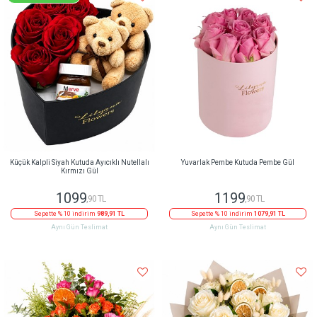
Küçük Kalpli Siyah Kutuda Ayıcıklı Nutellalı
Yuvarlak Pembe Kutuda Pembe Gül
Kırmızı Gül
1099
1199
,90 TL
,90 TL
Sepette % 10 indirim
989,91 TL
Sepette % 10 indirim
1079,91 TL
Aynı Gün Teslimat
Aynı Gün Teslimat