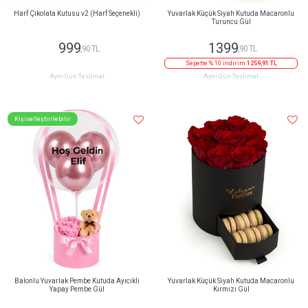
Harf Çikolata Kutusu v2 (Harf Seçenekli)
Yuvarlak Küçük Siyah Kutuda Macaronlu
Turuncu Gül
999
1399
,90 TL
,90 TL
Sepette % 10 indirim
1259,91 TL
Aynı Gün Teslimat
Aynı Gün Teslimat
Kişiselleştirilebilir
Balonlu Yuvarlak Pembe Kutuda Ayıcıklı
Yuvarlak Küçük Siyah Kutuda Macaronlu
Yapay Pembe Gül
Kırmızı Gül