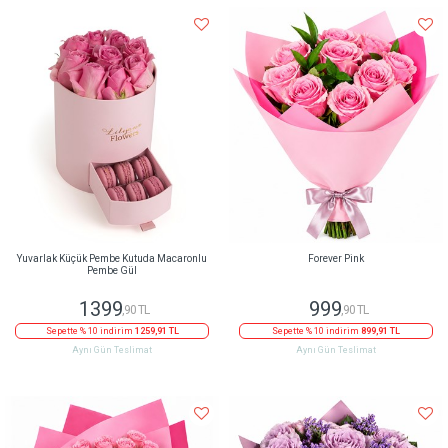
Yuvarlak Küçük Pembe Kutuda Macaronlu
Forever Pink
Pembe Gül
1399
999
,90 TL
,90 TL
Sepette % 10 indirim
1259,91 TL
Sepette % 10 indirim
899,91 TL
Aynı Gün Teslimat
Aynı Gün Teslimat