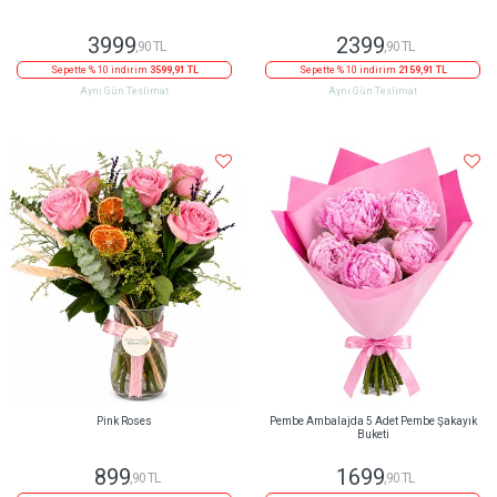
3999
2399
,90 TL
,90 TL
Sepette % 10 indirim
3599,91 TL
Sepette % 10 indirim
2159,91 TL
Aynı Gün Teslimat
Aynı Gün Teslimat
Pink Roses
Pembe Ambalajda 5 Adet Pembe Şakayık
Buketi
899
1699
,90 TL
,90 TL