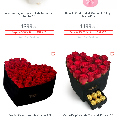
Yuvarlak Küçük Beyaz Kutuda Macaronlu
Balonlu Gold Fındıklı Çikolatalı Peluşlu
Pembe Gül
Pembe Kutu
1399
1199
,90 TL
,90 TL
Sepette % 10 indirim
1259,91 TL
Sepette 100 TL indirim
1099,90 TL
Aynı Gün Teslimat
Aynı Gün Teslimat
Dev Kadife Kalp Kutuda Kırmızı Gül
Kadife Kalpli Kutuda Çikolatalı Kırmızı Gül