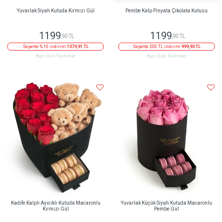
Yuvarlak Siyah Kutuda Kırmızı Gül
Pembe Kalp Pinyata Çikolata Kutusu
1199
1199
,90 TL
,90 TL
Sepette % 10 indirim
1079,91 TL
Sepette 200 TL indirim
999,90 TL
Aynı Gün Teslimat
Aynı Gün Teslimat
Kadife Kalpli Ayıcıklı Kutuda Macaronlu
Yuvarlak Küçük Siyah Kutuda Macaronlu
Kırmızı Gül
Pembe Gül