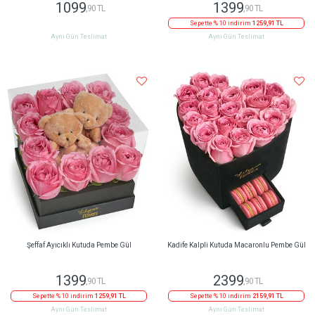
1099
1399
,90 TL
,90 TL
Sepette % 10 indirim
1259,91 TL
Aynı Gün Teslimat
Aynı Gün Teslimat
Şeffaf Ayıcıklı Kutuda Pembe Gül
Kadife Kalpli Kutuda Macaronlu Pembe Gül
1399
2399
,90 TL
,90 TL
Sepette % 10 indirim
1259,91 TL
Sepette % 10 indirim
2159,91 TL
Aynı Gün Teslimat
Aynı Gün Teslimat