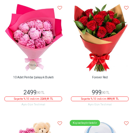
10 Adet Pembe Şakayık Buketi
Forever Red
2499
999
,90 TL
,90 TL
Sepette % 10 indirim
2249,91 TL
Sepette % 10 indirim
899,91 TL
Aynı Gün Teslimat
Aynı Gün Teslimat
Kişiselleştirilebilir