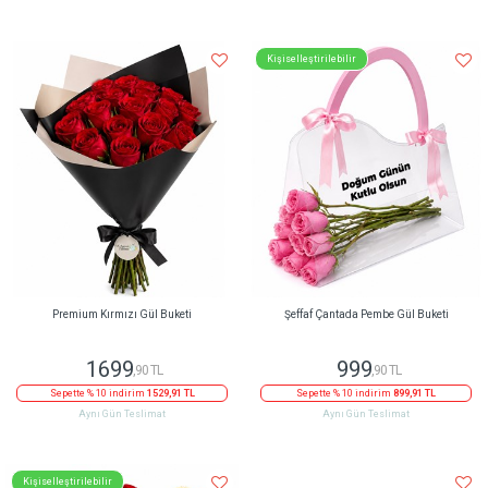
Kişiselleştirilebilir
Premium Kırmızı Gül Buketi
Şeffaf Çantada Pembe Gül Buketi
1699
999
,90 TL
,90 TL
Sepette % 10 indirim
1529,91 TL
Sepette % 10 indirim
899,91 TL
Aynı Gün Teslimat
Aynı Gün Teslimat
Kişiselleştirilebilir