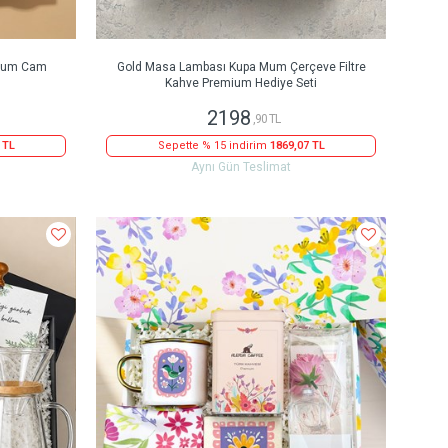
e Mum Cam
Gold Masa Lambası Kupa Mum Çerçeve Filtre
Kahve Premium Hediye Seti
2198
,90 TL
 TL
Sepette % 15 indirim
1869,07 TL
Aynı Gün Teslimat