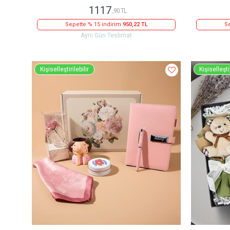
1117
,90 TL
Sepette % 15 indirim
950,22 TL
Se
Aynı Gün Teslimat
Kişiselleştirilebilir
Kişiselleştir