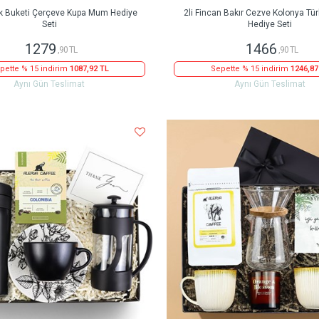
ık Buketi Çerçeve Kupa Mum Hediye
2li Fincan Bakır Cezve Kolonya Tü
Seti
Hediye Seti
1279
1466
,90 TL
,90 TL
pette % 15 indirim
1087,92 TL
Sepette % 15 indirim
1246,87
Aynı Gün Teslimat
Aynı Gün Teslimat