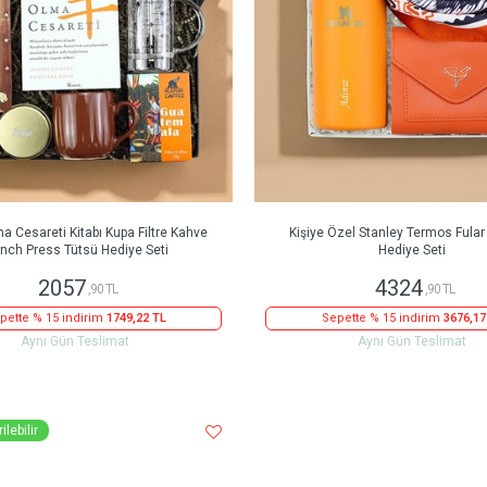
a Cesareti Kitabı Kupa Filtre Kahve
Kişiye Özel Stanley Termos Fula
ench Press Tütsü Hediye Seti
Hediye Seti
2057
4324
,90 TL
,90 TL
pette % 15 indirim
1749,22 TL
Sepette % 15 indirim
3676,17
Aynı Gün Teslimat
Aynı Gün Teslimat
ilebilir