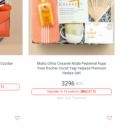
r Cüzdan
Mutlu Olma Cesareti Kitabı Peştemal Kupa
Yves Rocher Vücut Yağı Yelpaze Premium
Hediye Seti
3296
,90 TL
 TL
Sepette % 15 indirim
2802,37 TL
Aynı Gün Teslimat