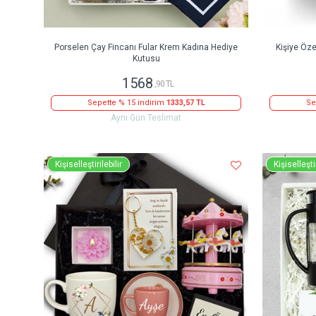
Porselen Çay Fincanı Fular Krem Kadına Hediye
Kişiye Öze
Kutusu
1568
,90 TL
Sepette % 15 indirim
1333,57 TL
Se
Aynı Gün Teslimat
Kişiselleştirilebilir
Kişiselleştir