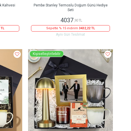
rk Kahvesi
Pembe Stanley Termoslu Doğum Günü Hediye
Seti
4037
,90 TL
 TL
Sepette % 15 indirim
3432,22 TL
Aynı Gün Teslimat
Kişiselleştirilebilir