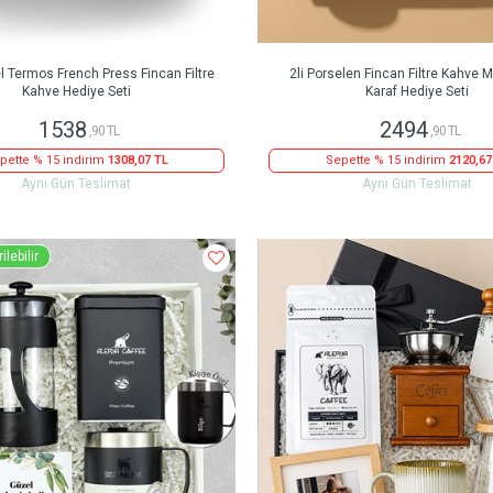
l Termos French Press Fincan Filtre
2li Porselen Fincan Filtre Kahv
Kahve Hediye Seti
Karaf Hediye Seti
1538
2494
,90 TL
,90 TL
pette % 15 indirim
1308,07 TL
Sepette % 15 indirim
2120,67
Aynı Gün Teslimat
Aynı Gün Teslimat
ilebilir