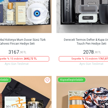
Rebul Kolonya Mum Duvar Süsü Türk
Dereceli Termos Defter & Kupa Us
Kahvesi Fincan Hediye Seti
Touch Pen Hediye Seti
3167
2078
,90 TL
,90 TL
pette % 15 indirim
2692,72 TL
Sepette % 15 indirim
1767,07
Aynı Gün Teslimat
Aynı Gün Teslimat
ilebilir
Kişiselleştirilebilir