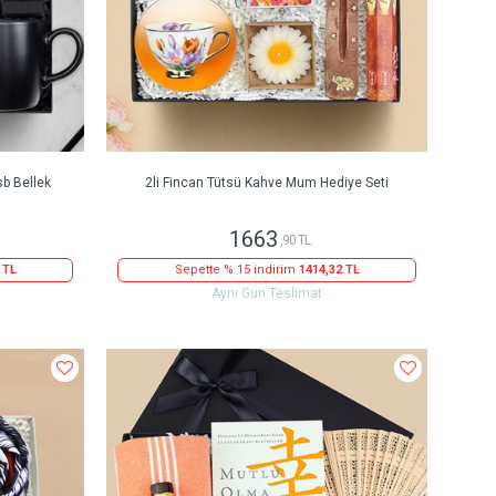
b Bellek
2li Fincan Tütsü Kahve Mum Hediye Seti
1663
,90 TL
 TL
Sepette % 15 indirim
1414,32 TL
Aynı Gün Teslimat