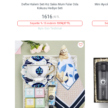
Defter Kalem Seti Kız Saksı Mum Fular Oda
Mini Ayıc
Kokusu Hediye Seti
1616
,90 TL
Sepette % 15 indirim
1374,37 TL
Se
Aynı Gün Teslimat