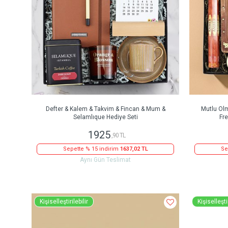
Defter & Kalem & Takvim & Fincan & Mum &
Mutlu Olm
Selamlıque Hediye Seti
Fr
1925
,90 TL
Sepette % 15 indirim
1637,02 TL
Se
Aynı Gün Teslimat
Kişiselleştirilebilir
Kişiselleştir