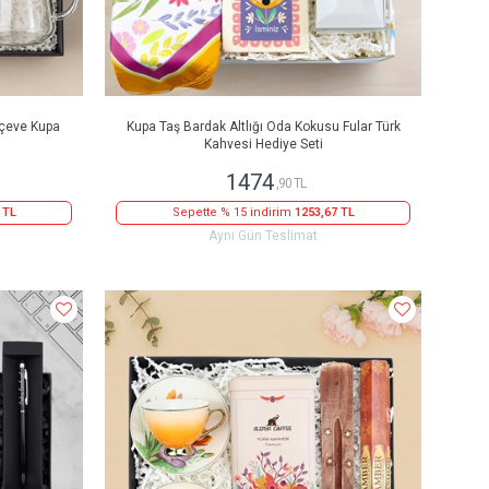
rçeve Kupa
Kupa Taş Bardak Altlığı Oda Kokusu Fular Türk
Kahvesi Hediye Seti
1474
,90 TL
 TL
Sepette % 15 indirim
1253,67 TL
Aynı Gün Teslimat