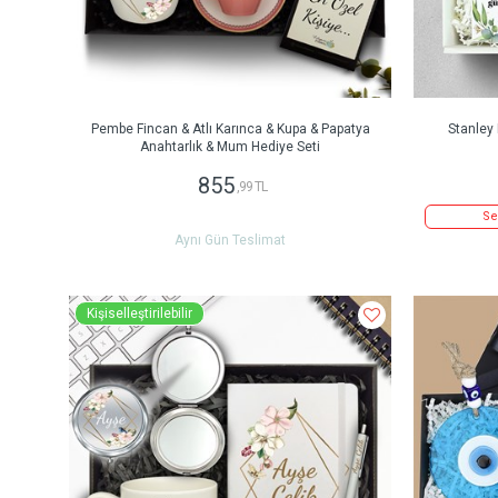
Pembe Fincan & Atlı Karınca & Kupa & Papatya
Stanley
Anahtarlık & Mum Hediye Seti
855
,99 TL
Se
Aynı Gün Teslimat
Kişiselleştirilebilir