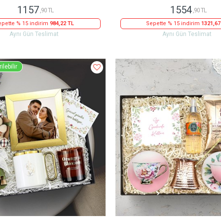
1157
1554
,90 TL
,90 TL
pette % 15 indirim
984,22 TL
Sepette % 15 indirim
1321,67
Aynı Gün Teslimat
Aynı Gün Teslimat
ilebilir