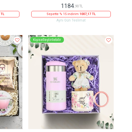
1184
,90 TL
 TL
Sepette % 15 indirim
1007,17 TL
Aynı Gün Teslimat
Kişiselleştirilebilir