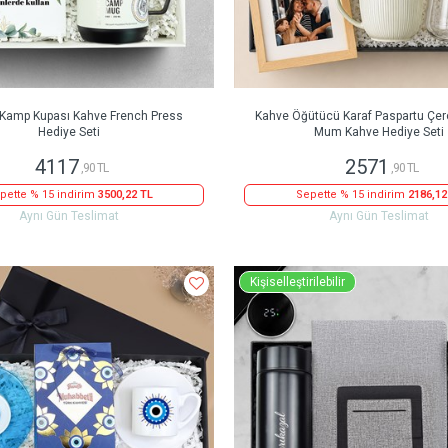
 Kamp Kupası Kahve French Press
Kahve Öğütücü Karaf Paspartu Çe
Hediye Seti
Mum Kahve Hediye Seti
4117
2571
,90 TL
,90 TL
pette % 15 indirim
3500,22 TL
Sepette % 15 indirim
2186,12
Aynı Gün Teslimat
Aynı Gün Teslimat
Kişiselleştirilebilir