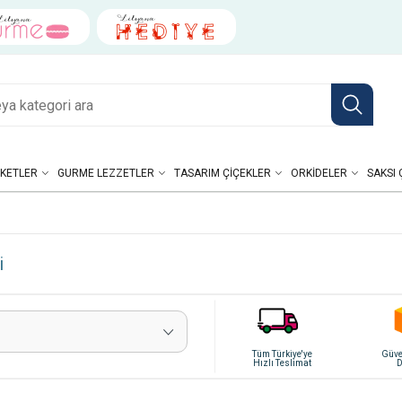
KETLER
GURME LEZZETLER
TASARIM ÇIÇEKLER
ORKIDELER
SAKSI 
i
Tüm Türkiye'ye
Güven
Hızlı Teslimat
D