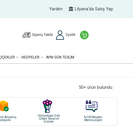
Yardım
Lilyana'da Satış Yap
Sipariş Takibi
Üyelik
ÇIÇEKLER
HEDIYELER
AYNI GÜN TESLİM
50+ ürün bulundu.
Göründüğü Gibi
li Alışveriş
%100 Müşteri
Giden Tasarım
eneyimi
Memnuniyeti
Ürünler