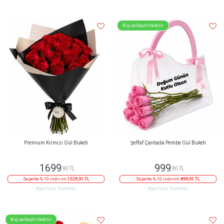
Kişiselleştirilebilir
Premium Kırmızı Gül Buketi
Şeffaf Çantada Pembe Gül Buketi
1699
999
,90 TL
,90 TL
Sepette % 10 indirim
1529,91 TL
Sepette % 10 indirim
899,91 TL
Aynı Gün Teslimat
Aynı Gün Teslimat
Kişiselleştirilebilir