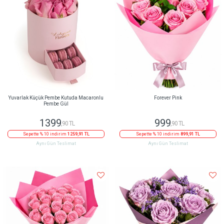
Yuvarlak Küçük Pembe Kutuda Macaronlu
Forever Pink
Pembe Gül
1399
999
,90 TL
,90 TL
Sepette % 10 indirim
1259,91 TL
Sepette % 10 indirim
899,91 TL
Aynı Gün Teslimat
Aynı Gün Teslimat