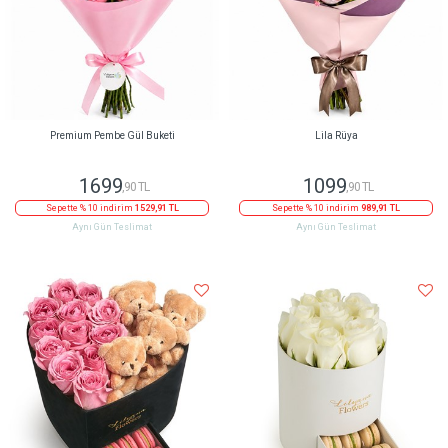
Premium Pembe Gül Buketi
Lila Rüya
1699
1099
,90 TL
,90 TL
Sepette % 10 indirim
1529,91 TL
Sepette % 10 indirim
989,91 TL
Aynı Gün Teslimat
Aynı Gün Teslimat