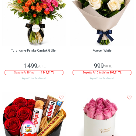
Turuncu ve Pembe Çardak Güller
Forever White
1499
999
,90 TL
,90 TL
Sepette % 10 indirim
1349,91 TL
Sepette % 10 indirim
899,91 TL
Aynı Gün Teslimat
Aynı Gün Teslimat