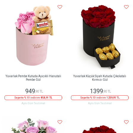
Yuvarlak Pembe Kutuda Ayıcıklı Hanutalı
Yuvarlak Küçük Siyah Kutuda Çikolatalı
Pembe Gül
Kırmızı Gül
949
1399
,90 TL
,90 TL
Sepette % 10 indirim
854,91 TL
Sepette % 10 indirim
1259,91 TL
Aynı Gün Teslimat
Aynı Gün Teslimat