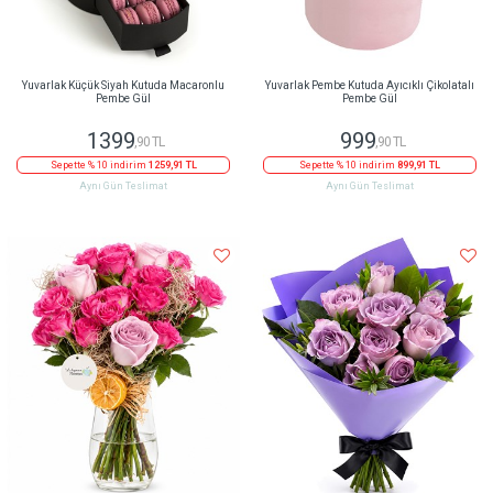
Yuvarlak Küçük Siyah Kutuda Macaronlu
Yuvarlak Pembe Kutuda Ayıcıklı Çikolatalı
Pembe Gül
Pembe Gül
1399
999
,90 TL
,90 TL
Sepette % 10 indirim
1259,91 TL
Sepette % 10 indirim
899,91 TL
Aynı Gün Teslimat
Aynı Gün Teslimat