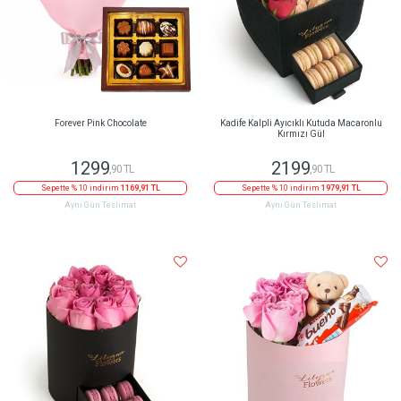
Forever Pink Chocolate
Kadife Kalpli Ayıcıklı Kutuda Macaronlu
Kırmızı Gül
1299
2199
,90 TL
,90 TL
Sepette % 10 indirim
1169,91 TL
Sepette % 10 indirim
1979,91 TL
Aynı Gün Teslimat
Aynı Gün Teslimat