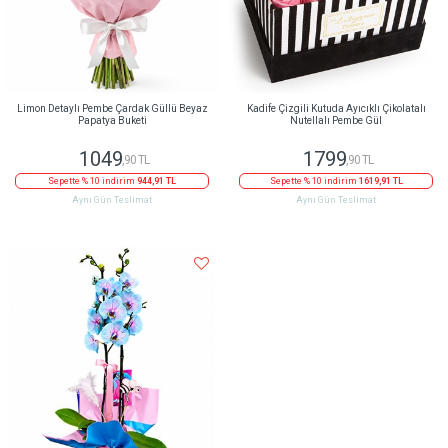
Limon Detaylı Pembe Çardak Güllü Beyaz
Kadife Çizgili Kutuda Ayıcıklı Çikolatalı
Papatya Buketi
Nutellalı Pembe Gül
1049
1799
,90 TL
,90 TL
Sepette % 10 indirim
944,91 TL
Sepette % 10 indirim
1619,91 TL
Aynı Gün Teslimat
Aynı Gün Teslimat