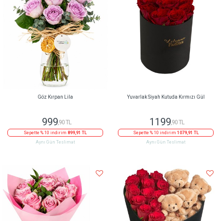
Göz Kırpan Lila
Yuvarlak Siyah Kutuda Kırmızı Gül
999
1199
,90 TL
,90 TL
Sepette % 10 indirim
899,91 TL
Sepette % 10 indirim
1079,91 TL
Aynı Gün Teslimat
Aynı Gün Teslimat