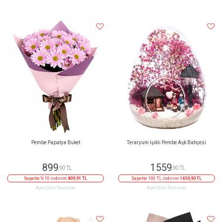
Pembe Papatya Buket
Teraryum Işıklı Pembe Aşk Bahçesi
899
1559
,90 TL
,90 TL
Sepette % 10 indirim
809,91 TL
Sepette 100 TL indirim
1459,90 TL
Aynı Gün Teslimat
Aynı Gün Teslimat