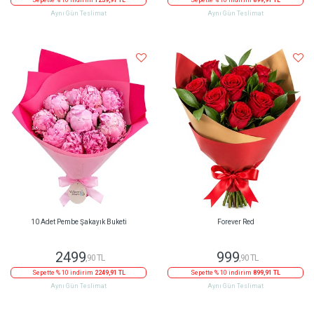
Sepette % 10 indirim
1259,91 TL
Sepette % 10 indirim
899,91 TL
Aynı Gün Teslimat
Aynı Gün Teslimat
10 Adet Pembe Şakayık Buketi
Forever Red
2499
999
,90 TL
,90 TL
Sepette % 10 indirim
2249,91 TL
Sepette % 10 indirim
899,91 TL
Aynı Gün Teslimat
Aynı Gün Teslimat