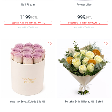
Naif Rüzgar
Forever Lilac
1199
999
,90 TL
,90 TL
Sepette % 10 indirim
1079,91 TL
Sepette % 10 indirim
899,91 TL
Aynı Gün Teslimat
Aynı Gün Teslimat
Yuvarlak Beyaz Kutuda Lila Gül
Portakal Dilimli Beyaz Gül Buketi