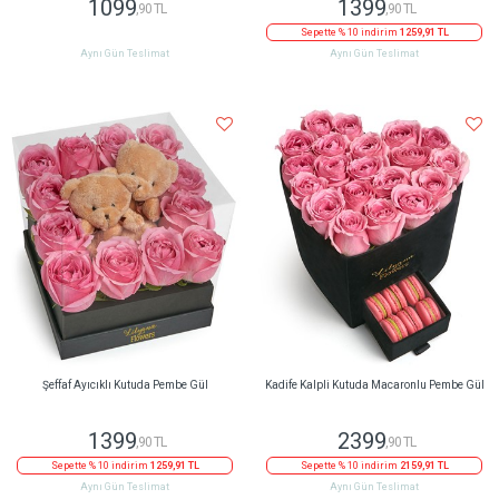
1099
1399
,90 TL
,90 TL
Sepette % 10 indirim
1259,91 TL
Aynı Gün Teslimat
Aynı Gün Teslimat
Şeffaf Ayıcıklı Kutuda Pembe Gül
Kadife Kalpli Kutuda Macaronlu Pembe Gül
1399
2399
,90 TL
,90 TL
Sepette % 10 indirim
1259,91 TL
Sepette % 10 indirim
2159,91 TL
Aynı Gün Teslimat
Aynı Gün Teslimat