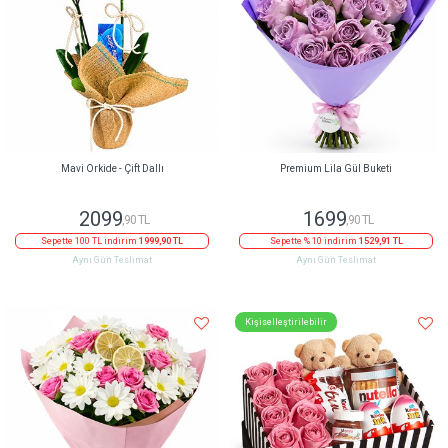
Mavi Orkide - Çift Dallı
Premium Lila Gül Buketi
2099
1699
,90 TL
,90 TL
Sepette 100 TL indirim
1999,90 TL
Sepette % 10 indirim
1529,91 TL
Aynı Gün Teslimat
Aynı Gün Teslimat
Kişiselleştirilebilir