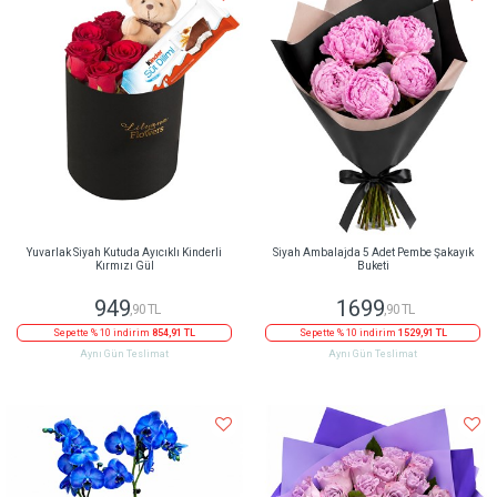
Yuvarlak Siyah Kutuda Ayıcıklı Kinderli
Siyah Ambalajda 5 Adet Pembe Şakayık
Kırmızı Gül
Buketi
949
1699
,90 TL
,90 TL
Sepette % 10 indirim
854,91 TL
Sepette % 10 indirim
1529,91 TL
Aynı Gün Teslimat
Aynı Gün Teslimat