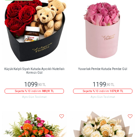
Küçük Kalpli Siyah Kutuda Ayıcıklı Nutellalı
Yuvarlak Pembe Kutuda Pembe Gül
Kırmızı Gül
1099
1199
,90 TL
,90 TL
Sepette % 10 indirim
989,91 TL
Sepette % 10 indirim
1079,91 TL
Aynı Gün Teslimat
Aynı Gün Teslimat