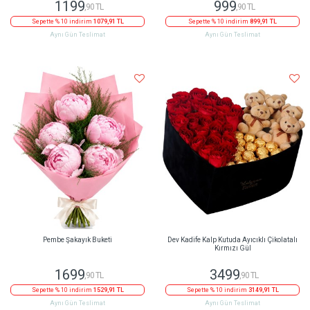
1199
999
,90 TL
,90 TL
Sepette % 10 indirim
1079,91 TL
Sepette % 10 indirim
899,91 TL
Aynı Gün Teslimat
Aynı Gün Teslimat
Pembe Şakayık Buketi
Dev Kadife Kalp Kutuda Ayıcıklı Çikolatalı
Kırmızı Gül
1699
3499
,90 TL
,90 TL
Sepette % 10 indirim
1529,91 TL
Sepette % 10 indirim
3149,91 TL
Aynı Gün Teslimat
Aynı Gün Teslimat