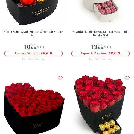
Küçük Kalpli Siyah Kutuda Çikolatalı Kırmızı
Yuvarlak Küçük Beyaz Kutuda Macaronlu
Gül
Pembe Gül
1099
1399
,90 TL
,90 TL
Sepette % 10 indirim
989,91 TL
Sepette % 10 indirim
1259,91 TL
Aynı Gün Teslimat
Aynı Gün Teslimat