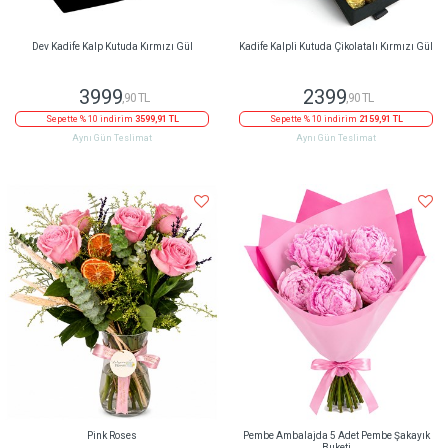
Dev Kadife Kalp Kutuda Kırmızı Gül
Kadife Kalpli Kutuda Çikolatalı Kırmızı Gül
3999
2399
,90 TL
,90 TL
Sepette % 10 indirim
3599,91 TL
Sepette % 10 indirim
2159,91 TL
Aynı Gün Teslimat
Aynı Gün Teslimat
Pink Roses
Pembe Ambalajda 5 Adet Pembe Şakayık
Buketi