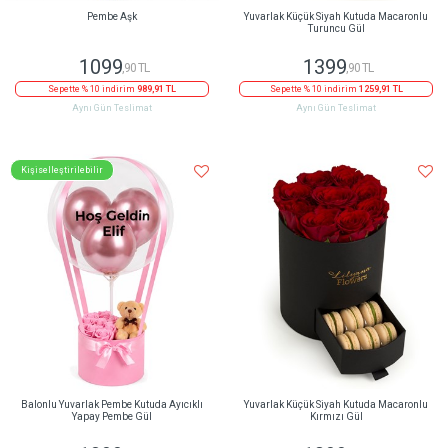
Pembe Aşk
Yuvarlak Küçük Siyah Kutuda Macaronlu
Turuncu Gül
1099
1399
,90 TL
,90 TL
Sepette % 10 indirim
989,91 TL
Sepette % 10 indirim
1259,91 TL
Aynı Gün Teslimat
Aynı Gün Teslimat
Kişiselleştirilebilir
Balonlu Yuvarlak Pembe Kutuda Ayıcıklı
Yuvarlak Küçük Siyah Kutuda Macaronlu
Yapay Pembe Gül
Kırmızı Gül