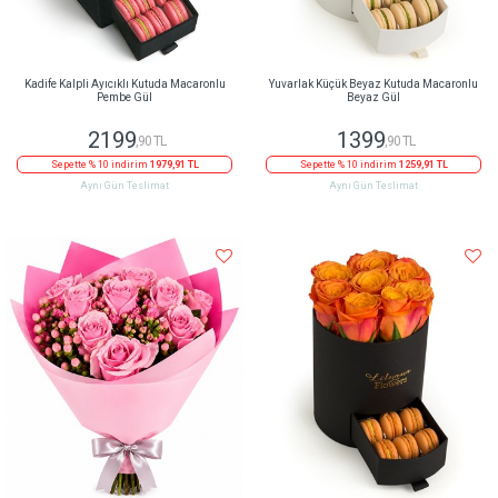
Kadife Kalpli Ayıcıklı Kutuda Macaronlu
Yuvarlak Küçük Beyaz Kutuda Macaronlu
Pembe Gül
Beyaz Gül
2199
1399
,90 TL
,90 TL
Sepette % 10 indirim
1979,91 TL
Sepette % 10 indirim
1259,91 TL
Aynı Gün Teslimat
Aynı Gün Teslimat