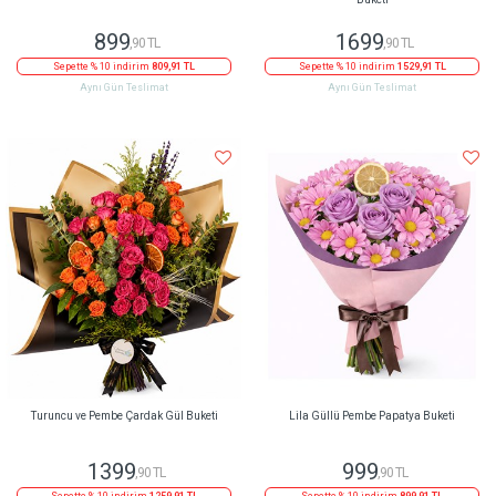
899
1699
,90 TL
,90 TL
Sepette % 10 indirim
809,91 TL
Sepette % 10 indirim
1529,91 TL
Aynı Gün Teslimat
Aynı Gün Teslimat
Turuncu ve Pembe Çardak Gül Buketi
Lila Güllü Pembe Papatya Buketi
1399
999
,90 TL
,90 TL