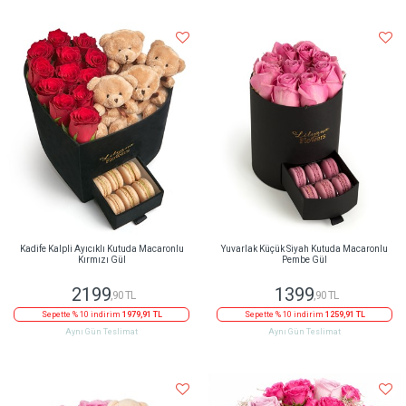
Kadife Kalpli Ayıcıklı Kutuda Macaronlu
Yuvarlak Küçük Siyah Kutuda Macaronlu
Kırmızı Gül
Pembe Gül
2199
1399
,90 TL
,90 TL
Sepette % 10 indirim
1979,91 TL
Sepette % 10 indirim
1259,91 TL
Aynı Gün Teslimat
Aynı Gün Teslimat