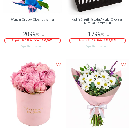
Wonder Orkide - Okyanus Işıltısı
Kadife Çizgili Kutuda Ayıcıklı Çikolatalı
Nutellalı Pembe Gül
2099
1799
,90 TL
,90 TL
Sepette 100 TL indirim
1999,90 TL
Sepette % 10 indirim
1619,91 TL
Aynı Gün Teslimat
Aynı Gün Teslimat