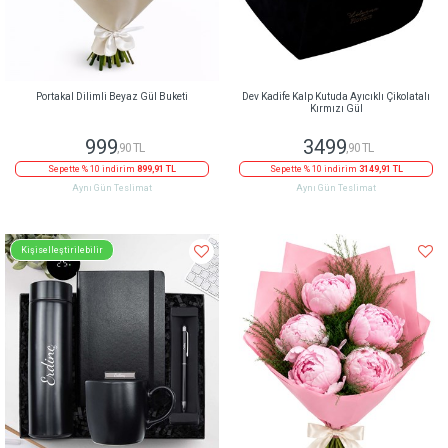
Portakal Dilimli Beyaz Gül Buketi
Dev Kadife Kalp Kutuda Ayıcıklı Çikolatalı
Kırmızı Gül
999
3499
,90 TL
,90 TL
Sepette % 10 indirim
899,91 TL
Sepette % 10 indirim
3149,91 TL
Aynı Gün Teslimat
Aynı Gün Teslimat
Kişiselleştirilebilir