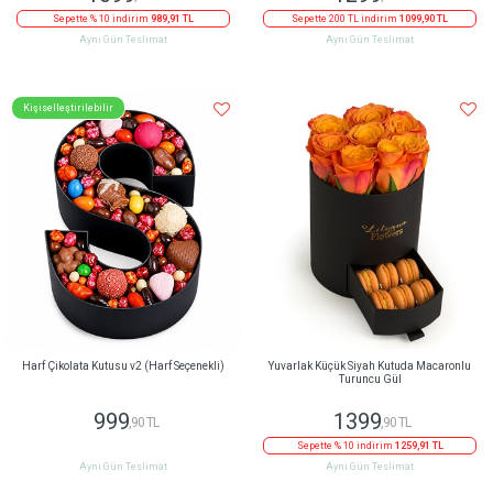
Sepette % 10 indirim
989,91 TL
Sepette 200 TL indirim
1099,90 TL
Aynı Gün Teslimat
Aynı Gün Teslimat
Kişiselleştirilebilir
Harf Çikolata Kutusu v2 (Harf Seçenekli)
Yuvarlak Küçük Siyah Kutuda Macaronlu
Turuncu Gül
999
1399
,90 TL
,90 TL
Sepette % 10 indirim
1259,91 TL
Aynı Gün Teslimat
Aynı Gün Teslimat