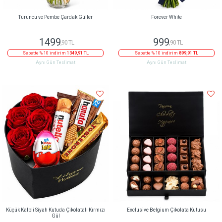
Turuncu ve Pembe Çardak Güller
Forever White
1499
999
,90 TL
,90 TL
Sepette % 10 indirim
1349,91 TL
Sepette % 10 indirim
899,91 TL
Aynı Gün Teslimat
Aynı Gün Teslimat
Küçük Kalpli Siyah Kutuda Çikolatalı Kırmızı
Exclusive Belgium Çikolata Kutusu
Gül