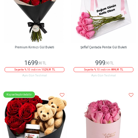
Premium Kırmızı Gül Buketi
Şeffaf Çantada Pembe Gül Buketi
1699
999
,90 TL
,90 TL
Sepette % 10 indirim
1529,91 TL
Sepette % 10 indirim
899,91 TL
Aynı Gün Teslimat
Aynı Gün Teslimat
Kişiselleştirilebilir