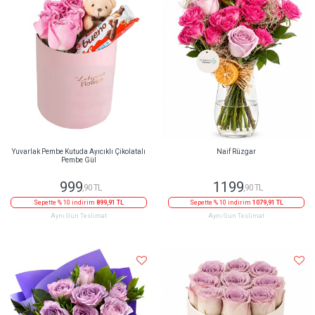
Yuvarlak Pembe Kutuda Ayıcıklı Çikolatalı
Naif Rüzgar
Pembe Gül
999
1199
,90 TL
,90 TL
Sepette % 10 indirim
899,91 TL
Sepette % 10 indirim
1079,91 TL
Aynı Gün Teslimat
Aynı Gün Teslimat