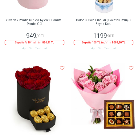
Yuvarlak Pembe Kutuda Ayıcıklı Hanutalı
Balonlu Gold Fındıklı Çikolatalı Peluşlu
Pembe Gül
Beyaz Kutu
949
1199
,90 TL
,90 TL
Sepette % 10 indirim
854,91 TL
Sepette 100 TL indirim
1099,90 TL
Aynı Gün Teslimat
Aynı Gün Teslimat