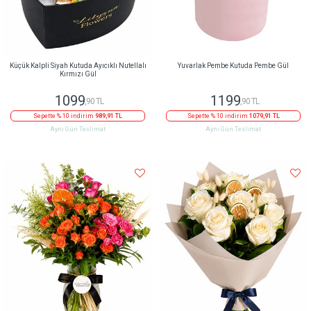
Küçük Kalpli Siyah Kutuda Ayıcıklı Nutellalı
Yuvarlak Pembe Kutuda Pembe Gül
Kırmızı Gül
1099
1199
,90 TL
,90 TL
Sepette % 10 indirim
989,91 TL
Sepette % 10 indirim
1079,91 TL
Aynı Gün Teslimat
Aynı Gün Teslimat