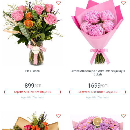
Pink Roses
Pembe Ambalajda 5 Adet Pembe Şakayık
Buketi
899
1699
,90 TL
,90 TL
Sepette % 10 indirim
809,91 TL
Sepette % 10 indirim
1529,91 TL
Aynı Gün Teslimat
Aynı Gün Teslimat