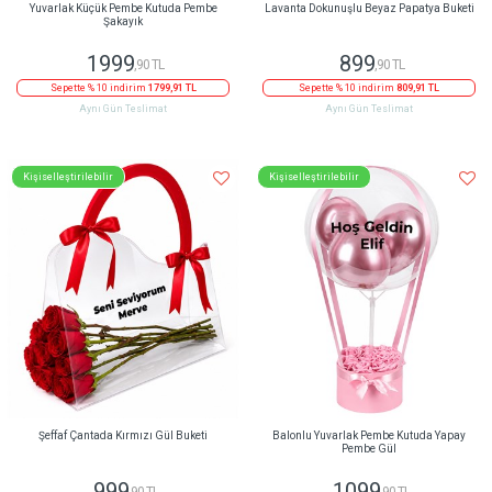
Yuvarlak Küçük Pembe Kutuda Pembe
Lavanta Dokunuşlu Beyaz Papatya Buketi
Şakayık
1999
899
,90 TL
,90 TL
Sepette % 10 indirim
1799,91 TL
Sepette % 10 indirim
809,91 TL
Aynı Gün Teslimat
Aynı Gün Teslimat
Kişiselleştirilebilir
Kişiselleştirilebilir
Şeffaf Çantada Kırmızı Gül Buketi
Balonlu Yuvarlak Pembe Kutuda Yapay
Pembe Gül
999
1099
,90 TL
,90 TL