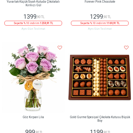
Yuvarlak Küçük Siyah Kutuda Çikolatalı
Forever Pink Chocolate
Kırmızı Gül
1399
1299
,90 TL
,90 TL
Sepette % 10 indirim
1259,91 TL
Sepette % 10 indirim
1169,91 TL
Aynı Gün Teslimat
Aynı Gün Teslimat
Göz Kırpan Lila
Gold Gurme Spesiyal Çikolata Kutusu Büyük
Boy
999
1199
,90 TL
,90 TL