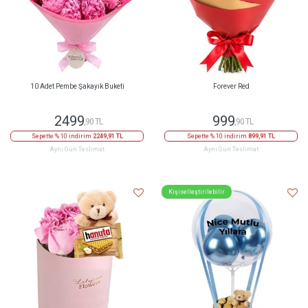
10 Adet Pembe Şakayık Buketi
Forever Red
2499
999
,90 TL
,90 TL
Sepette % 10 indirim
2249,91 TL
Sepette % 10 indirim
899,91 TL
Aynı Gün Teslimat
Aynı Gün Teslimat
Kişiselleştirilebilir