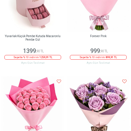
Yuvarlak Küçük Pembe Kutuda Macaronlu
Forever Pink
Pembe Gül
1399
999
,90 TL
,90 TL
Sepette % 10 indirim
1259,91 TL
Sepette % 10 indirim
899,91 TL
Aynı Gün Teslimat
Aynı Gün Teslimat