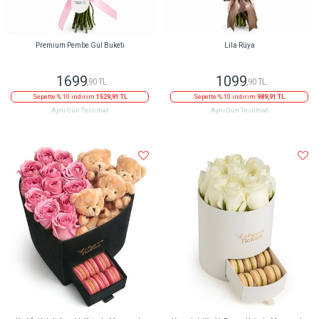
Premium Pembe Gül Buketi
Lila Rüya
1699
1099
,90 TL
,90 TL
Sepette % 10 indirim
1529,91 TL
Sepette % 10 indirim
989,91 TL
Aynı Gün Teslimat
Aynı Gün Teslimat