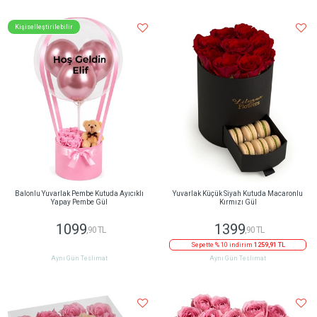
Kişiselleştirilebilir
Balonlu Yuvarlak Pembe Kutuda Ayıcıklı
Yuvarlak Küçük Siyah Kutuda Macaronlu
Yapay Pembe Gül
Kırmızı Gül
1099
1399
,90 TL
,90 TL
Sepette % 10 indirim
1259,91 TL
Aynı Gün Teslimat
Aynı Gün Teslimat