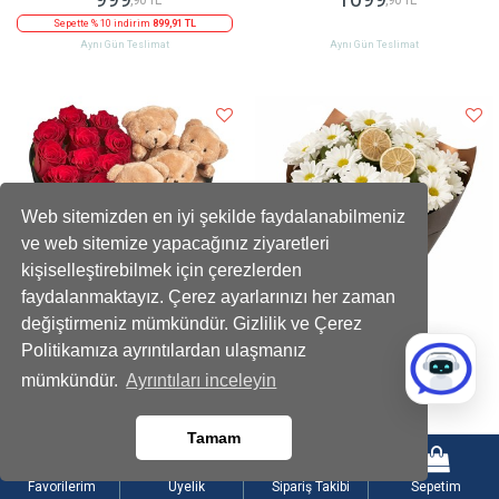
Sepette % 10 indirim
899,91 TL
Aynı Gün Teslimat
Aynı Gün Teslimat
Web sitemizden en iyi şekilde faydalanabilmeniz
ve web sitemize yapacağınız ziyaretleri
kişiselleştirebilmek için çerezlerden
faydalanmaktayız. Çerez ayarlarınızı her zaman
değiştirmeniz mümkündür. Gizlilik ve Çerez
Politikamıza ayrıntılardan ulaşmanız
Kadife Kalpli Ayıcıklı Kutuda Çikolatalı
Limon Dilimli Beyaz Papatya Buketi
mümkündür.
Ayrıntıları inceleyin
Kırmızı Gül
2199
899
,90 TL
,90 TL
Tamam
Sepette % 10 indirim
1979,91 TL
Sepette % 10 indirim
809,91 TL
Aynı Gün Teslimat
Aynı Gün Teslimat
Favorilerim
Üyelik
Sipariş Takibi
Sepetim