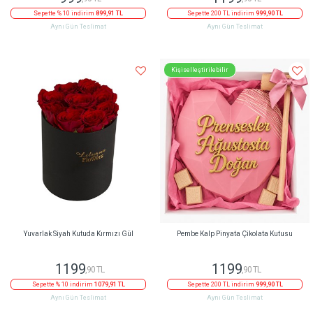
Sepette % 10 indirim
899,91 TL
Sepette 200 TL indirim
999,90 TL
Aynı Gün Teslimat
Aynı Gün Teslimat
Kişiselleştirilebilir
Yuvarlak Siyah Kutuda Kırmızı Gül
Pembe Kalp Pinyata Çikolata Kutusu
1199
1199
,90 TL
,90 TL
Sepette % 10 indirim
1079,91 TL
Sepette 200 TL indirim
999,90 TL
Aynı Gün Teslimat
Aynı Gün Teslimat