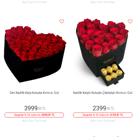
Aynı Gün Teslimat
Aynı Gün Teslimat
Dev Kadife Kalp Kutuda Kırmızı Gül
Kadife Kalpli Kutuda Çikolatalı Kırmızı Gül
3999
2399
,90 TL
,90 TL
Sepette % 10 indirim
3599,91 TL
Sepette % 10 indirim
2159,91 TL
Aynı Gün Teslimat
Aynı Gün Teslimat