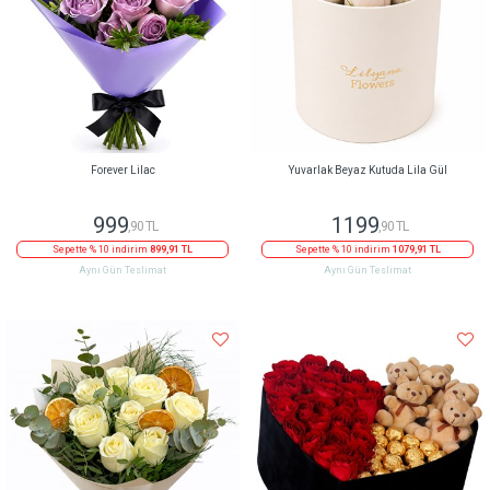
Forever Lilac
Yuvarlak Beyaz Kutuda Lila Gül
999
1199
,90 TL
,90 TL
Sepette % 10 indirim
899,91 TL
Sepette % 10 indirim
1079,91 TL
Aynı Gün Teslimat
Aynı Gün Teslimat