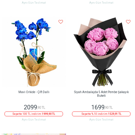
Aynı Gün Teslimat
Aynı Gün Teslimat
Mavi Orkide - Çift Dallı
Siyah Ambalajda 5 Adet Pembe Şakayık
Buketi
2099
1699
,90 TL
,90 TL
Sepette 100 TL indirim
1999,90 TL
Sepette % 10 indirim
1529,91 TL
Aynı Gün Teslimat
Aynı Gün Teslimat