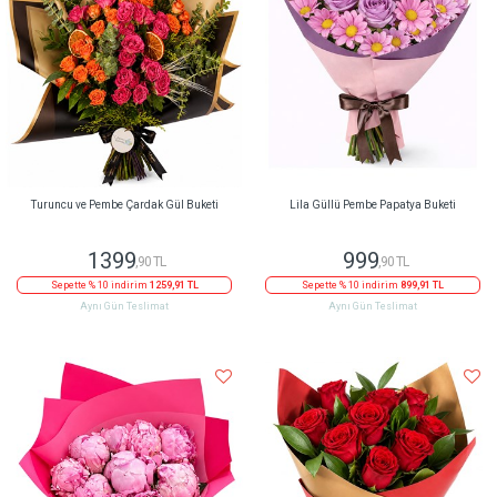
Turuncu ve Pembe Çardak Gül Buketi
Lila Güllü Pembe Papatya Buketi
1399
999
,90 TL
,90 TL
Sepette % 10 indirim
1259,91 TL
Sepette % 10 indirim
899,91 TL
Aynı Gün Teslimat
Aynı Gün Teslimat