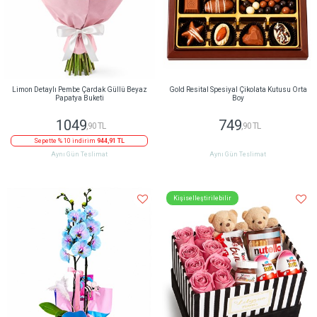
Limon Detaylı Pembe Çardak Güllü Beyaz
Gold Resital Spesiyal Çikolata Kutusu Orta
Papatya Buketi
Boy
1049
749
,90 TL
,90 TL
Sepette % 10 indirim
944,91 TL
Aynı Gün Teslimat
Aynı Gün Teslimat
Kişiselleştirilebilir