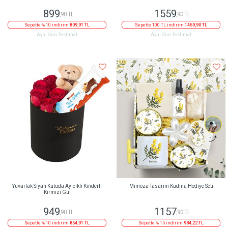
899
1559
,90 TL
,90 TL
Sepette % 10 indirim
809,91 TL
Sepette 100 TL indirim
1459,90 TL
Aynı Gün Teslimat
Aynı Gün Teslimat
Yuvarlak Siyah Kutuda Ayıcıklı Kinderli
Mimoza Tasarım Kadına Hediye Seti
Kırmızı Gül
949
1157
,90 TL
,90 TL
Sepette % 10 indirim
854,91 TL
Sepette % 15 indirim
984,22 TL