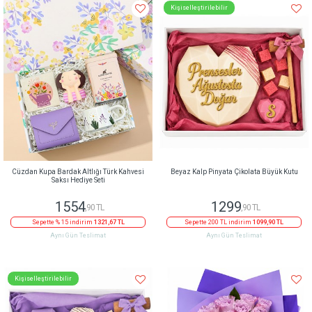
Kişiselleştirilebilir
Cüzdan Kupa Bardak Altlığı Türk Kahvesi
Beyaz Kalp Pinyata Çikolata Büyük Kutu
Saksı Hediye Seti
1554
1299
,90 TL
,90 TL
Sepette % 15 indirim
1321,67 TL
Sepette 200 TL indirim
1099,90 TL
Aynı Gün Teslimat
Aynı Gün Teslimat
Kişiselleştirilebilir