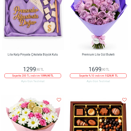
Lila Kalp Pinyata Çikolata Büyük Kutu
Premium Lila Gül Buketi
1299
1699
,90 TL
,90 TL
Sepette 200 TL indirim
1099,90 TL
Sepette % 10 indirim
1529,91 TL
Aynı Gün Teslimat
Aynı Gün Teslimat