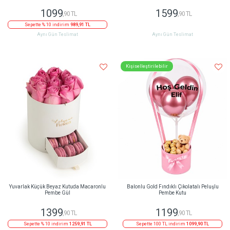
1099
1599
,90 TL
,90 TL
Sepette % 10 indirim
989,91 TL
Aynı Gün Teslimat
Aynı Gün Teslimat
Kişiselleştirilebilir
Yuvarlak Küçük Beyaz Kutuda Macaronlu
Balonlu Gold Fındıklı Çikolatalı Peluşlu
Pembe Gül
Pembe Kutu
1399
1199
,90 TL
,90 TL
Sepette % 10 indirim
1259,91 TL
Sepette 100 TL indirim
1099,90 TL