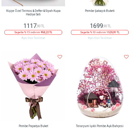
Kişiye Özel Termos & Defter & Siyah Kupa
Pembe Şakayık Buketi
Hediye Seti
1117
1699
,90 TL
,90 TL
Sepette % 15 indirim
950,22 TL
Sepette % 10 indirim
1529,91 TL
Aynı Gün Teslimat
Aynı Gün Teslimat
Pembe Papatya Buket
Teraryum Işıklı Pembe Aşk Bahçesi