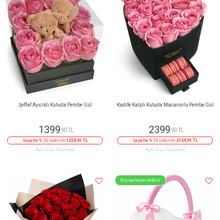
Şeffaf Ayıcıklı Kutuda Pembe Gül
Kadife Kalpli Kutuda Macaronlu Pembe Gül
1399
2399
,90 TL
,90 TL
Sepette % 10 indirim
1259,91 TL
Sepette % 10 indirim
2159,91 TL
Aynı Gün Teslimat
Aynı Gün Teslimat
Kişiselleştirilebilir