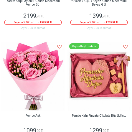
Kadife Kalpli Ayıcıklı Kutuda Macaronlu
Yuvarlak Küçük Beyaz Kutuda Macaronlu
Pembe Gül
Beyaz Gül
2199
1399
,90 TL
,90 TL
Sepette % 10 indirim
1979,91 TL
Sepette % 10 indirim
1259,91 TL
Aynı Gün Teslimat
Aynı Gün Teslimat
Kişiselleştirilebilir
Pembe Aşk
Pembe Kalp Pinyata Çikolata Büyük Kutu
1099
1299
,90 TL
,90 TL