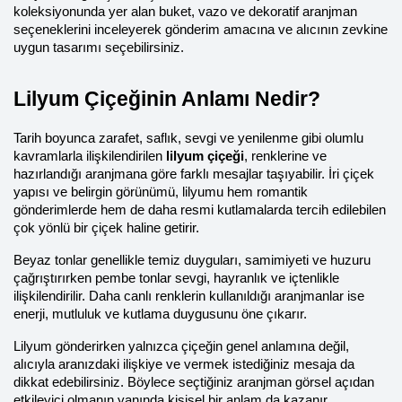
koleksiyonunda yer alan buket, vazo ve dekoratif aranjman 
seçeneklerini inceleyerek gönderim amacına ve alıcının zevkine 
uygun tasarımı seçebilirsiniz.
Lilyum Çiçeğinin Anlamı Nedir?
Tarih boyunca zarafet, saflık, sevgi ve yenilenme gibi olumlu 
kavramlarla ilişkilendirilen 
lilyum çiçeği
, renklerine ve 
hazırlandığı aranjmana göre farklı mesajlar taşıyabilir. İri çiçek 
yapısı ve belirgin görünümü, lilyumu hem romantik 
gönderimlerde hem de daha resmi kutlamalarda tercih edilebilen 
çok yönlü bir çiçek haline getirir.
Beyaz tonlar genellikle temiz duyguları, samimiyeti ve huzuru 
çağrıştırırken pembe tonlar sevgi, hayranlık ve içtenlikle 
ilişkilendirilir. Daha canlı renklerin kullanıldığı aranjmanlar ise 
enerji, mutluluk ve kutlama duygusunu öne çıkarır.
Lilyum gönderirken yalnızca çiçeğin genel anlamına değil, 
alıcıyla aranızdaki ilişkiye ve vermek istediğiniz mesaja da 
dikkat edebilirsiniz. Böylece seçtiğiniz aranjman görsel açıdan 
etkileyici olmanın yanında kişisel bir anlam da kazanır.