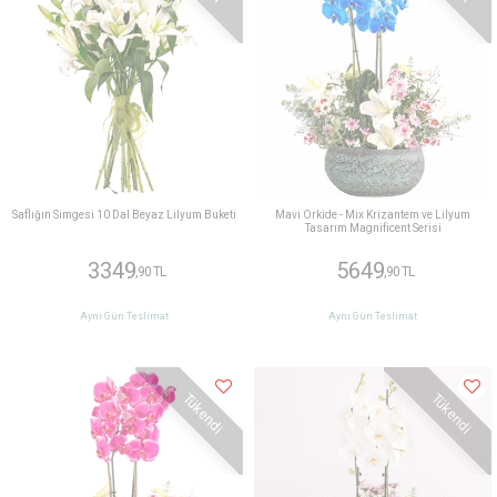
Saflığın Simgesi 10 Dal Beyaz Lilyum Buketi
Mavi Orkide - Mix Krizantem ve Lilyum
Tasarım Magnificent Serisi
3349
5649
,90 TL
,90 TL
Aynı Gün Teslimat
Aynı Gün Teslimat
Tükendi
Tükendi