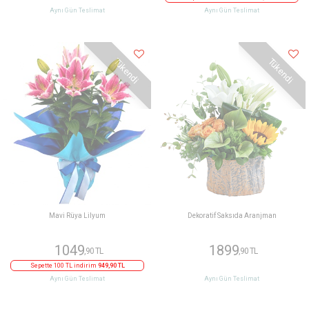
Aynı Gün Teslimat
Aynı Gün Teslimat
Tükendi
Tükendi
Mavi Rüya Lilyum
Dekoratif Saksıda Aranjman
1049
1899
,90 TL
,90 TL
Sepette 100 TL indirim
949,90 TL
Aynı Gün Teslimat
Aynı Gün Teslimat