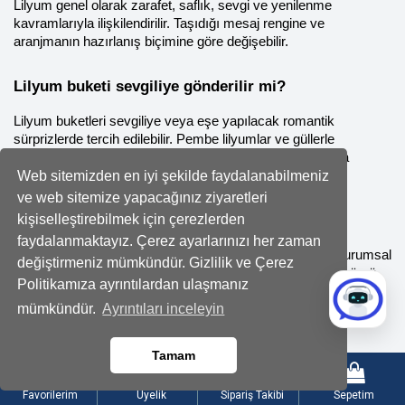
Lilyum genel olarak zarafet, saflık, sevgi ve yenilenme 
kavramlarıyla ilişkilendirilir. Taşıdığı mesaj rengine ve 
aranjmanın hazırlanış biçimine göre değişebilir.
Lilyum buketi sevgiliye gönderilir mi?
Lilyum buketleri sevgiliye veya eşe yapılacak romantik 
sürprizlerde tercih edilebilir. Pembe lilyumlar ve güllerle 
hazırlanan aranjmanlar, sevgi ve hayranlık mesajını daha 
Web sitemizden en iyi şekilde faydalanabilmeniz
belirgin biçimde yansıtır.
ve web sitemize yapacağınız ziyaretleri
Beyaz lilyum hangi durumlarda gönderilir?
kişiselleştirebilmek için çerezlerden
faydalanmaktayız. Çerez ayarlarınızı her zaman
Beyaz lilyum teşekkür, geçmiş olsun, yeni iş, tebrik ve kurumsal 
değiştirmeniz mümkündür. Gizlilik ve Çerez
gönderimler için uygun bir seçenektir. Zarif ve sade görünümü 
Politikamıza ayrıntılardan ulaşmanız
sayesinde farklı ilişki biçimlerine kolayca uyum sağlar.
mümkündür.
Ayrıntıları inceleyin
Lilyum buketi vazoda nasıl saklanır?
Tamam
Saplar çapraz biçimde kesilmeli, temiz bir vazo kullanılmalı ve 
su düzenli olarak yenilenmelidir. Çiçeklerin doğrudan güneş 
Favorilerim
Üyelik
Sipariş Takibi
Sepetim