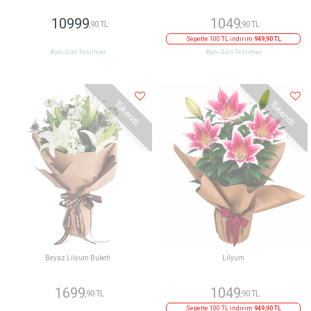
10999
1049
,90 TL
,90 TL
Sepette 100 TL indirim
949,90 TL
Aynı Gün Teslimat
Aynı Gün Teslimat
Tükendi
Tükendi
Beyaz Lilyum Buketi
Lilyum
1699
1049
,90 TL
,90 TL
Sepette 100 TL indirim
949,90 TL