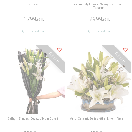
Carissa
You Are My Flower - Şakayık ve Lilyum
Tasarım
1799
2999
,90 TL
,90 TL
Aynı Gün Teslimat
Aynı Gün Teslimat
Tükendi
Tükendi
Saflığın Simgesi Beyaz Lilyum Buketi
Art of Ceramic Series - İthal Lilyum Tasarım