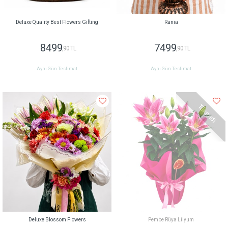
Deluxe Quality Best Flowers Gifting
Rania
8499
7499
,90 TL
,90 TL
Aynı Gün Teslimat
Aynı Gün Teslimat
Tükendi
Deluxe Blossom Flowers
Pembe Rüya Lilyum