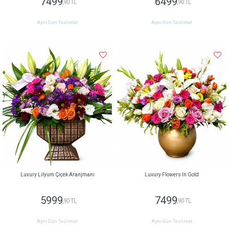
7499
6499
,90 TL
,90 TL
Aynı Gün Teslimat
Aynı Gün Teslimat
Luxury Lilyum Çiçek Aranjmanı
Luxury Flowers In Gold
5999
7499
,90 TL
,90 TL
Aynı Gün Teslimat
Aynı Gün Teslimat