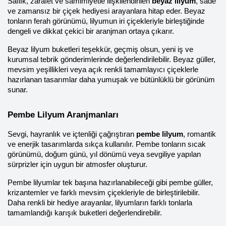
Saflık, zarafet ve samimiyetle ilişkilendirilen 
beyaz lilyum
, sade 
ve zamansız bir çiçek hediyesi arayanlara hitap eder. Beyaz 
tonların ferah görünümü, lilyumun iri çiçekleriyle birleştiğinde 
dengeli ve dikkat çekici bir aranjman ortaya çıkarır.
Beyaz lilyum buketleri teşekkür, geçmiş olsun, yeni iş ve 
kurumsal tebrik gönderimlerinde değerlendirilebilir. Beyaz güller, 
mevsim yeşillikleri veya açık renkli tamamlayıcı çiçeklerle 
hazırlanan tasarımlar daha yumuşak ve bütünlüklü bir görünüm 
sunar.
Pembe Lilyum Aranjmanları
Sevgi, hayranlık ve içtenliği çağrıştıran 
pembe lilyum
, romantik 
ve enerjik tasarımlarda sıkça kullanılır. Pembe tonların sıcak 
görünümü, doğum günü, yıl dönümü veya sevgiliye yapılan 
sürprizler için uygun bir atmosfer oluşturur.
Pembe lilyumlar tek başına hazırlanabileceği gibi pembe güller, 
krizantemler ve farklı mevsim çiçekleriyle de birleştirilebilir. 
Daha renkli bir hediye arayanlar, lilyumların farklı tonlarla 
tamamlandığı karışık buketleri değerlendirebilir.