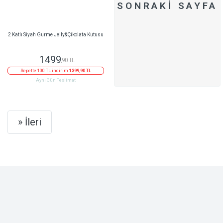
SONRAKI SAYFA
2 Katlı Siyah Gurme Jelly&Çikolata Kutusu
1499
,90 TL
Sepette 100 TL indirim
1399,90 TL
Aynı Gün Teslimat
Next
» İleri