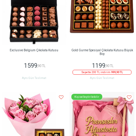
Exclusive Belgium Çikolata Kutusu
Gold Gurme Spesiyal Çikolata Kutusu Büyük
Boy
1599
1199
,90 TL
,90 TL
Sepette 200 TL indirim
999,90 TL
Aynı Gün Teslimat
Aynı Gün Teslimat
Kişiselleştirilebilir