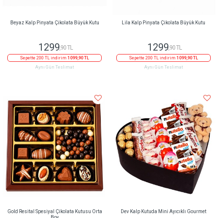
Beyaz Kalp Pinyata Çikolata Büyük Kutu
Lila Kalp Pinyata Çikolata Büyük Kutu
1299
1299
,90 TL
,90 TL
Sepette 200 TL indirim
1099,90 TL
Sepette 200 TL indirim
1099,90 TL
Aynı Gün Teslimat
Aynı Gün Teslimat
Gold Resital Spesiyal Çikolata Kutusu Orta
Dev Kalp Kutuda Mini Ayıcıklı Gourmet
Boy