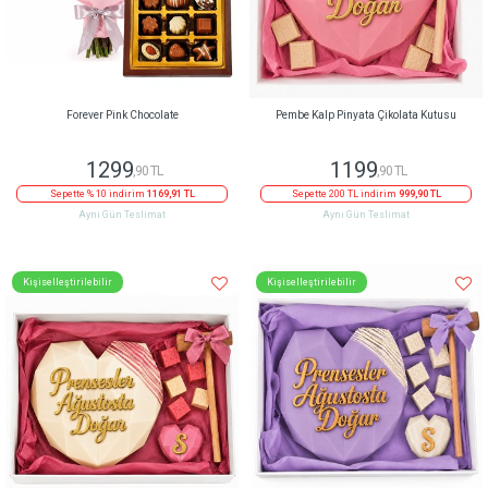
Forever Pink Chocolate
Pembe Kalp Pinyata Çikolata Kutusu
1299
1199
,90 TL
,90 TL
Sepette % 10 indirim
1169,91 TL
Sepette 200 TL indirim
999,90 TL
Aynı Gün Teslimat
Aynı Gün Teslimat
Kişiselleştirilebilir
Kişiselleştirilebilir