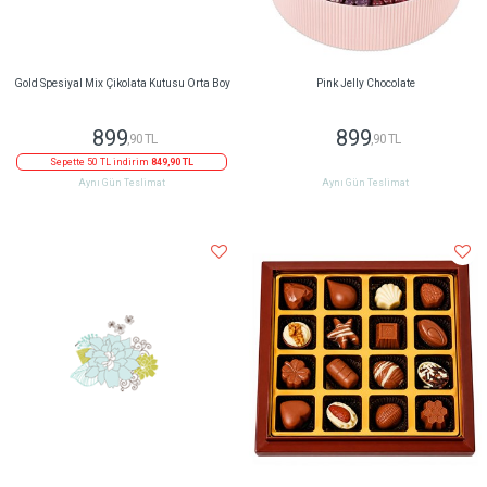
Gold Spesiyal Mix Çikolata Kutusu Orta Boy
Pink Jelly Chocolate
899
899
,90 TL
,90 TL
Sepette 50 TL indirim
849,90 TL
Aynı Gün Teslimat
Aynı Gün Teslimat