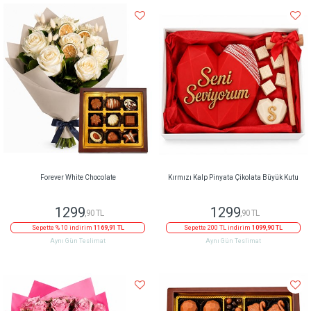
Forever White Chocolate
Kırmızı Kalp Pinyata Çikolata Büyük Kutu
1299
1299
,90 TL
,90 TL
Sepette % 10 indirim
1169,91 TL
Sepette 200 TL indirim
1099,90 TL
Aynı Gün Teslimat
Aynı Gün Teslimat