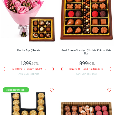
Pembe Aşk Çikolata
Gold Gurme Spesiyal Çikolata Kutusu Orta
Boy
1399
899
,90 TL
,90 TL
Sepette % 10 indirim
1259,91 TL
Sepette 50 TL indirim
849,90 TL
Aynı Gün Teslimat
Aynı Gün Teslimat
Kişiselleştirilebilir