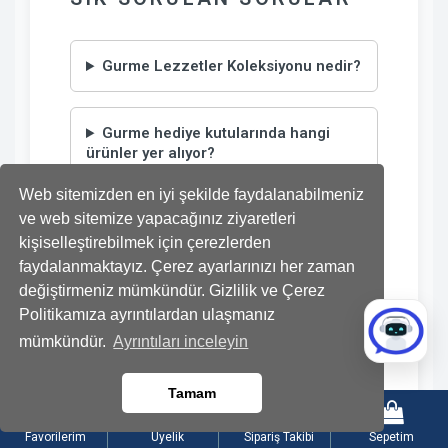
SIK SORULAN SORULAR
Gurme Lezzetler Koleksiyonu nedir?
Gurme hediye kutularında hangi
ürünler yer alıyor?
Web sitemizden en iyi şekilde faydalanabilmeniz
ve web sitemize yapacağınız ziyaretleri
Hediyeler aynı gün teslim ediliyor
kişiselleştirebilmek için çerezlerden
mu?
faydalanmaktayız. Çerez ayarlarınızı her zaman
değiştirmeniz mümkündür. Gizlilik ve Çerez
Kurumsal hediye olarak gurme
Politikamıza ayrıntılardan ulaşmanız
kutusu sipariş verebilir miyim?
mümkündür.
Ayrıntıları inceleyin
Tamam
Favorilerim
Üyelik
Sipariş Takibi
Sepetim