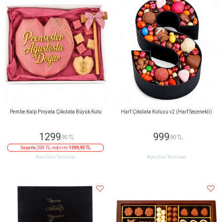
Pembe Kalp Pinyata Çikolata Büyük Kutu
Harf Çikolata Kutusu v2 (Harf Seçenekli)
1299
999
,90 TL
,90 TL
Sepette 200 TL indirim
1099,90 TL
Aynı Gün Teslimat
Aynı Gün Teslimat