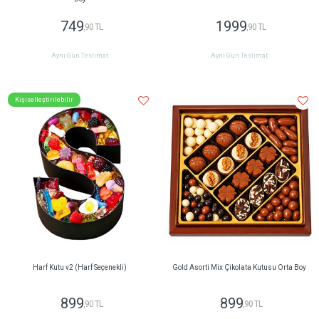
749
1999
,90 TL
,90 TL
Aynı Gün Teslimat
Aynı Gün Teslimat
Kişiselleştirilebilir
Harf Kutu v2 (Harf Seçenekli)
Gold Asorti Mix Çikolata Kutusu Orta Boy
899
899
,90 TL
,90 TL