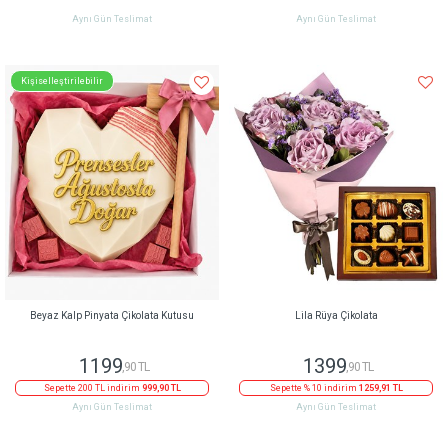
Aynı Gün Teslimat
Aynı Gün Teslimat
Kişiselleştirilebilir
Beyaz Kalp Pinyata Çikolata Kutusu
Lila Rüya Çikolata
1199
1399
,90 TL
,90 TL
Sepette 200 TL indirim
999,90 TL
Sepette % 10 indirim
1259,91 TL
Aynı Gün Teslimat
Aynı Gün Teslimat