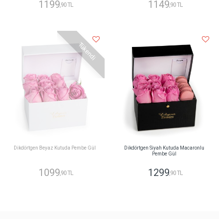
1199
1149
,90 TL
,90 TL
Tükendi
Dikdörtgen Beyaz Kutuda Pembe Gül
Dikdörtgen Siyah Kutuda Macaronlu
Pembe Gül
1099
1299
,90 TL
,90 TL