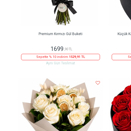
Premium Kırmızı Gül Buketi
Küçük Ka
1699
,90 TL
Sepette % 10 indirim
1529,91 TL
Se
Aynı Gün Teslimat