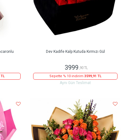
acaronlu
Dev Kadife Kalp Kutuda Kırmızı Gül
3999
,90 TL
 TL
Sepette % 10 indirim
3599,91 TL
Aynı Gün Teslimat