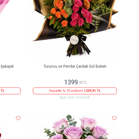
Şakayık
Turuncu ve Pembe Çardak Gül Buketi
1399
,90 TL
 TL
Sepette % 10 indirim
1259,91 TL
Aynı Gün Teslimat