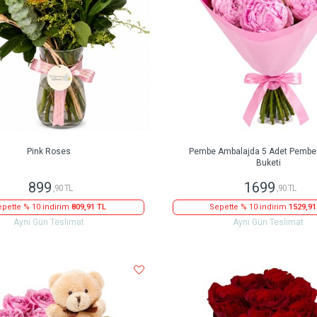
Pink Roses
Pembe Ambalajda 5 Adet Pembe 
Buketi
899
1699
,90 TL
,90 TL
pette % 10 indirim
809,91 TL
Sepette % 10 indirim
1529,91
Aynı Gün Teslimat
Aynı Gün Teslimat