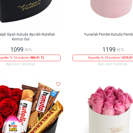
lpli Siyah Kutuda Ayıcıklı Nutellalı
Yuvarlak Pembe Kutuda Pemb
Kırmızı Gül
1099
1199
,90 TL
,90 TL
pette % 10 indirim
989,91 TL
Sepette % 10 indirim
1079,91
Aynı Gün Teslimat
Aynı Gün Teslimat