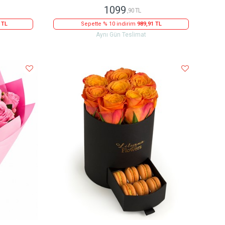
1099
,90 TL
 TL
Sepette % 10 indirim
989,91 TL
Aynı Gün Teslimat