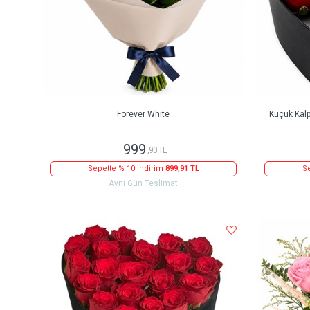
Forever White
Küçük Kalpl
999
,90 TL
Sepette % 10 indirim
899,91 TL
Se
Aynı Gün Teslimat