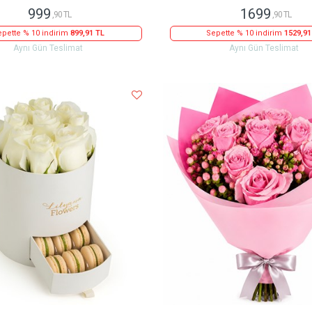
999
1699
,90 TL
,90 TL
pette % 10 indirim
899,91 TL
Sepette % 10 indirim
1529,91
Aynı Gün Teslimat
Aynı Gün Teslimat