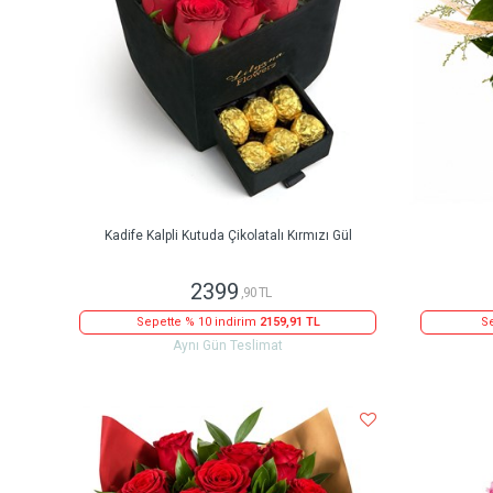
Kadife Kalpli Kutuda Çikolatalı Kırmızı Gül
2399
,90 TL
Sepette % 10 indirim
2159,91 TL
Se
Aynı Gün Teslimat