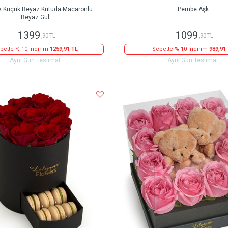
k Küçük Beyaz Kutuda Macaronlu
Pembe Aşk
Beyaz Gül
1399
1099
,90 TL
,90 TL
pette % 10 indirim
1259,91 TL
Sepette % 10 indirim
989,91
Aynı Gün Teslimat
Aynı Gün Teslimat