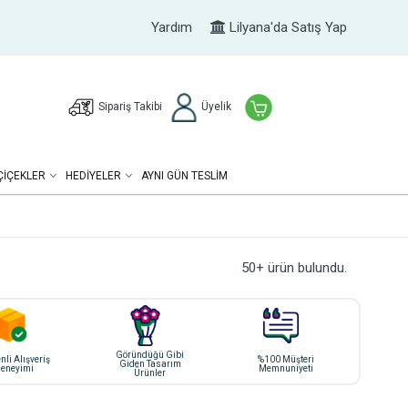
Yardım
Lilyana'da Satış Yap
Sipariş Takibi
Üyelik
ÇIÇEKLER
HEDIYELER
AYNI GÜN TESLİM
50+ ürün bulundu.
Göründüğü Gibi
li Alışveriş
%100 Müşteri
Giden Tasarım
eneyimi
Memnuniyeti
Ürünler