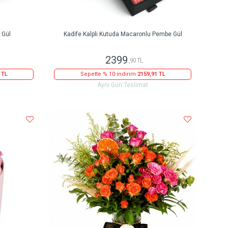
 Gül
Kadife Kalpli Kutuda Macaronlu Pembe Gül
2399
,90 TL
 TL
Sepette % 10 indirim
2159,91 TL
Aynı Gün Teslimat