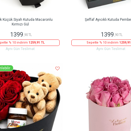
ak Küçük Siyah Kutuda Macaronlu
Şeffaf Ayıcıklı Kutuda Pembe
Kırmızı Gül
1399
1399
,90 TL
,90 TL
pette % 10 indirim
1259,91 TL
Sepette % 10 indirim
1259,91
Aynı Gün Teslimat
Aynı Gün Teslimat
ilebilir