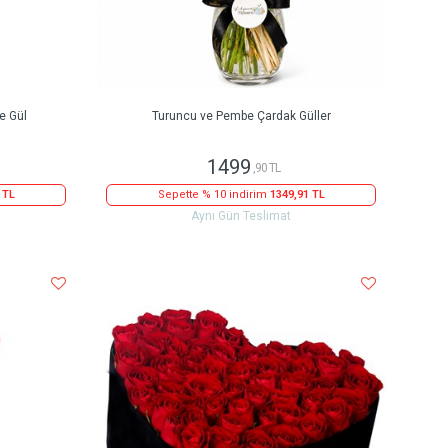
e Gül
Turuncu ve Pembe Çardak Güller
1499
,90 TL
 TL
Sepette % 10 indirim
1349,91 TL
Aynı Gün Teslimat