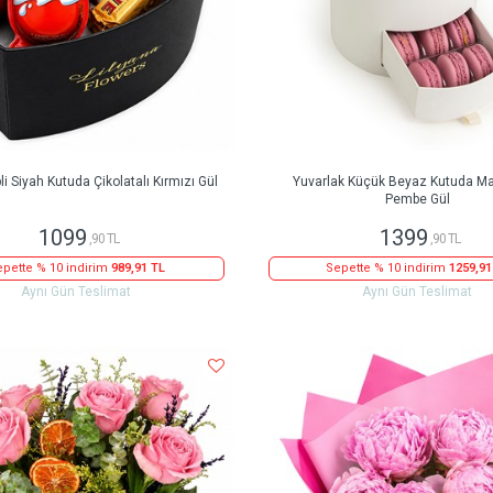
i Siyah Kutuda Çikolatalı Kırmızı Gül
Yuvarlak Küçük Beyaz Kutuda M
Pembe Gül
1099
1399
,90 TL
,90 TL
pette % 10 indirim
989,91 TL
Sepette % 10 indirim
1259,91
Aynı Gün Teslimat
Aynı Gün Teslimat