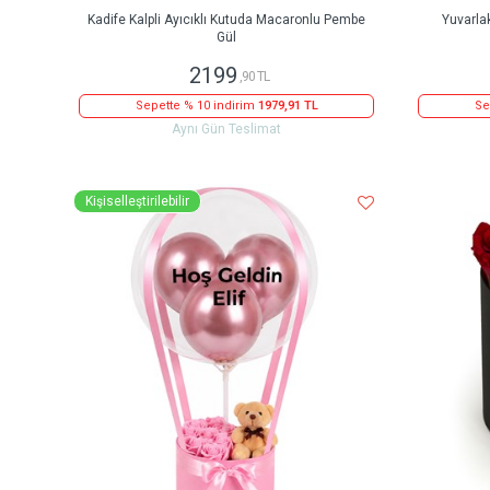
Kadife Kalpli Ayıcıklı Kutuda Macaronlu Pembe
Yuvarla
Gül
2199
,90 TL
Sepette % 10 indirim
1979,91 TL
Se
Aynı Gün Teslimat
Kişiselleştirilebilir