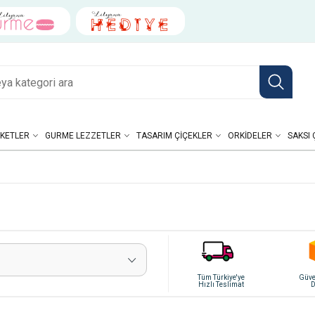
KETLER
GURME LEZZETLER
TASARIM ÇIÇEKLER
ORKIDELER
SAKSI 
Tüm Türkiye'ye
Güven
Hızlı Teslimat
D