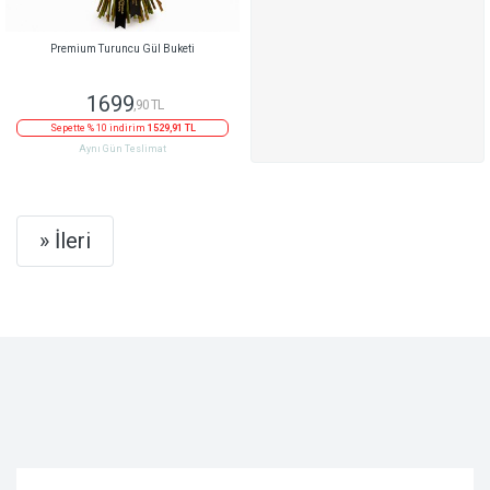
Premium Turuncu Gül Buketi
1699
,90 TL
Sepette % 10 indirim
1529,91 TL
Aynı Gün Teslimat
Next
» İleri