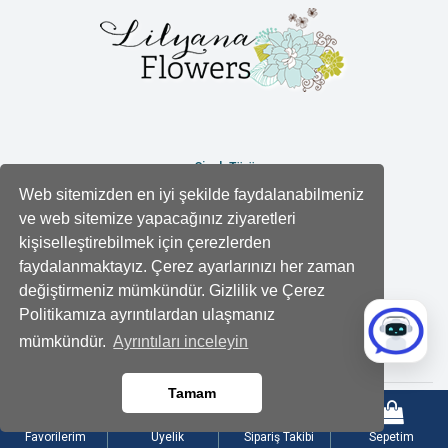
Çiçek Türü
Web sitemizden en iyi şekilde faydalanabilmeniz
Gül
ve web sitemize yapacağınız ziyaretleri
Orkide
kişiselleştirebilmek için çerezlerden
Lilyum
faydalanmaktayız. Çerez ayarlarınızı her zaman
Karışık Buketler
değiştirmeniz mümkündür. Gizlilik ve Çerez
Teraryum
Politikamıza ayrıntılardan ulaşmanız
Antoryum
mümkündür.
Ayrıntıları inceleyin
Sukulent
Tamam
Kurumsal
Favorilerim
Üyelik
Sipariş Takibi
Sepetim
Hakkımızda