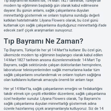
Tıp Bayramı'nın kökeni ise, 14 Mart 1827 tarihinde, Türkiye’de
modern tıp eğitiminin başladığı gün olarak kabul edilmesine
dayanır. Bu günün anlamı, sağlık çalışanlarına duyulan
minnettarlığı göstermek ve onların topluma sunduğu değerli
katkıları hatırlatmaktır. Lilyana Flowers olarak, bu özel günü
kutlamak için sağlık çalışanlarına duyduğunuz minnettarlığı ifade
edecek zarif çiçek aranjmanları sunuyoruz.
Tıp Bayramı Ne Zaman?
Tıp Bayramı, Türkiye’de her yıl 14 Mart’ta kutlanır. Bu özel gün,
ülkemizde modern tıp eğitiminin başlangıcı olarak kabul edilen
14 Mart 1827 tarihinin anısına düzenlenmektedir. 14 Mart Tıp
Bayramı, sağlık sektöründe çalışan doktorlardan hemşirelere,
laboratuvar teknisyenlerinden sağlık memurlarına kadar tüm
sağlık çalışanlarını onurlandırmak ve onların toplum sağlığına
olan katkılarını kutlamak amacıyla önemli bir anlam taşır.
Her yıl 14 Mart’ta, sağlık çalışanlarının emeğini ve fedakarlığını
takdir etmek için çeşitli etkinlikler düzenlenir, sağlık çalışanlarına
özel hediyeler sunulur. Lilyana Flowers olarak, Tıp Bayramı’nı
sağlık çalışanlarına duyulan minnettarlığı göstermek adına
özenle hazırlanmış çiçek aranjmanlarıyla kutluyoruz. Siz de 14