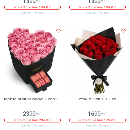
1399
1399
,90 TL
,90 TL
Sepette % 10 indirim
1259,91 TL
Sepette % 10 indirim
1259,91 TL
Aynı Gün Teslimat
Aynı Gün Teslimat
Kadife Kalpli Kutuda Macaronlu Pembe Gül
Premium Kırmızı Gül Buketi
2399
1699
,90 TL
,90 TL
Sepette % 10 indirim
2159,91 TL
Sepette % 10 indirim
1529,91 TL
Aynı Gün Teslimat
Aynı Gün Teslimat