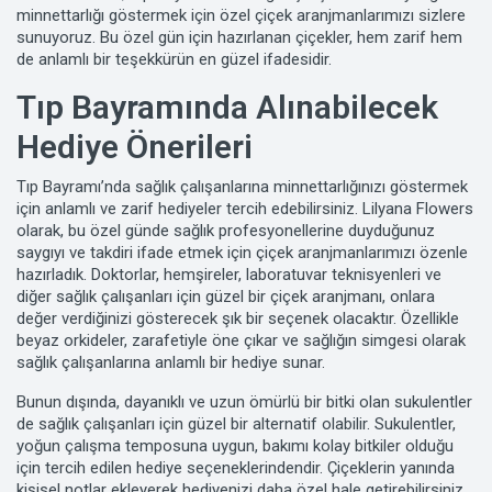
minnettarlığı göstermek için özel çiçek aranjmanlarımızı sizlere
sunuyoruz. Bu özel gün için hazırlanan çiçekler, hem zarif hem
de anlamlı bir teşekkürün en güzel ifadesidir.
Tıp Bayramında Alınabilecek
Hediye Önerileri
Tıp Bayramı’nda sağlık çalışanlarına minnettarlığınızı göstermek
için anlamlı ve zarif hediyeler tercih edebilirsiniz. Lilyana Flowers
olarak, bu özel günde sağlık profesyonellerine duyduğunuz
saygıyı ve takdiri ifade etmek için çiçek aranjmanlarımızı özenle
hazırladık. Doktorlar, hemşireler, laboratuvar teknisyenleri ve
diğer sağlık çalışanları için güzel bir çiçek aranjmanı, onlara
değer verdiğinizi gösterecek şık bir seçenek olacaktır. Özellikle
beyaz orkideler, zarafetiyle öne çıkar ve sağlığın simgesi olarak
sağlık çalışanlarına anlamlı bir hediye sunar.
Bunun dışında, dayanıklı ve uzun ömürlü bir bitki olan sukulentler
de sağlık çalışanları için güzel bir alternatif olabilir. Sukulentler,
yoğun çalışma temposuna uygun, bakımı kolay bitkiler olduğu
için tercih edilen hediye seçeneklerindendir. Çiçeklerin yanında
kişisel notlar ekleyerek hediyenizi daha özel hale getirebilirsiniz.