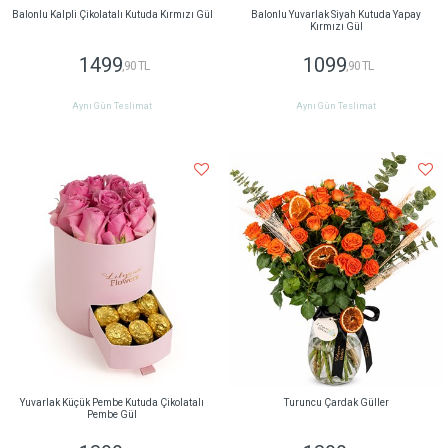
Balonlu Kalpli Çikolatalı Kutuda Kırmızı Gül
Balonlu Yuvarlak Siyah Kutuda Yapay
Kırmızı Gül
1499
1099
,90 TL
,90 TL
Aynı Gün Teslimat
Aynı Gün Teslimat
Yuvarlak Küçük Pembe Kutuda Çikolatalı
Turuncu Çardak Güller
Pembe Gül