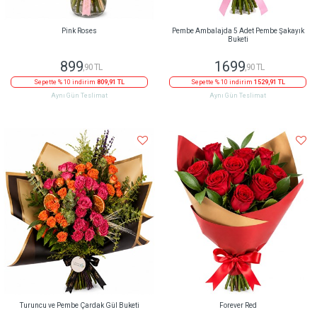
Pink Roses
Pembe Ambalajda 5 Adet Pembe Şakayık
Buketi
899
1699
,90 TL
,90 TL
Sepette % 10 indirim
809,91 TL
Sepette % 10 indirim
1529,91 TL
Aynı Gün Teslimat
Aynı Gün Teslimat
Turuncu ve Pembe Çardak Gül Buketi
Forever Red