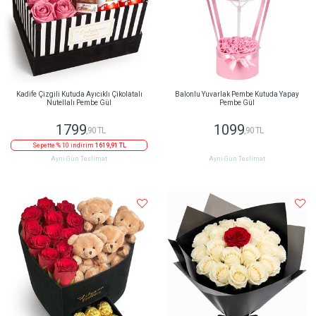
Kadife Çizgili Kutuda Ayıcıklı Çikolatalı
Balonlu Yuvarlak Pembe Kutuda Yapay
Nutellalı Pembe Gül
Pembe Gül
1799
1099
,90 TL
,90 TL
Sepette % 10 indirim
1619,91 TL
Aynı Gün Teslimat
Aynı Gün Teslimat