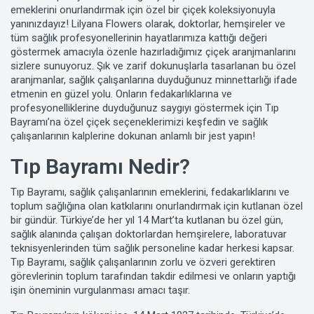
emeklerini onurlandırmak için özel bir
çiçek
koleksiyonuyla
yanınızdayız! Lilyana Flowers olarak, doktorlar, hemşireler ve
tüm sağlık profesyonellerinin hayatlarımıza kattığı değeri
göstermek amacıyla özenle hazırladığımız çiçek aranjmanlarını
sizlere sunuyoruz. Şık ve zarif dokunuşlarla tasarlanan bu özel
aranjmanlar, sağlık çalışanlarına duyduğunuz minnettarlığı ifade
etmenin en güzel yolu. Onların fedakarlıklarına ve
profesyonelliklerine duyduğunuz saygıyı göstermek için Tıp
Bayramı’na
özel çiçek seçeneklerimizi
keşfedin ve sağlık
çalışanlarının kalplerine dokunan anlamlı bir jest yapın!
Tıp Bayramı Nedir?
Tıp Bayramı, sağlık çalışanlarının emeklerini, fedakarlıklarını ve
toplum sağlığına olan katkılarını onurlandırmak için kutlanan özel
bir gündür. Türkiye’de her yıl 14 Mart’ta kutlanan bu özel gün,
sağlık alanında çalışan doktorlardan hemşirelere, laboratuvar
teknisyenlerinden tüm sağlık personeline kadar herkesi kapsar.
Tıp Bayramı, sağlık çalışanlarının zorlu ve özveri gerektiren
görevlerinin toplum tarafından takdir edilmesi ve onların yaptığı
işin öneminin vurgulanması amacı taşır.