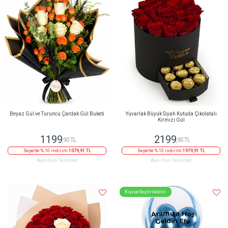
Beyaz Gül ve Turuncu Çardak Gül Buketi
Yuvarlak Büyük Siyah Kutuda Çikolatalı
Kırmızı Gül
1199
2199
,90 TL
,90 TL
Sepette % 10 indirim
1079,91 TL
Sepette % 10 indirim
1979,91 TL
Aynı Gün Teslimat
Aynı Gün Teslimat
Kişiselleştirilebilir