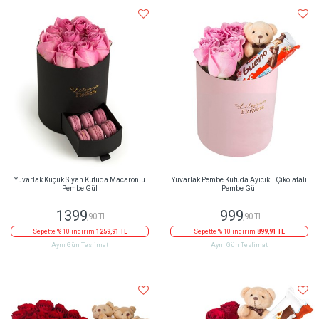
Yuvarlak Küçük Siyah Kutuda Macaronlu
Yuvarlak Pembe Kutuda Ayıcıklı Çikolatalı
Pembe Gül
Pembe Gül
1399
999
,90 TL
,90 TL
Sepette % 10 indirim
1259,91 TL
Sepette % 10 indirim
899,91 TL
Aynı Gün Teslimat
Aynı Gün Teslimat