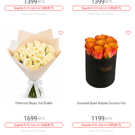
1399
1399
,90 TL
,90 TL
Sepette % 10 indirim
1259,91 TL
Sepette % 10 indirim
1259,91 TL
Aynı Gün Teslimat
Aynı Gün Teslimat
Premium Beyaz Gül Buketi
Yuvarlak Siyah Kutuda Turuncu Gül
1699
1199
,90 TL
,90 TL
Sepette % 10 indirim
1529,91 TL
Sepette % 10 indirim
1079,91 TL
Aynı Gün Teslimat
Aynı Gün Teslimat