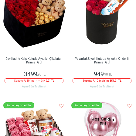
Dev Kadife Kalp Kutuda Ayıcıklı Çikolatalı
Yuvarlak Siyah Kutuda Ayıcıklı Kinderli
Kırmızı Gül
Kırmızı Gül
3499
949
,90 TL
,90 TL
Sepette % 10 indirim
3149,91 TL
Sepette % 10 indirim
854,91 TL
Aynı Gün Teslimat
Aynı Gün Teslimat
Kişiselleştirilebilir
Kişiselleştirilebilir