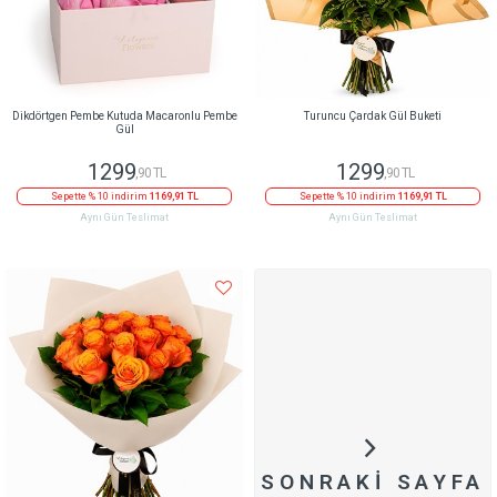
Dikdörtgen Pembe Kutuda Macaronlu Pembe
Turuncu Çardak Gül Buketi
Gül
1299
1299
,90 TL
,90 TL
Sepette % 10 indirim
1169,91 TL
Sepette % 10 indirim
1169,91 TL
Aynı Gün Teslimat
Aynı Gün Teslimat
SONRAKI SAYFA