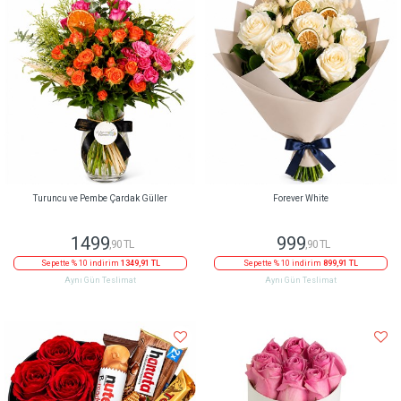
Turuncu ve Pembe Çardak Güller
Forever White
1499
999
,90 TL
,90 TL
Sepette % 10 indirim
1349,91 TL
Sepette % 10 indirim
899,91 TL
Aynı Gün Teslimat
Aynı Gün Teslimat