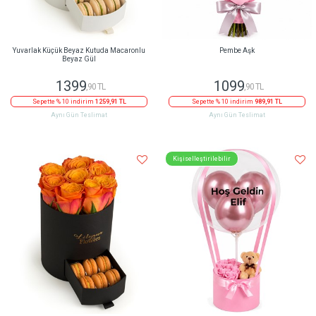
Yuvarlak Küçük Beyaz Kutuda Macaronlu
Pembe Aşk
Beyaz Gül
1399
1099
,90 TL
,90 TL
Sepette % 10 indirim
1259,91 TL
Sepette % 10 indirim
989,91 TL
Aynı Gün Teslimat
Aynı Gün Teslimat
Kişiselleştirilebilir