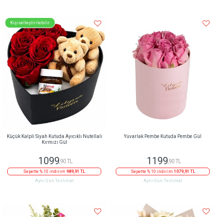
Kişiselleştirilebilir
Küçük Kalpli Siyah Kutuda Ayıcıklı Nutellalı
Yuvarlak Pembe Kutuda Pembe Gül
Kırmızı Gül
1099
1199
,90 TL
,90 TL
Sepette % 10 indirim
989,91 TL
Sepette % 10 indirim
1079,91 TL
Aynı Gün Teslimat
Aynı Gün Teslimat