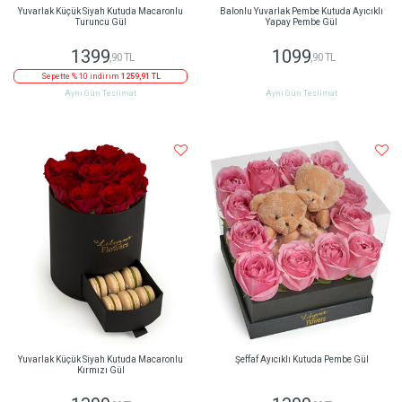
Yuvarlak Küçük Siyah Kutuda Macaronlu
Balonlu Yuvarlak Pembe Kutuda Ayıcıklı
Turuncu Gül
Yapay Pembe Gül
1399
1099
,90 TL
,90 TL
Sepette % 10 indirim
1259,91 TL
Aynı Gün Teslimat
Aynı Gün Teslimat
Yuvarlak Küçük Siyah Kutuda Macaronlu
Şeffaf Ayıcıklı Kutuda Pembe Gül
Kırmızı Gül