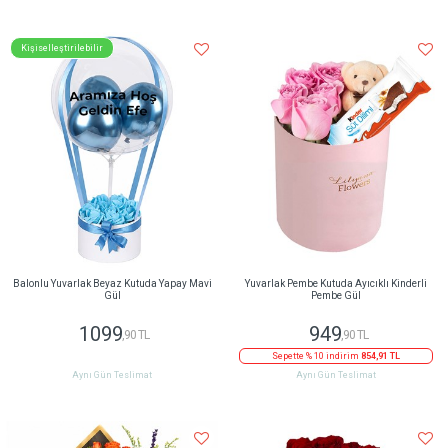
Kişiselleştirilebilir
Balonlu Yuvarlak Beyaz Kutuda Yapay Mavi
Yuvarlak Pembe Kutuda Ayıcıklı Kinderli
Gül
Pembe Gül
1099
949
,90 TL
,90 TL
Sepette % 10 indirim
854,91 TL
Aynı Gün Teslimat
Aynı Gün Teslimat