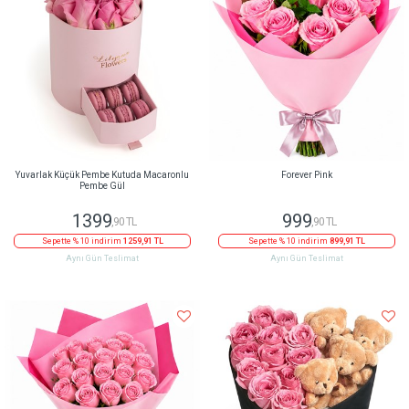
Yuvarlak Küçük Pembe Kutuda Macaronlu
Forever Pink
Pembe Gül
1399
999
,90 TL
,90 TL
Sepette % 10 indirim
1259,91 TL
Sepette % 10 indirim
899,91 TL
Aynı Gün Teslimat
Aynı Gün Teslimat