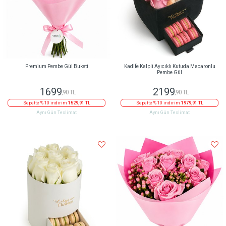
Premium Pembe Gül Buketi
Kadife Kalpli Ayıcıklı Kutuda Macaronlu
Pembe Gül
1699
2199
,90 TL
,90 TL
Sepette % 10 indirim
1529,91 TL
Sepette % 10 indirim
1979,91 TL
Aynı Gün Teslimat
Aynı Gün Teslimat