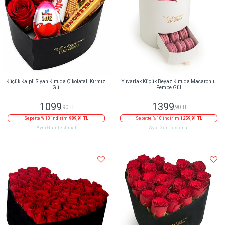
Küçük Kalpli Siyah Kutuda Çikolatalı Kırmızı
Yuvarlak Küçük Beyaz Kutuda Macaronlu
Gül
Pembe Gül
1099
1399
,90 TL
,90 TL
Sepette % 10 indirim
989,91 TL
Sepette % 10 indirim
1259,91 TL
Aynı Gün Teslimat
Aynı Gün Teslimat