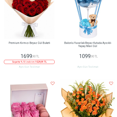
Premium Kırmızı Beyaz Gül Buketi
Balonlu Yuvarlak Beyaz Kutuda Ayıcıklı
Yapay Mavi Gül
1699
1099
,90 TL
,90 TL
Sepette % 10 indirim
1529,91 TL
Aynı Gün Teslimat
Aynı Gün Teslimat