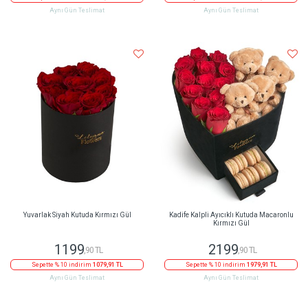
Aynı Gün Teslimat
Aynı Gün Teslimat
Yuvarlak Siyah Kutuda Kırmızı Gül
Kadife Kalpli Ayıcıklı Kutuda Macaronlu
Kırmızı Gül
1199
2199
,90 TL
,90 TL
Sepette % 10 indirim
1079,91 TL
Sepette % 10 indirim
1979,91 TL
Aynı Gün Teslimat
Aynı Gün Teslimat