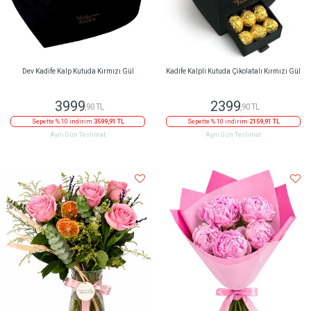
Dev Kadife Kalp Kutuda Kırmızı Gül
Kadife Kalpli Kutuda Çikolatalı Kırmızı Gül
3999
2399
,90 TL
,90 TL
Sepette % 10 indirim
3599,91 TL
Sepette % 10 indirim
2159,91 TL
Aynı Gün Teslimat
Aynı Gün Teslimat