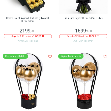
Kadife Kalpli Ayıcıklı Kutuda Çikolatalı
Premium Beyaz Kırmızı Gül Buketi
Kırmızı Gül
2199
1699
,90 TL
,90 TL
Sepette % 10 indirim
1979,91 TL
Sepette % 10 indirim
1529,91 TL
Aynı Gün Teslimat
Aynı Gün Teslimat
Kişiselleştirilebilir
Kişiselleştirilebilir