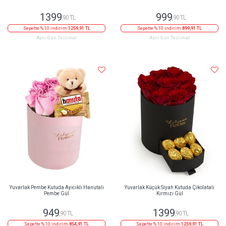
1399
999
,90 TL
,90 TL
Sepette % 10 indirim
1259,91 TL
Sepette % 10 indirim
899,91 TL
Aynı Gün Teslimat
Aynı Gün Teslimat
Yuvarlak Pembe Kutuda Ayıcıklı Hanutalı
Yuvarlak Küçük Siyah Kutuda Çikolatalı
Pembe Gül
Kırmızı Gül
949
1399
,90 TL
,90 TL
Sepette % 10 indirim
854,91 TL
Sepette % 10 indirim
1259,91 TL