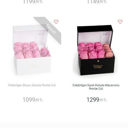
1199
1149
,90 TL
,90 TL
Tükendi
Dikdörtgen Beyaz Kutuda Pembe Gül
Dikdörtgen Siyah Kutuda Macaronlu
Pembe Gül
1099
1299
,90 TL
,90 TL