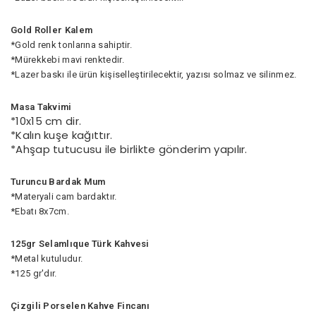
Gold Roller Kalem
*Gold renk tonlarına sahiptir.
*Mürekkebi mavi renktedir.
*Lazer baskı ile ürün kişiselleştirilecektir, yazısı solmaz ve silinmez.
Masa Takvimi
*10x15 cm dir.
*Kalın kuşe kağıttır.
*Ahşap tutucusu ile birlikte gönderim yapılır.
Turuncu Bardak Mum
*Materyali cam bardaktır.
*Ebatı 8x7cm.
125gr Selamlıque Türk Kahvesi
*Metal kutuludur.
*125 gr'dır.
Çizgili Porselen Kahve Fincanı