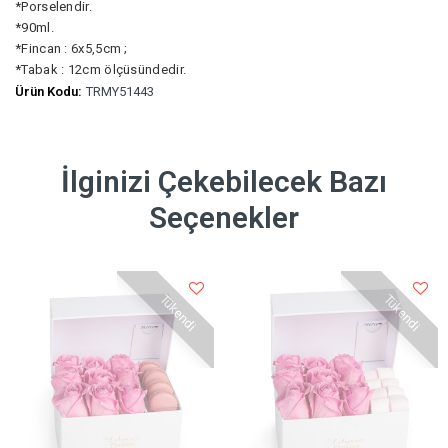
*Porselendir.
*90ml.
*Fincan : 6x5,5cm ;
*Tabak : 12cm ölçüsündedir.
Ürün Kodu:
TRMY51443
İlginizi Çekebilecek Bazı
Seçenekler
Tükendi
Tükendi