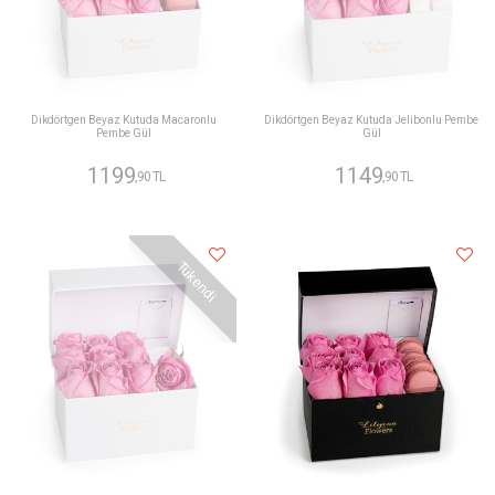
Dikdörtgen Beyaz Kutuda Macaronlu
Dikdörtgen Beyaz Kutuda Jelibonlu Pembe
Pembe Gül
Gül
1199
1149
,90 TL
,90 TL
Tükendi