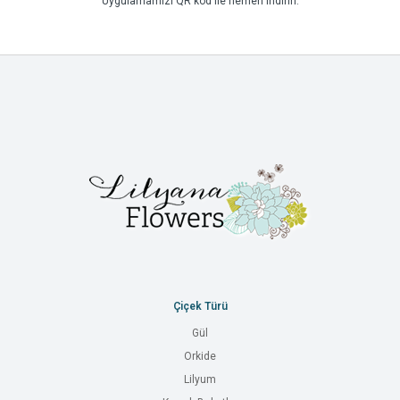
Uygulamamızı QR kod ile hemen indirin.
Çiçek Türü
Gül
Orkide
Lilyum