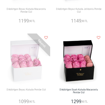
Dikdörtgen Beyaz Kutuda Macaronlu
Dikdörtgen Beyaz Kutuda Jelibonlu Pembe
Pembe Gül
Gül
1199
1149
,90 TL
,90 TL
Tükendi
Dikdörtgen Beyaz Kutuda Pembe Gül
Dikdörtgen Siyah Kutuda Macaronlu
Pembe Gül
1099
1299
,90 TL
,90 TL