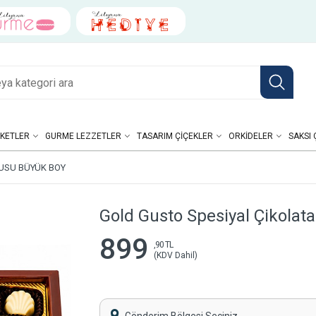
KETLER
GURME LEZZETLER
TASARIM ÇIÇEKLER
ORKIDELER
SAKSI 
USU BÜYÜK BOY
Gold Gusto Spesiyal Çikolat
899
,90 TL
(KDV Dahil)