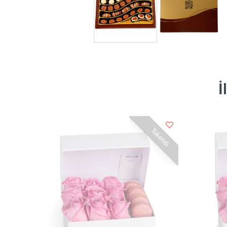
İ
Tükendi