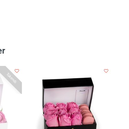
er
Tükendi