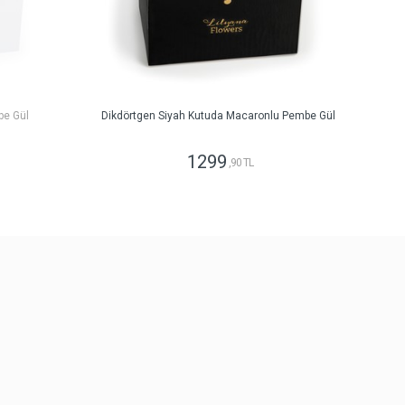
be Gül
Dikdörtgen Siyah Kutuda Macaronlu Pembe Gül
1299
,90 TL