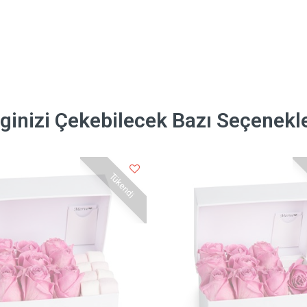
lginizi Çekebilecek Bazı Seçenekl
Tükendi