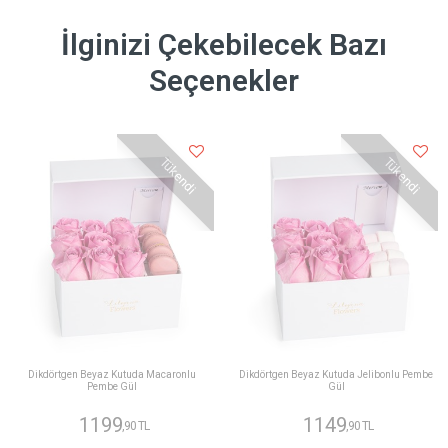
İlginizi Çekebilecek Bazı
Seçenekler
Tükendi
Tükendi
Dikdörtgen Beyaz Kutuda Macaronlu
Dikdörtgen Beyaz Kutuda Jelibonlu Pembe
Pembe Gül
Gül
1199
1149
,90 TL
,90 TL