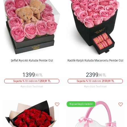
Şeffaf Ayıcıklı Kutuda Pembe Gül
Kadife Kalpli Kutuda Macaronlu Pembe Gül
1399
2399
,90 TL
,90 TL
Sepette % 10 indirim
1259,91 TL
Sepette % 10 indirim
2159,91 TL
Aynı Gün Teslimat
Aynı Gün Teslimat
Kişiselleştirilebilir