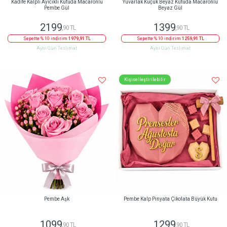
Kadife Kalpli Ayıcıklı Kutuda Macaronlu
Yuvarlak Küçük Beyaz Kutuda Macaronlu
Pembe Gül
Beyaz Gül
2199
1399
,90 TL
,90 TL
Sepette % 10 indirim
1979,91 TL
Sepette % 10 indirim
1259,91 TL
Aynı Gün Teslimat
Aynı Gün Teslimat
Kişiselleştirilebilir
Pembe Aşk
Pembe Kalp Pinyata Çikolata Büyük Kutu
1099
1299
,90 TL
,90 TL