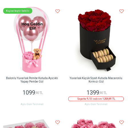
Kişiselleştirilebilir
Balonlu Yuvarlak Pembe Kutuda Ayıcıklı
Yuvarlak Küçük Siyah Kutuda Macaronlu
Yapay Pembe Gül
Kırmızı Gül
1099
1399
,90 TL
,90 TL
Sepette % 10 indirim
1259,91 TL
Aynı Gün Teslimat
Aynı Gün Teslimat