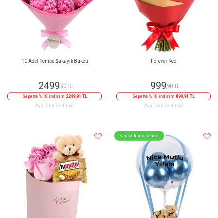
10 Adet Pembe Şakayık Buketi
Forever Red
2499
999
,90 TL
,90 TL
Sepette % 10 indirim
2249,91 TL
Sepette % 10 indirim
899,91 TL
Aynı Gün Teslimat
Aynı Gün Teslimat
Kişiselleştirilebilir