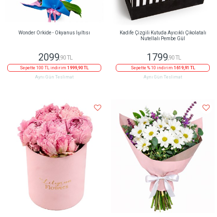
Wonder Orkide - Okyanus Işıltısı
Kadife Çizgili Kutuda Ayıcıklı Çikolatalı
Nutellalı Pembe Gül
2099
1799
,90 TL
,90 TL
Sepette 100 TL indirim
1999,90 TL
Sepette % 10 indirim
1619,91 TL
Aynı Gün Teslimat
Aynı Gün Teslimat