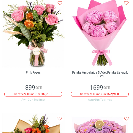
Pink Roses
Pembe Ambalajda 5 Adet Pembe Şakayık
Buketi
899
1699
,90 TL
,90 TL
Sepette % 10 indirim
809,91 TL
Sepette % 10 indirim
1529,91 TL
Aynı Gün Teslimat
Aynı Gün Teslimat