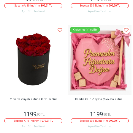
Sepette % 10 indirim
899,91 TL
Sepette 200 TL indirim
999,90 TL
Aynı Gün Teslimat
Aynı Gün Teslimat
Kişiselleştirilebilir
Yuvarlak Siyah Kutuda Kırmızı Gül
Pembe Kalp Pinyata Çikolata Kutusu
1199
1199
,90 TL
,90 TL
Sepette % 10 indirim
1079,91 TL
Sepette 200 TL indirim
999,90 TL
Aynı Gün Teslimat
Aynı Gün Teslimat