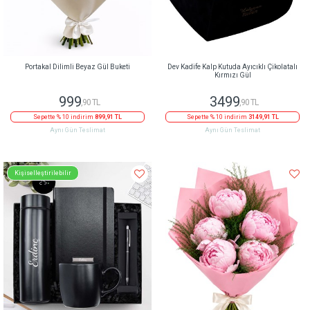
Portakal Dilimli Beyaz Gül Buketi
Dev Kadife Kalp Kutuda Ayıcıklı Çikolatalı
Kırmızı Gül
999
3499
,90 TL
,90 TL
Sepette % 10 indirim
899,91 TL
Sepette % 10 indirim
3149,91 TL
Aynı Gün Teslimat
Aynı Gün Teslimat
Kişiselleştirilebilir