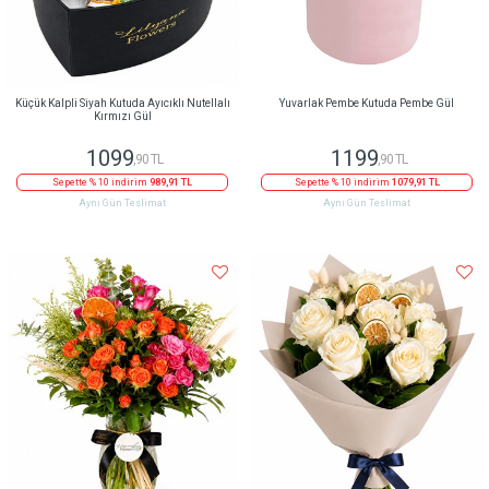
Küçük Kalpli Siyah Kutuda Ayıcıklı Nutellalı
Yuvarlak Pembe Kutuda Pembe Gül
Kırmızı Gül
1099
1199
,90 TL
,90 TL
Sepette % 10 indirim
989,91 TL
Sepette % 10 indirim
1079,91 TL
Aynı Gün Teslimat
Aynı Gün Teslimat