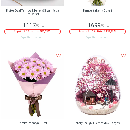
Kişiye Özel Termos & Defter & Siyah Kupa
Pembe Şakayık Buketi
Hediye Seti
1117
1699
,90 TL
,90 TL
Sepette % 15 indirim
950,22 TL
Sepette % 10 indirim
1529,91 TL
Aynı Gün Teslimat
Aynı Gün Teslimat
Pembe Papatya Buket
Teraryum Işıklı Pembe Aşk Bahçesi