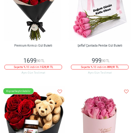
Premium Kırmızı Gül Buketi
Şeffaf Çantada Pembe Gül Buketi
1699
999
,90 TL
,90 TL
Sepette % 10 indirim
1529,91 TL
Sepette % 10 indirim
899,91 TL
Aynı Gün Teslimat
Aynı Gün Teslimat
Kişiselleştirilebilir