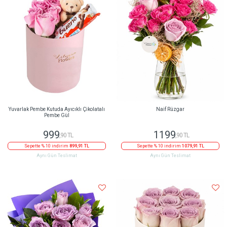
Yuvarlak Pembe Kutuda Ayıcıklı Çikolatalı
Naif Rüzgar
Pembe Gül
999
1199
,90 TL
,90 TL
Sepette % 10 indirim
899,91 TL
Sepette % 10 indirim
1079,91 TL
Aynı Gün Teslimat
Aynı Gün Teslimat