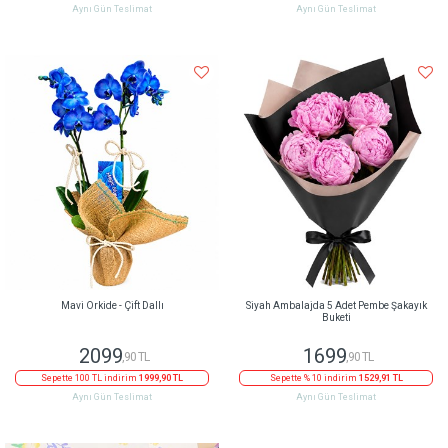
Aynı Gün Teslimat
Aynı Gün Teslimat
Mavi Orkide - Çift Dallı
Siyah Ambalajda 5 Adet Pembe Şakayık
Buketi
2099
1699
,90 TL
,90 TL
Sepette 100 TL indirim
1999,90 TL
Sepette % 10 indirim
1529,91 TL
Aynı Gün Teslimat
Aynı Gün Teslimat