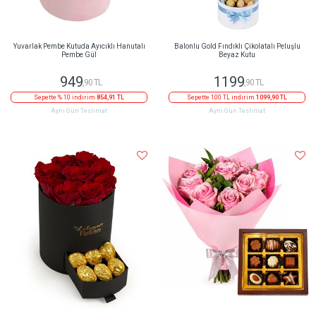
Yuvarlak Pembe Kutuda Ayıcıklı Hanutalı
Balonlu Gold Fındıklı Çikolatalı Peluşlu
Pembe Gül
Beyaz Kutu
949
1199
,90 TL
,90 TL
Sepette % 10 indirim
854,91 TL
Sepette 100 TL indirim
1099,90 TL
Aynı Gün Teslimat
Aynı Gün Teslimat