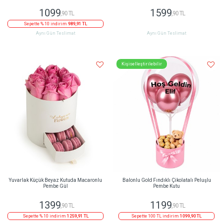
1099
1599
,90 TL
,90 TL
Sepette % 10 indirim
989,91 TL
Aynı Gün Teslimat
Aynı Gün Teslimat
Kişiselleştirilebilir
Yuvarlak Küçük Beyaz Kutuda Macaronlu
Balonlu Gold Fındıklı Çikolatalı Peluşlu
Pembe Gül
Pembe Kutu
1399
1199
,90 TL
,90 TL
Sepette % 10 indirim
1259,91 TL
Sepette 100 TL indirim
1099,90 TL