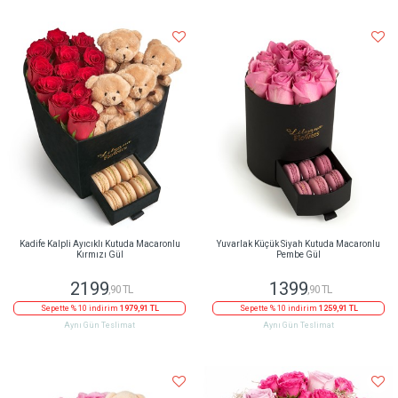
Kadife Kalpli Ayıcıklı Kutuda Macaronlu
Yuvarlak Küçük Siyah Kutuda Macaronlu
Kırmızı Gül
Pembe Gül
2199
1399
,90 TL
,90 TL
Sepette % 10 indirim
1979,91 TL
Sepette % 10 indirim
1259,91 TL
Aynı Gün Teslimat
Aynı Gün Teslimat