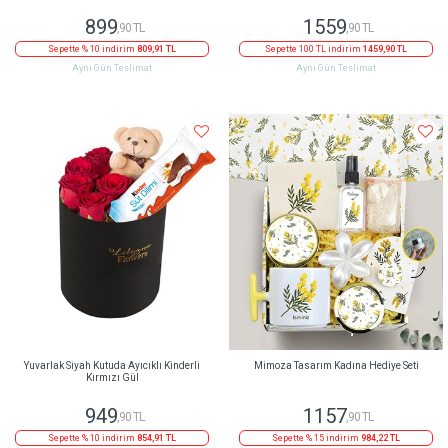
899
1559
,90 TL
,90 TL
Sepette % 10 indirim
809,91 TL
Sepette 100 TL indirim
1459,90 TL
Aynı Gün Teslimat
Aynı Gün Teslimat
Yuvarlak Siyah Kutuda Ayıcıklı Kinderli
Mimoza Tasarım Kadına Hediye Seti
Kırmızı Gül
949
1157
,90 TL
,90 TL
Sepette % 10 indirim
854,91 TL
Sepette % 15 indirim
984,22 TL