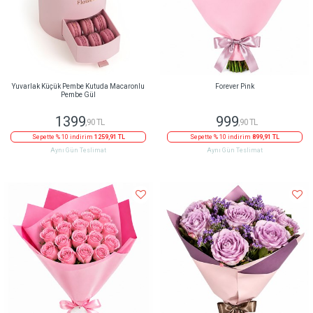
Yuvarlak Küçük Pembe Kutuda Macaronlu
Forever Pink
Pembe Gül
1399
999
,90 TL
,90 TL
Sepette % 10 indirim
1259,91 TL
Sepette % 10 indirim
899,91 TL
Aynı Gün Teslimat
Aynı Gün Teslimat