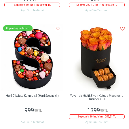
Sepette % 10 indirim
989,91 TL
Sepette 200 TL indirim
1099,90 TL
Aynı Gün Teslimat
Aynı Gün Teslimat
Kişiselleştirilebilir
Harf Çikolata Kutusu v2 (Harf Seçenekli)
Yuvarlak Küçük Siyah Kutuda Macaronlu
Turuncu Gül
999
1399
,90 TL
,90 TL
Sepette % 10 indirim
1259,91 TL
Aynı Gün Teslimat
Aynı Gün Teslimat