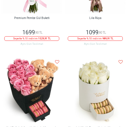
Premium Pembe Gül Buketi
Lila Rüya
1699
1099
,90 TL
,90 TL
Sepette % 10 indirim
1529,91 TL
Sepette % 10 indirim
989,91 TL
Aynı Gün Teslimat
Aynı Gün Teslimat