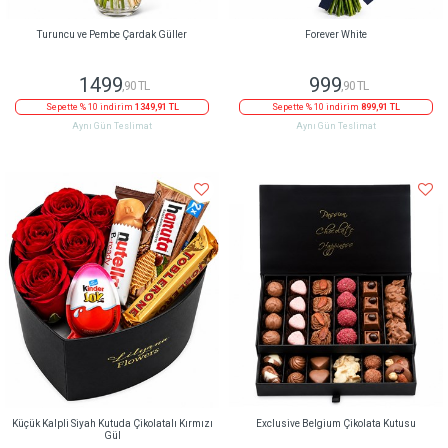
Turuncu ve Pembe Çardak Güller
Forever White
1499
999
,90 TL
,90 TL
Sepette % 10 indirim
1349,91 TL
Sepette % 10 indirim
899,91 TL
Aynı Gün Teslimat
Aynı Gün Teslimat
Küçük Kalpli Siyah Kutuda Çikolatalı Kırmızı
Exclusive Belgium Çikolata Kutusu
Gül