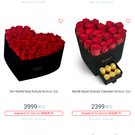
Aynı Gün Teslimat
Aynı Gün Teslimat
Dev Kadife Kalp Kutuda Kırmızı Gül
Kadife Kalpli Kutuda Çikolatalı Kırmızı Gül
3999
2399
,90 TL
,90 TL
Sepette % 10 indirim
3599,91 TL
Sepette % 10 indirim
2159,91 TL
Aynı Gün Teslimat
Aynı Gün Teslimat