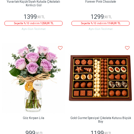
Yuvarlak Küçük Siyah Kutuda Çikolatalı
Forever Pink Chocolate
Kırmızı Gül
1399
1299
,90 TL
,90 TL
Sepette % 10 indirim
1259,91 TL
Sepette % 10 indirim
1169,91 TL
Aynı Gün Teslimat
Aynı Gün Teslimat
Göz Kırpan Lila
Gold Gurme Spesiyal Çikolata Kutusu Büyük
Boy
999
1199
,90 TL
,90 TL