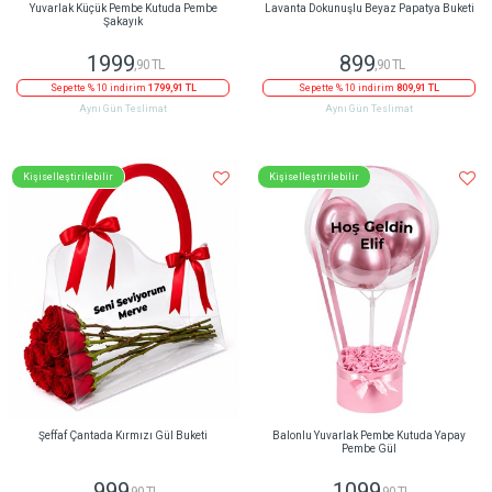
Yuvarlak Küçük Pembe Kutuda Pembe
Lavanta Dokunuşlu Beyaz Papatya Buketi
Şakayık
1999
899
,90 TL
,90 TL
Sepette % 10 indirim
1799,91 TL
Sepette % 10 indirim
809,91 TL
Aynı Gün Teslimat
Aynı Gün Teslimat
Kişiselleştirilebilir
Kişiselleştirilebilir
Şeffaf Çantada Kırmızı Gül Buketi
Balonlu Yuvarlak Pembe Kutuda Yapay
Pembe Gül
999
1099
,90 TL
,90 TL