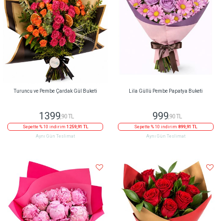
Turuncu ve Pembe Çardak Gül Buketi
Lila Güllü Pembe Papatya Buketi
1399
999
,90 TL
,90 TL
Sepette % 10 indirim
1259,91 TL
Sepette % 10 indirim
899,91 TL
Aynı Gün Teslimat
Aynı Gün Teslimat