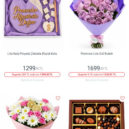
Lila Kalp Pinyata Çikolata Büyük Kutu
Premium Lila Gül Buketi
1299
1699
,90 TL
,90 TL
Sepette 200 TL indirim
1099,90 TL
Sepette % 10 indirim
1529,91 TL
Aynı Gün Teslimat
Aynı Gün Teslimat