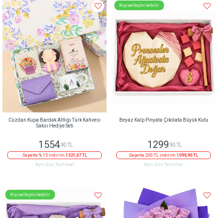
Kişiselleştirilebilir
Cüzdan Kupa Bardak Altlığı Türk Kahvesi
Beyaz Kalp Pinyata Çikolata Büyük Kutu
Saksı Hediye Seti
1554
1299
,90 TL
,90 TL
Sepette % 15 indirim
1321,67 TL
Sepette 200 TL indirim
1099,90 TL
Aynı Gün Teslimat
Aynı Gün Teslimat
Kişiselleştirilebilir