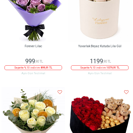
Forever Lilac
Yuvarlak Beyaz Kutuda Lila Gül
999
1199
,90 TL
,90 TL
Sepette % 10 indirim
899,91 TL
Sepette % 10 indirim
1079,91 TL
Aynı Gün Teslimat
Aynı Gün Teslimat