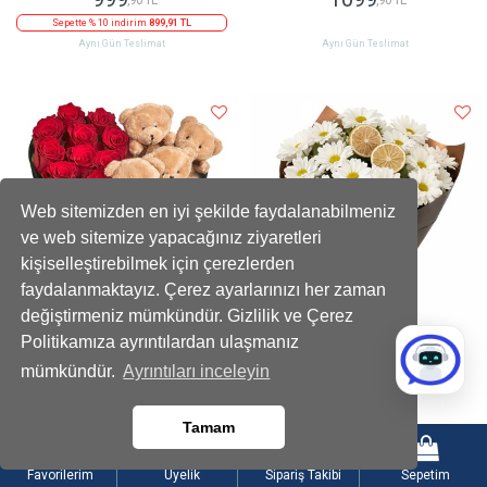
Sepette % 10 indirim
899,91 TL
Aynı Gün Teslimat
Aynı Gün Teslimat
Web sitemizden en iyi şekilde faydalanabilmeniz
ve web sitemize yapacağınız ziyaretleri
kişiselleştirebilmek için çerezlerden
faydalanmaktayız. Çerez ayarlarınızı her zaman
değiştirmeniz mümkündür. Gizlilik ve Çerez
Politikamıza ayrıntılardan ulaşmanız
Kadife Kalpli Ayıcıklı Kutuda Çikolatalı
Limon Dilimli Beyaz Papatya Buketi
mümkündür.
Ayrıntıları inceleyin
Kırmızı Gül
2199
899
,90 TL
,90 TL
Tamam
Sepette % 10 indirim
1979,91 TL
Sepette % 10 indirim
809,91 TL
Aynı Gün Teslimat
Aynı Gün Teslimat
Favorilerim
Üyelik
Sipariş Takibi
Sepetim