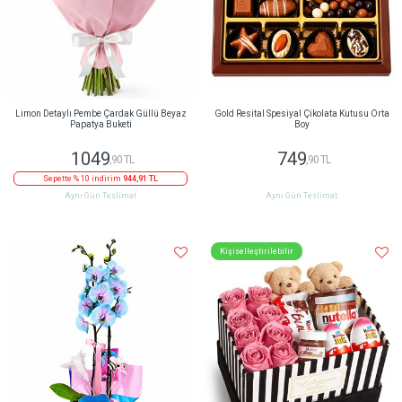
Limon Detaylı Pembe Çardak Güllü Beyaz
Gold Resital Spesiyal Çikolata Kutusu Orta
Papatya Buketi
Boy
1049
749
,90 TL
,90 TL
Sepette % 10 indirim
944,91 TL
Aynı Gün Teslimat
Aynı Gün Teslimat
Kişiselleştirilebilir