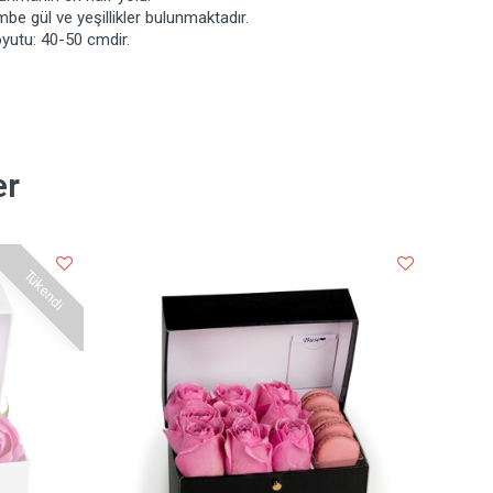
be gül ve yeşillikler bulunmaktadır.
yutu: 40-50 cmdir.
er
Tükendi