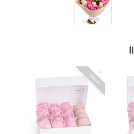
İ
Tükendi