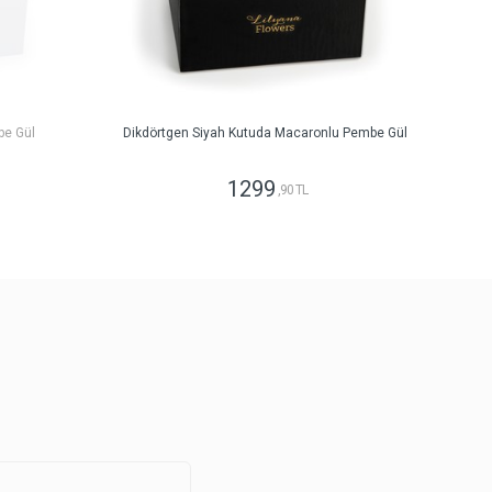
be Gül
Dikdörtgen Siyah Kutuda Macaronlu Pembe Gül
1299
,90 TL