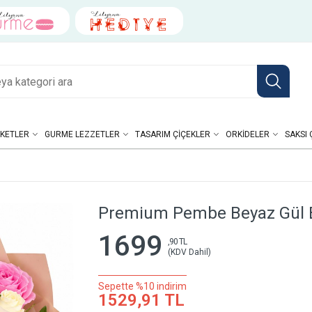
KETLER
GURME LEZZETLER
TASARIM ÇIÇEKLER
ORKIDELER
SAKSI 
Premium Pembe Beyaz Gül 
1699
,90 TL
(KDV Dahil)
Sepette %10 indirim
1529,91 TL