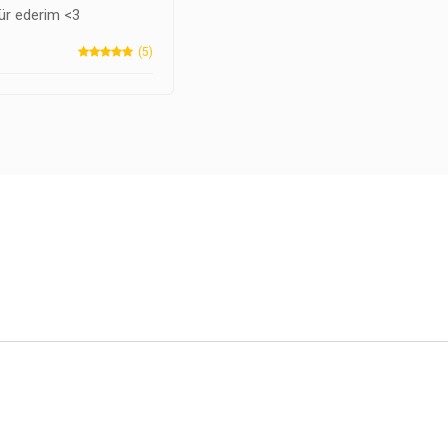
ür ederim <3
(5)