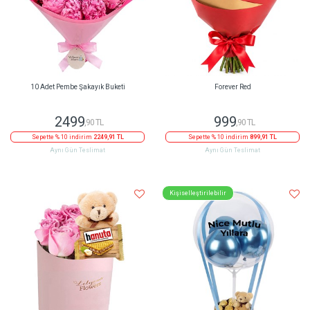
10 Adet Pembe Şakayık Buketi
Forever Red
2499
999
,90 TL
,90 TL
Sepette % 10 indirim
2249,91 TL
Sepette % 10 indirim
899,91 TL
Aynı Gün Teslimat
Aynı Gün Teslimat
Kişiselleştirilebilir