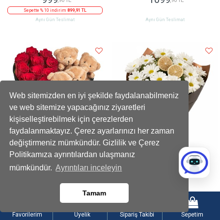
Sepette % 10 indirim
899,91 TL
Aynı Gün Teslimat
Aynı Gün Teslimat
Web sitemizden en iyi şekilde faydalanabilmeniz
ve web sitemize yapacağınız ziyaretleri
kişiselleştirebilmek için çerezlerden
faydalanmaktayız. Çerez ayarlarınızı her zaman
değiştirmeniz mümkündür. Gizlilik ve Çerez
Politikamıza ayrıntılardan ulaşmanız
Kadife Kalpli Ayıcıklı Kutuda Çikolatalı
Limon Dilimli Beyaz Papatya Buketi
mümkündür.
Ayrıntıları inceleyin
Kırmızı Gül
2199
899
,90 TL
,90 TL
Tamam
Sepette % 10 indirim
1979,91 TL
Sepette % 10 indirim
809,91 TL
Aynı Gün Teslimat
Aynı Gün Teslimat
Favorilerim
Üyelik
Sipariş Takibi
Sepetim