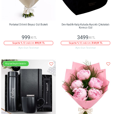
Portakal Dilimli Beyaz Gül Buketi
Dev Kadife Kalp Kutuda Ayıcıklı Çikolatalı
Kırmızı Gül
999
3499
,90 TL
,90 TL
Sepette % 10 indirim
899,91 TL
Sepette % 10 indirim
3149,91 TL
Aynı Gün Teslimat
Aynı Gün Teslimat
Kişiselleştirilebilir