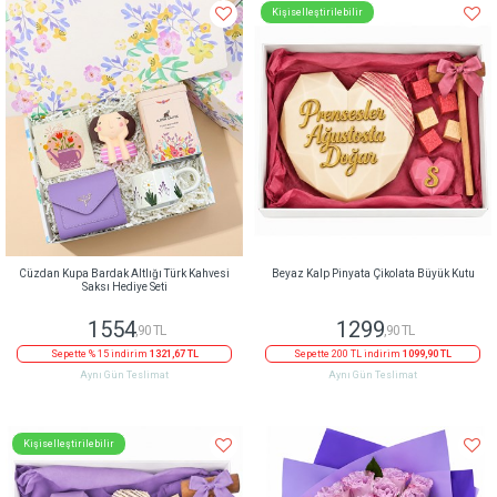
Kişiselleştirilebilir
Cüzdan Kupa Bardak Altlığı Türk Kahvesi
Beyaz Kalp Pinyata Çikolata Büyük Kutu
Saksı Hediye Seti
1554
1299
,90 TL
,90 TL
Sepette % 15 indirim
1321,67 TL
Sepette 200 TL indirim
1099,90 TL
Aynı Gün Teslimat
Aynı Gün Teslimat
Kişiselleştirilebilir