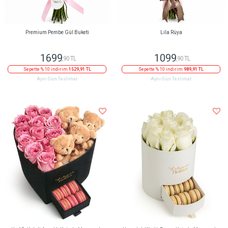
Premium Pembe Gül Buketi
Lila Rüya
1699
1099
,90 TL
,90 TL
Sepette % 10 indirim
1529,91 TL
Sepette % 10 indirim
989,91 TL
Aynı Gün Teslimat
Aynı Gün Teslimat