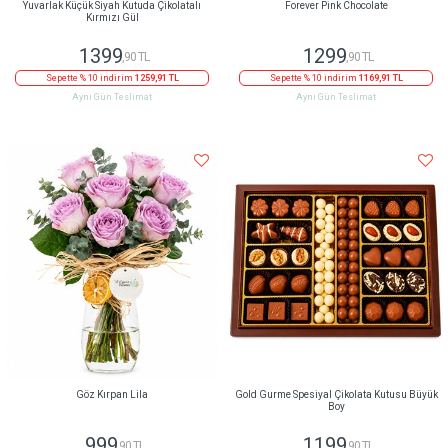
Yuvarlak Küçük Siyah Kutuda Çikolatalı
Forever Pink Chocolate
Kırmızı Gül
1399
1299
,90 TL
,90 TL
Sepette % 10 indirim
1259,91 TL
Sepette % 10 indirim
1169,91 TL
Aynı Gün Teslimat
Aynı Gün Teslimat
Göz Kırpan Lila
Gold Gurme Spesiyal Çikolata Kutusu Büyük
Boy
999
1199
,90 TL
,90 TL