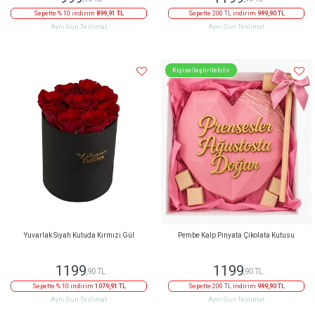
Sepette % 10 indirim
899,91 TL
Sepette 200 TL indirim
999,90 TL
Aynı Gün Teslimat
Aynı Gün Teslimat
Kişiselleştirilebilir
Yuvarlak Siyah Kutuda Kırmızı Gül
Pembe Kalp Pinyata Çikolata Kutusu
1199
1199
,90 TL
,90 TL
Sepette % 10 indirim
1079,91 TL
Sepette 200 TL indirim
999,90 TL
Aynı Gün Teslimat
Aynı Gün Teslimat