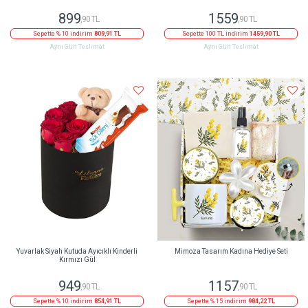
899
1559
,90 TL
,90 TL
Sepette % 10 indirim
809,91 TL
Sepette 100 TL indirim
1459,90 TL
Aynı Gün Teslimat
Aynı Gün Teslimat
Yuvarlak Siyah Kutuda Ayıcıklı Kinderli
Mimoza Tasarım Kadına Hediye Seti
Kırmızı Gül
949
1157
,90 TL
,90 TL
Sepette % 10 indirim
854,91 TL
Sepette % 15 indirim
984,22 TL