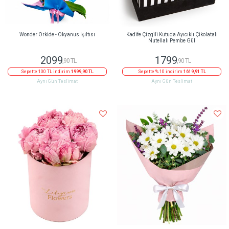
Wonder Orkide - Okyanus Işıltısı
Kadife Çizgili Kutuda Ayıcıklı Çikolatalı
Nutellalı Pembe Gül
2099
1799
,90 TL
,90 TL
Sepette 100 TL indirim
1999,90 TL
Sepette % 10 indirim
1619,91 TL
Aynı Gün Teslimat
Aynı Gün Teslimat