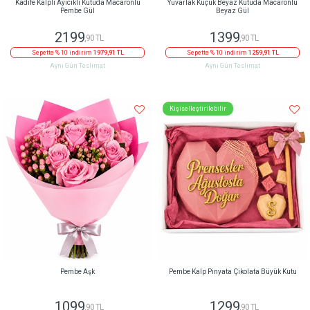
Kadife Kalpli Ayıcıklı Kutuda Macaronlu
Yuvarlak Küçük Beyaz Kutuda Macaronlu
Pembe Gül
Beyaz Gül
2199
1399
,90 TL
,90 TL
Sepette % 10 indirim
1979,91 TL
Sepette % 10 indirim
1259,91 TL
Aynı Gün Teslimat
Aynı Gün Teslimat
Kişiselleştirilebilir
Pembe Aşk
Pembe Kalp Pinyata Çikolata Büyük Kutu
1099
1299
,90 TL
,90 TL