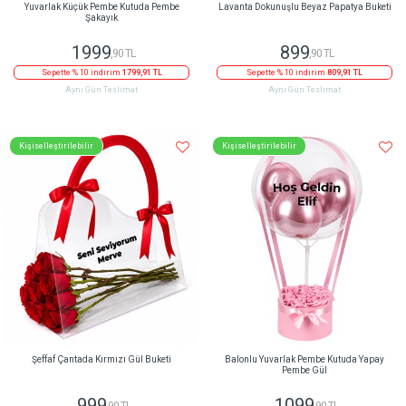
Yuvarlak Küçük Pembe Kutuda Pembe
Lavanta Dokunuşlu Beyaz Papatya Buketi
Şakayık
1999
899
,90 TL
,90 TL
Sepette % 10 indirim
1799,91 TL
Sepette % 10 indirim
809,91 TL
Aynı Gün Teslimat
Aynı Gün Teslimat
Kişiselleştirilebilir
Kişiselleştirilebilir
Şeffaf Çantada Kırmızı Gül Buketi
Balonlu Yuvarlak Pembe Kutuda Yapay
Pembe Gül
999
1099
,90 TL
,90 TL