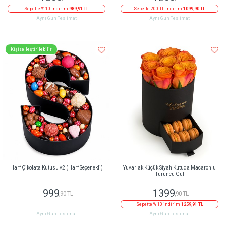
Sepette % 10 indirim
989,91 TL
Sepette 200 TL indirim
1099,90 TL
Aynı Gün Teslimat
Aynı Gün Teslimat
Kişiselleştirilebilir
Harf Çikolata Kutusu v2 (Harf Seçenekli)
Yuvarlak Küçük Siyah Kutuda Macaronlu
Turuncu Gül
999
1399
,90 TL
,90 TL
Sepette % 10 indirim
1259,91 TL
Aynı Gün Teslimat
Aynı Gün Teslimat