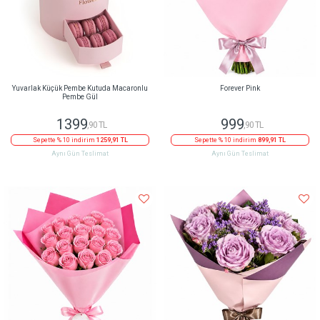
Yuvarlak Küçük Pembe Kutuda Macaronlu
Forever Pink
Pembe Gül
1399
999
,90 TL
,90 TL
Sepette % 10 indirim
1259,91 TL
Sepette % 10 indirim
899,91 TL
Aynı Gün Teslimat
Aynı Gün Teslimat