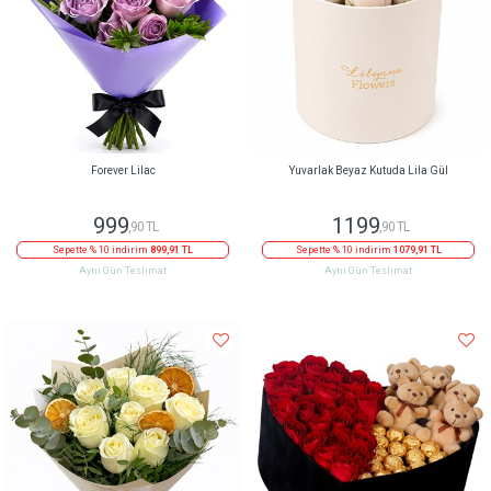
Forever Lilac
Yuvarlak Beyaz Kutuda Lila Gül
999
1199
,90 TL
,90 TL
Sepette % 10 indirim
899,91 TL
Sepette % 10 indirim
1079,91 TL
Aynı Gün Teslimat
Aynı Gün Teslimat