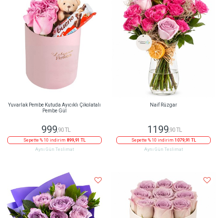
Yuvarlak Pembe Kutuda Ayıcıklı Çikolatalı
Naif Rüzgar
Pembe Gül
999
1199
,90 TL
,90 TL
Sepette % 10 indirim
899,91 TL
Sepette % 10 indirim
1079,91 TL
Aynı Gün Teslimat
Aynı Gün Teslimat