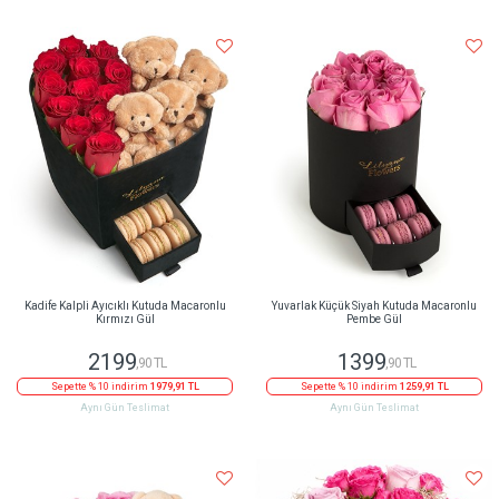
Kadife Kalpli Ayıcıklı Kutuda Macaronlu
Yuvarlak Küçük Siyah Kutuda Macaronlu
Kırmızı Gül
Pembe Gül
2199
1399
,90 TL
,90 TL
Sepette % 10 indirim
1979,91 TL
Sepette % 10 indirim
1259,91 TL
Aynı Gün Teslimat
Aynı Gün Teslimat