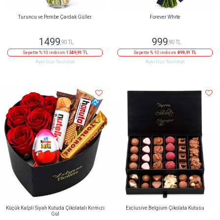
Turuncu ve Pembe Çardak Güller
Forever White
1499
999
,90 TL
,90 TL
Sepette % 10 indirim
1349,91 TL
Sepette % 10 indirim
899,91 TL
Aynı Gün Teslimat
Aynı Gün Teslimat
Küçük Kalpli Siyah Kutuda Çikolatalı Kırmızı
Exclusive Belgium Çikolata Kutusu
Gül