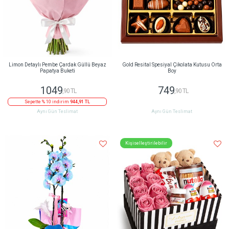
Limon Detaylı Pembe Çardak Güllü Beyaz
Gold Resital Spesiyal Çikolata Kutusu Orta
Papatya Buketi
Boy
1049
749
,90 TL
,90 TL
Sepette % 10 indirim
944,91 TL
Aynı Gün Teslimat
Aynı Gün Teslimat
Kişiselleştirilebilir