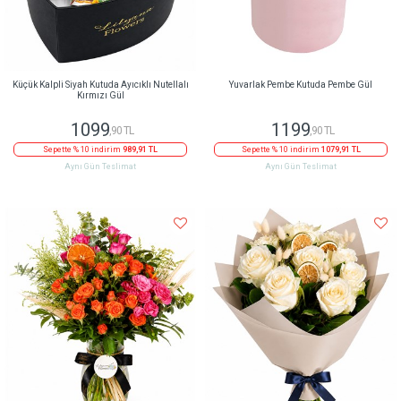
Küçük Kalpli Siyah Kutuda Ayıcıklı Nutellalı
Yuvarlak Pembe Kutuda Pembe Gül
Kırmızı Gül
1099
1199
,90 TL
,90 TL
Sepette % 10 indirim
989,91 TL
Sepette % 10 indirim
1079,91 TL
Aynı Gün Teslimat
Aynı Gün Teslimat