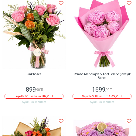
Pink Roses
Pembe Ambalajda 5 Adet Pembe Şakayık
Buketi
899
1699
,90 TL
,90 TL
Sepette % 10 indirim
809,91 TL
Sepette % 10 indirim
1529,91 TL
Aynı Gün Teslimat
Aynı Gün Teslimat