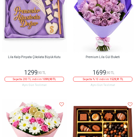
Lila Kalp Pinyata Çikolata Büyük Kutu
Premium Lila Gül Buketi
1299
1699
,90 TL
,90 TL
Sepette 200 TL indirim
1099,90 TL
Sepette % 10 indirim
1529,91 TL
Aynı Gün Teslimat
Aynı Gün Teslimat