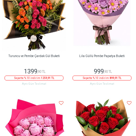
Turuncu ve Pembe Çardak Gül Buketi
Lila Güllü Pembe Papatya Buketi
1399
999
,90 TL
,90 TL
Sepette % 10 indirim
1259,91 TL
Sepette % 10 indirim
899,91 TL
Aynı Gün Teslimat
Aynı Gün Teslimat