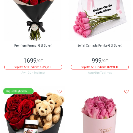
Premium Kırmızı Gül Buketi
Şeffaf Çantada Pembe Gül Buketi
1699
999
,90 TL
,90 TL
Sepette % 10 indirim
1529,91 TL
Sepette % 10 indirim
899,91 TL
Aynı Gün Teslimat
Aynı Gün Teslimat
Kişiselleştirilebilir