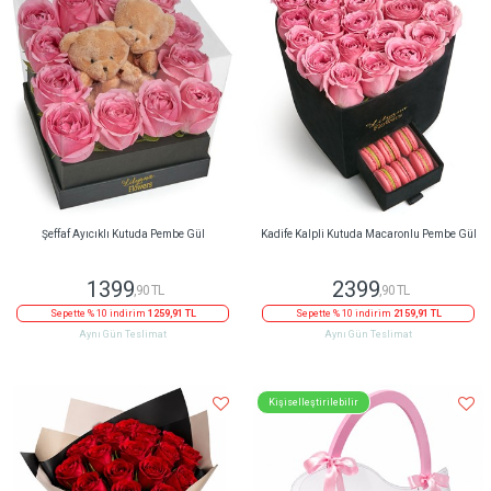
Şeffaf Ayıcıklı Kutuda Pembe Gül
Kadife Kalpli Kutuda Macaronlu Pembe Gül
1399
2399
,90 TL
,90 TL
Sepette % 10 indirim
1259,91 TL
Sepette % 10 indirim
2159,91 TL
Aynı Gün Teslimat
Aynı Gün Teslimat
Kişiselleştirilebilir