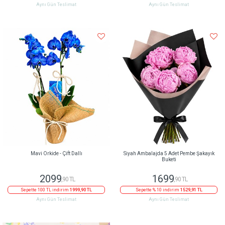
Aynı Gün Teslimat
Aynı Gün Teslimat
Mavi Orkide - Çift Dallı
Siyah Ambalajda 5 Adet Pembe Şakayık
Buketi
2099
1699
,90 TL
,90 TL
Sepette 100 TL indirim
1999,90 TL
Sepette % 10 indirim
1529,91 TL
Aynı Gün Teslimat
Aynı Gün Teslimat