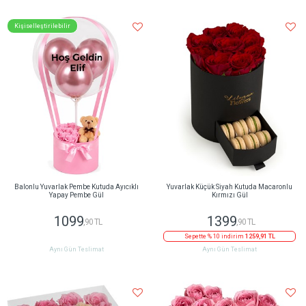
Kişiselleştirilebilir
Balonlu Yuvarlak Pembe Kutuda Ayıcıklı
Yuvarlak Küçük Siyah Kutuda Macaronlu
Yapay Pembe Gül
Kırmızı Gül
1099
1399
,90 TL
,90 TL
Sepette % 10 indirim
1259,91 TL
Aynı Gün Teslimat
Aynı Gün Teslimat