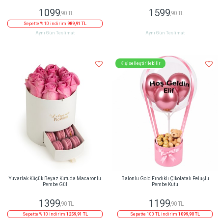
1099
1599
,90 TL
,90 TL
Sepette % 10 indirim
989,91 TL
Aynı Gün Teslimat
Aynı Gün Teslimat
Kişiselleştirilebilir
Yuvarlak Küçük Beyaz Kutuda Macaronlu
Balonlu Gold Fındıklı Çikolatalı Peluşlu
Pembe Gül
Pembe Kutu
1399
1199
,90 TL
,90 TL
Sepette % 10 indirim
1259,91 TL
Sepette 100 TL indirim
1099,90 TL