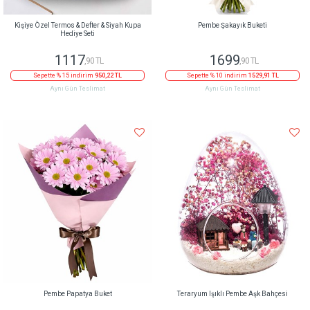
Kişiye Özel Termos & Defter & Siyah Kupa
Pembe Şakayık Buketi
Hediye Seti
1117
1699
,90 TL
,90 TL
Sepette % 15 indirim
950,22 TL
Sepette % 10 indirim
1529,91 TL
Aynı Gün Teslimat
Aynı Gün Teslimat
Pembe Papatya Buket
Teraryum Işıklı Pembe Aşk Bahçesi