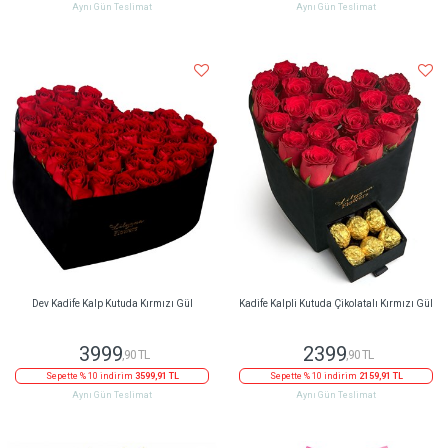
Aynı Gün Teslimat
Aynı Gün Teslimat
Dev Kadife Kalp Kutuda Kırmızı Gül
Kadife Kalpli Kutuda Çikolatalı Kırmızı Gül
3999
2399
,90 TL
,90 TL
Sepette % 10 indirim
3599,91 TL
Sepette % 10 indirim
2159,91 TL
Aynı Gün Teslimat
Aynı Gün Teslimat