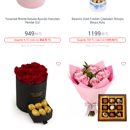
Yuvarlak Pembe Kutuda Ayıcıklı Hanutalı
Balonlu Gold Fındıklı Çikolatalı Peluşlu
Pembe Gül
Beyaz Kutu
949
1199
,90 TL
,90 TL
Sepette % 10 indirim
854,91 TL
Sepette 100 TL indirim
1099,90 TL
Aynı Gün Teslimat
Aynı Gün Teslimat