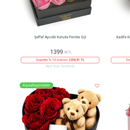
Şeffaf Ayıcıklı Kutuda Pembe Gül
Kadife K
1399
,90 TL
Sepette % 10 indirim
1259,91 TL
Se
Aynı Gün Teslimat
Kişiselleştirilebilir