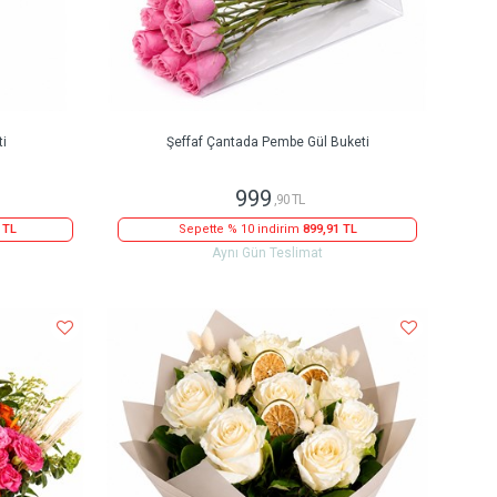
ti
Şeffaf Çantada Pembe Gül Buketi
999
,90 TL
 TL
Sepette % 10 indirim
899,91 TL
Aynı Gün Teslimat