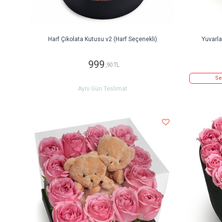
Harf Çikolata Kutusu v2 (Harf Seçenekli)
Yuvarl
999
,90 TL
Se
Aynı Gün Teslimat