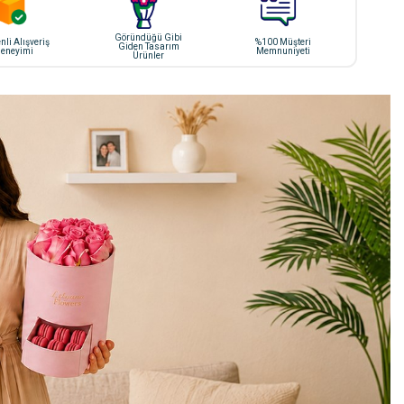
Göründüğü Gibi
li Alışveriş
%100 Müşteri
Giden Tasarım
eneyimi
Memnuniyeti
Ürünler