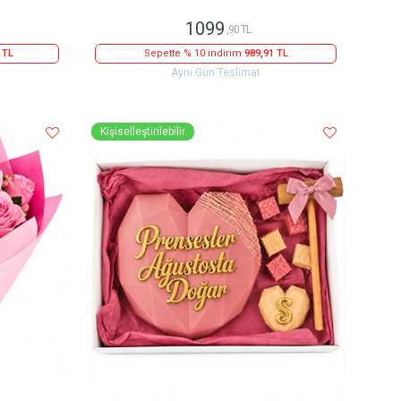
1099
,90 TL
 TL
Sepette % 10 indirim
989,91 TL
Aynı Gün Teslimat
Kişiselleştirilebilir