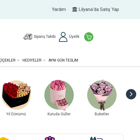
Yardım
Lilyana'da Satış Yap
Sipariş Takibi
Üyelik
ÇIÇEKLER
HEDIYELER
AYNI GÜN TESLİM
Yıl Dönümü
Kutuda Güller
Buketler
Gurme