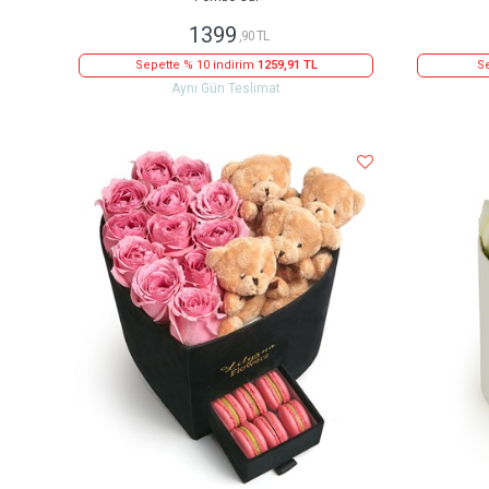
1399
,90 TL
Sepette % 10 indirim
1259,91 TL
Se
Aynı Gün Teslimat