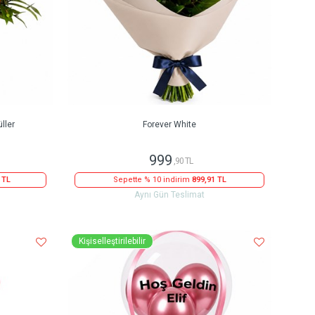
ller
Forever White
999
,90 TL
 TL
Sepette % 10 indirim
899,91 TL
Aynı Gün Teslimat
Kişiselleştirilebilir