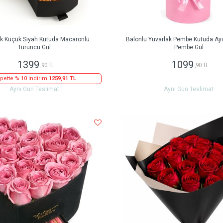
ak Küçük Siyah Kutuda Macaronlu
Balonlu Yuvarlak Pembe Kutuda Ayıc
Turuncu Gül
Pembe Gül
1399
1099
,90 TL
,90 TL
pette % 10 indirim
1259,91 TL
Aynı Gün Teslimat
Aynı Gün Teslimat