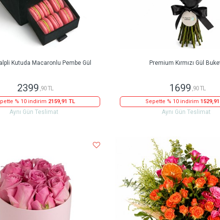
alpli Kutuda Macaronlu Pembe Gül
Premium Kırmızı Gül Buke
2399
1699
,90 TL
,90 TL
pette % 10 indirim
2159,91 TL
Sepette % 10 indirim
1529,91
Aynı Gün Teslimat
Aynı Gün Teslimat