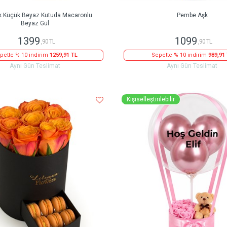
k Küçük Beyaz Kutuda Macaronlu
Pembe Aşk
Beyaz Gül
1399
1099
,90 TL
,90 TL
pette % 10 indirim
1259,91 TL
Sepette % 10 indirim
989,91
Aynı Gün Teslimat
Aynı Gün Teslimat
Kişiselleştirilebilir