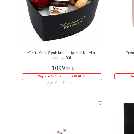
Küçük Kalpli Siyah Kutuda Ayıcıklı Nutellalı
Yuva
Kırmızı Gül
1099
,90 TL
Sepette % 10 indirim
989,91 TL
Se
Aynı Gün Teslimat