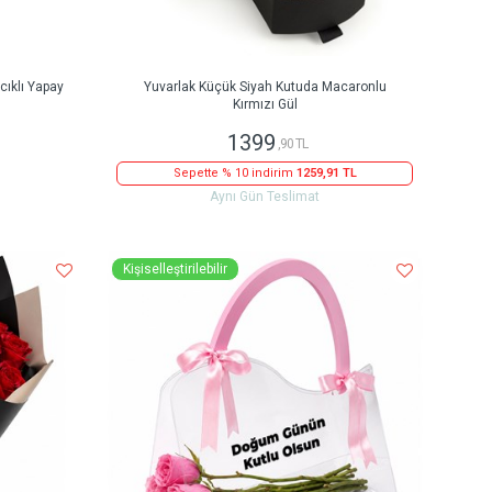
ıklı Yapay
Yuvarlak Küçük Siyah Kutuda Macaronlu
Kırmızı Gül
1399
,90 TL
Sepette % 10 indirim
1259,91 TL
Aynı Gün Teslimat
Kişiselleştirilebilir