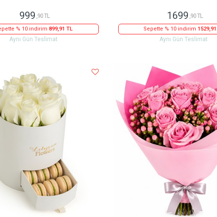
999
1699
,90 TL
,90 TL
pette % 10 indirim
899,91 TL
Sepette % 10 indirim
1529,91
Aynı Gün Teslimat
Aynı Gün Teslimat