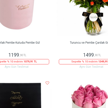
rlak Pembe Kutuda Pembe Gül
Turuncu ve Pembe Çardak Gü
1199
1499
,90 TL
,90 TL
pette % 10 indirim
1079,91 TL
Sepette % 10 indirim
1349,91
Aynı Gün Teslimat
Aynı Gün Teslimat