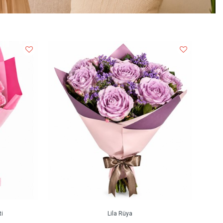
i
Lila Rüya