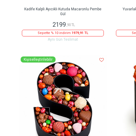
Kadife Kalpli Ayıcıklı Kutuda Macaronlu Pembe
Yuvarla
Gül
2199
,90 TL
Sepette % 10 indirim
1979,91 TL
Se
Aynı Gün Teslimat
Kişiselleştirilebilir