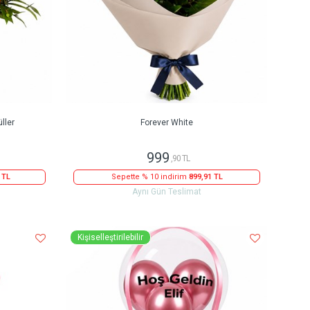
ller
Forever White
999
,90 TL
 TL
Sepette % 10 indirim
899,91 TL
Aynı Gün Teslimat
Kişiselleştirilebilir