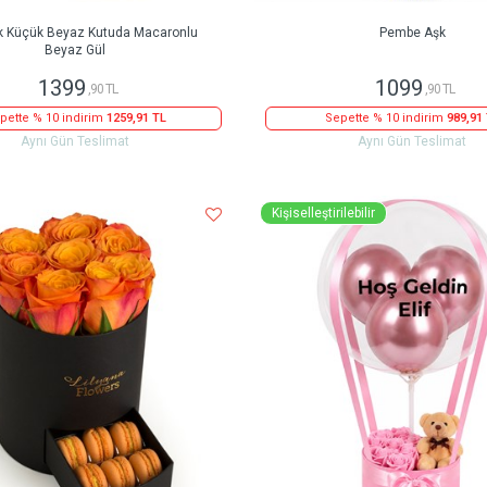
k Küçük Beyaz Kutuda Macaronlu
Pembe Aşk
Beyaz Gül
1399
1099
,90 TL
,90 TL
pette % 10 indirim
1259,91 TL
Sepette % 10 indirim
989,91
Aynı Gün Teslimat
Aynı Gün Teslimat
Kişiselleştirilebilir