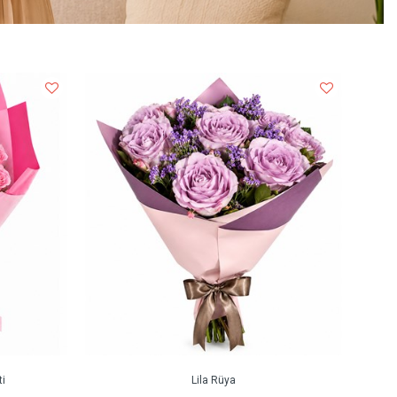
i
Lila Rüya