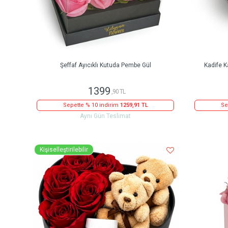
Şeffaf Ayıcıklı Kutuda Pembe Gül
Kadife K
1399
,90 TL
Sepette % 10 indirim
1259,91 TL
Se
Aynı Gün Teslimat
Kişiselleştirilebilir