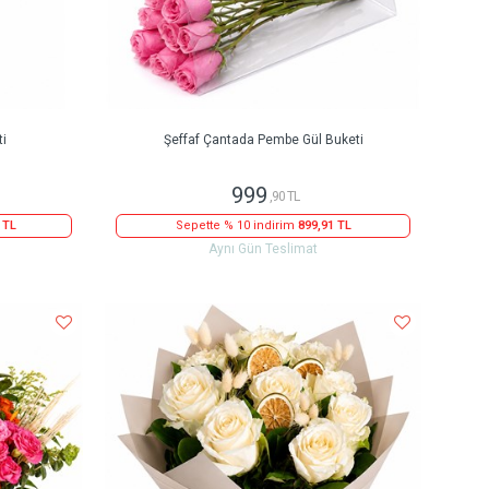
ti
Şeffaf Çantada Pembe Gül Buketi
999
,90 TL
 TL
Sepette % 10 indirim
899,91 TL
Aynı Gün Teslimat