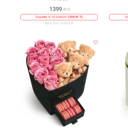
1399
,90 TL
Sepette % 10 indirim
1259,91 TL
Se
Aynı Gün Teslimat