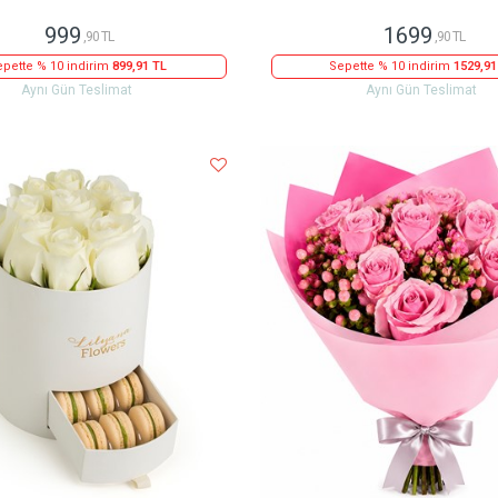
999
1699
,90 TL
,90 TL
pette % 10 indirim
899,91 TL
Sepette % 10 indirim
1529,91
Aynı Gün Teslimat
Aynı Gün Teslimat