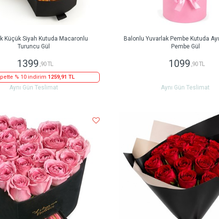
ak Küçük Siyah Kutuda Macaronlu
Balonlu Yuvarlak Pembe Kutuda Ayıc
Turuncu Gül
Pembe Gül
1399
1099
,90 TL
,90 TL
pette % 10 indirim
1259,91 TL
Aynı Gün Teslimat
Aynı Gün Teslimat