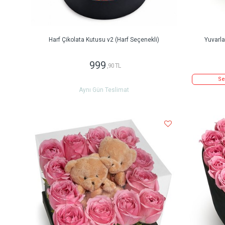
Harf Çikolata Kutusu v2 (Harf Seçenekli)
Yuvarl
999
,90 TL
Se
Aynı Gün Teslimat