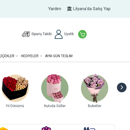
Yardım
Lilyana'da Satış Yap
Sipariş Takibi
Üyelik
ÇIÇEKLER
HEDIYELER
AYNI GÜN TESLİM
Yıl Dönümü
Kutuda Güller
Buketler
Gurme