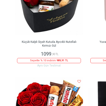
Küçük Kalpli Siyah Kutuda Ayıcıklı Nutellalı
Yuva
Kırmızı Gül
1099
,90 TL
Sepette % 10 indirim
989,91 TL
Se
Aynı Gün Teslimat