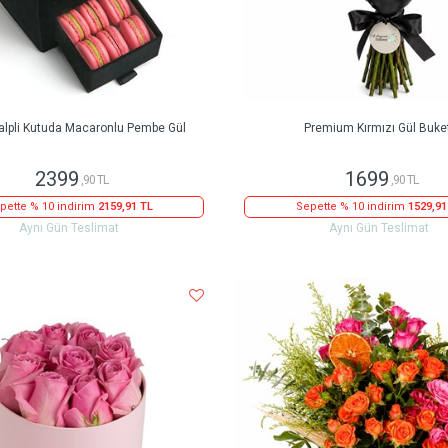
alpli Kutuda Macaronlu Pembe Gül
Premium Kırmızı Gül Buke
2399
1699
,90 TL
,90 TL
pette % 10 indirim
2159,91 TL
Sepette % 10 indirim
1529,91
Aynı Gün Teslimat
Aynı Gün Teslimat