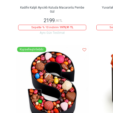
Kadife Kalpli Ayıcıklı Kutuda Macaronlu Pembe
Yuvarla
Gül
2199
,90 TL
Sepette % 10 indirim
1979,91 TL
Se
Aynı Gün Teslimat
Kişiselleştirilebilir