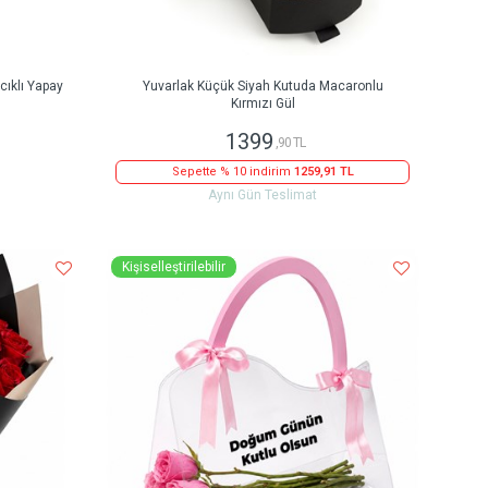
ıklı Yapay
Yuvarlak Küçük Siyah Kutuda Macaronlu
Kırmızı Gül
1399
,90 TL
Sepette % 10 indirim
1259,91 TL
Aynı Gün Teslimat
Kişiselleştirilebilir