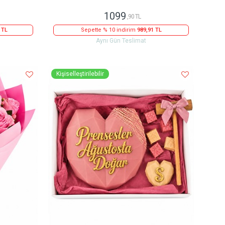
1099
,90 TL
 TL
Sepette % 10 indirim
989,91 TL
Aynı Gün Teslimat
Kişiselleştirilebilir