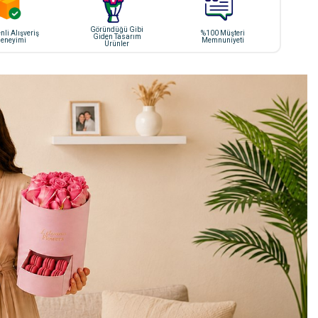
Göründüğü Gibi
li Alışveriş
%100 Müşteri
Giden Tasarım
eneyimi
Memnuniyeti
Ürünler