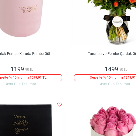
rlak Pembe Kutuda Pembe Gül
Turuncu ve Pembe Çardak Gü
1199
1499
,90 TL
,90 TL
pette % 10 indirim
1079,91 TL
Sepette % 10 indirim
1349,91
Aynı Gün Teslimat
Aynı Gün Teslimat