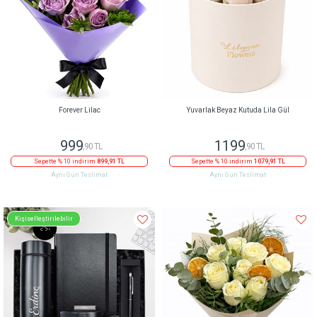
Forever Lilac
Yuvarlak Beyaz Kutuda Lila Gül
999
1199
,90 TL
,90 TL
Sepette % 10 indirim
899,91 TL
Sepette % 10 indirim
1079,91 TL
Aynı Gün Teslimat
Aynı Gün Teslimat
Kişiselleştirilebilir