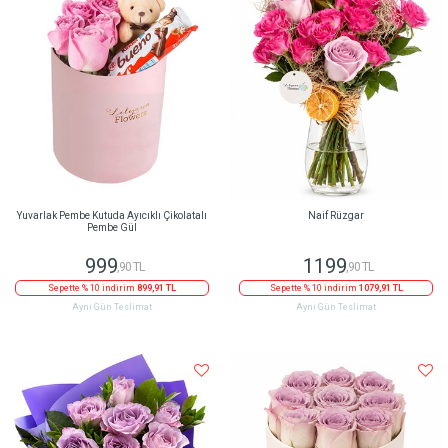
Yuvarlak Pembe Kutuda Ayıcıklı Çikolatalı
Naif Rüzgar
Pembe Gül
999
1199
,90 TL
,90 TL
Sepette % 10 indirim
899,91 TL
Sepette % 10 indirim
1079,91 TL
Aynı Gün Teslimat
Aynı Gün Teslimat