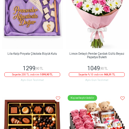
Lila Kalp Pinyata Çikolata Büyük Kutu
Limon Detaylı Pembe Çardak Güllü Beyaz
Papatya Buketi
1299
1049
,90 TL
,90 TL
Sepette 200 TL indirim
1099,90 TL
Sepette % 10 indirim
944,91 TL
Aynı Gün Teslimat
Aynı Gün Teslimat
Kişiselleştirilebilir