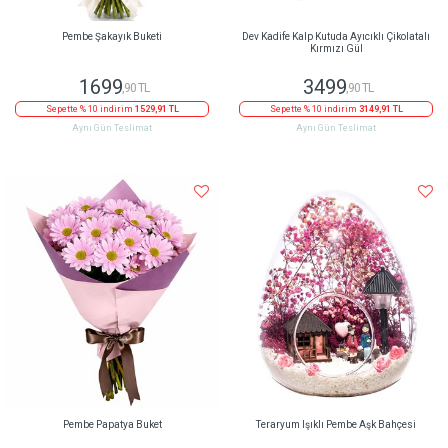
Pembe Şakayık Buketi
Dev Kadife Kalp Kutuda Ayıcıklı Çikolatalı
Kırmızı Gül
1699
3499
,90 TL
,90 TL
Sepette % 10 indirim
1529,91 TL
Sepette % 10 indirim
3149,91 TL
Aynı Gün Teslimat
Aynı Gün Teslimat
Pembe Papatya Buket
Teraryum Işıklı Pembe Aşk Bahçesi