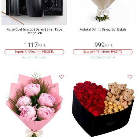
Kişiye Özel Termos & Defter & Siyah Kupa
Portakal Dilimli Beyaz Gül Buketi
Hediye Seti
1117
999
,90 TL
,90 TL
Sepette % 15 indirim
950,22 TL
Sepette % 10 indirim
899,91 TL
Aynı Gün Teslimat
Aynı Gün Teslimat