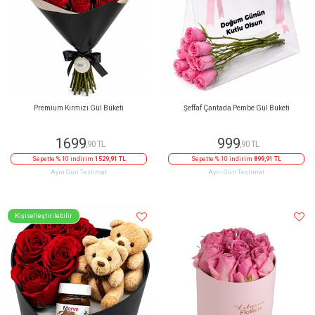
Premium Kırmızı Gül Buketi
Şeffaf Çantada Pembe Gül Buketi
1699
999
,90 TL
,90 TL
Sepette % 10 indirim
1529,91 TL
Sepette % 10 indirim
899,91 TL
Aynı Gün Teslimat
Aynı Gün Teslimat
Kişiselleştirilebilir