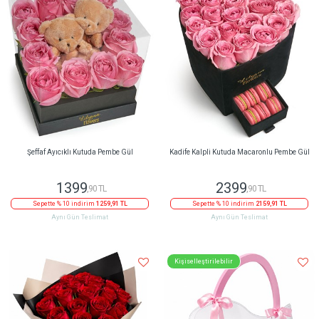
Şeffaf Ayıcıklı Kutuda Pembe Gül
Kadife Kalpli Kutuda Macaronlu Pembe Gül
1399
2399
,90 TL
,90 TL
Sepette % 10 indirim
1259,91 TL
Sepette % 10 indirim
2159,91 TL
Aynı Gün Teslimat
Aynı Gün Teslimat
Kişiselleştirilebilir