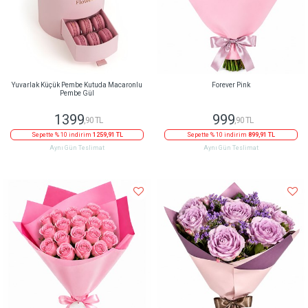
Yuvarlak Küçük Pembe Kutuda Macaronlu
Forever Pink
Pembe Gül
1399
999
,90 TL
,90 TL
Sepette % 10 indirim
1259,91 TL
Sepette % 10 indirim
899,91 TL
Aynı Gün Teslimat
Aynı Gün Teslimat