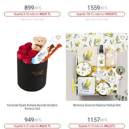
899
1559
,90 TL
,90 TL
Sepette % 10 indirim
809,91 TL
Sepette 100 TL indirim
1459,90 TL
Aynı Gün Teslimat
Aynı Gün Teslimat
Yuvarlak Siyah Kutuda Ayıcıklı Kinderli
Mimoza Tasarım Kadına Hediye Seti
Kırmızı Gül
949
1157
,90 TL
,90 TL
Sepette % 10 indirim
854,91 TL
Sepette % 15 indirim
984,22 TL