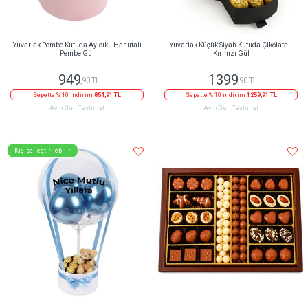
Yuvarlak Pembe Kutuda Ayıcıklı Hanutalı
Yuvarlak Küçük Siyah Kutuda Çikolatalı
Pembe Gül
Kırmızı Gül
949
1399
,90 TL
,90 TL
Sepette % 10 indirim
854,91 TL
Sepette % 10 indirim
1259,91 TL
Aynı Gün Teslimat
Aynı Gün Teslimat
Kişiselleştirilebilir