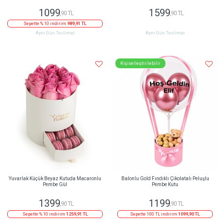
1099
1599
,90 TL
,90 TL
Sepette % 10 indirim
989,91 TL
Aynı Gün Teslimat
Aynı Gün Teslimat
Kişiselleştirilebilir
Yuvarlak Küçük Beyaz Kutuda Macaronlu
Balonlu Gold Fındıklı Çikolatalı Peluşlu
Pembe Gül
Pembe Kutu
1399
1199
,90 TL
,90 TL
Sepette % 10 indirim
1259,91 TL
Sepette 100 TL indirim
1099,90 TL