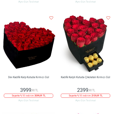
Aynı Gün Teslimat
Aynı Gün Teslimat
Dev Kadife Kalp Kutuda Kırmızı Gül
Kadife Kalpli Kutuda Çikolatalı Kırmızı Gül
3999
2399
,90 TL
,90 TL
Sepette % 10 indirim
3599,91 TL
Sepette % 10 indirim
2159,91 TL
Aynı Gün Teslimat
Aynı Gün Teslimat