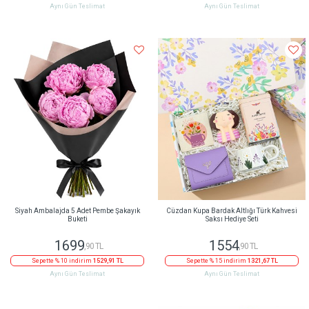
Aynı Gün Teslimat
Aynı Gün Teslimat
Siyah Ambalajda 5 Adet Pembe Şakayık
Cüzdan Kupa Bardak Altlığı Türk Kahvesi
Buketi
Saksı Hediye Seti
1699
1554
,90 TL
,90 TL
Sepette % 10 indirim
1529,91 TL
Sepette % 15 indirim
1321,67 TL
Aynı Gün Teslimat
Aynı Gün Teslimat