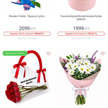
Wonder Orkide - Okyanus Işıltısı
Yuvarlak Küçük Pembe Kutuda Pembe
Şakayık
2099
1999
,90 TL
,90 TL
Sepette 100 TL indirim
1999,90 TL
Sepette % 10 indirim
1799,91 TL
Aynı Gün Teslimat
Aynı Gün Teslimat
Kişiselleştirilebilir