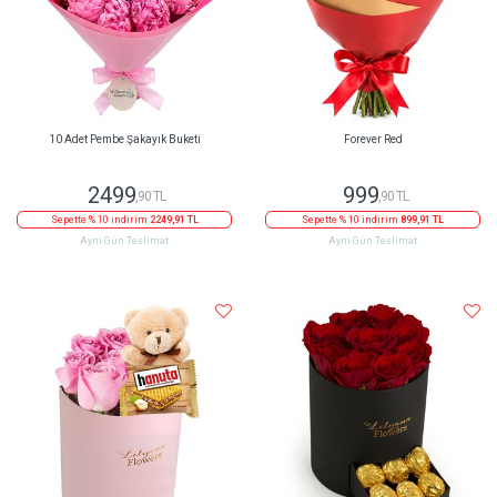
10 Adet Pembe Şakayık Buketi
Forever Red
2499
999
,90 TL
,90 TL
Sepette % 10 indirim
2249,91 TL
Sepette % 10 indirim
899,91 TL
Aynı Gün Teslimat
Aynı Gün Teslimat