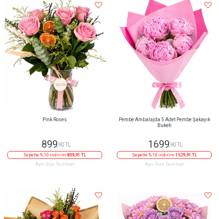
Pink Roses
Pembe Ambalajda 5 Adet Pembe Şakayık
Buketi
899
1699
,90 TL
,90 TL
Sepette % 10 indirim
809,91 TL
Sepette % 10 indirim
1529,91 TL
Aynı Gün Teslimat
Aynı Gün Teslimat