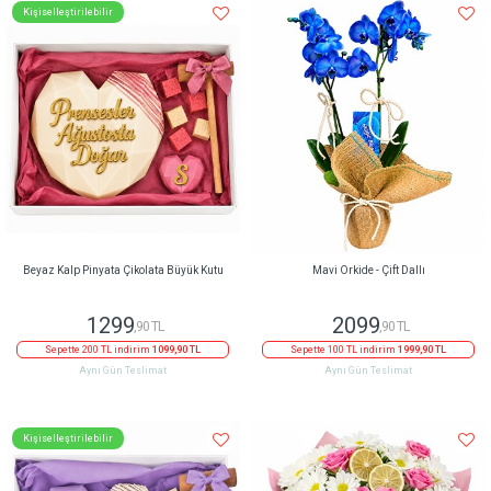
Kişiselleştirilebilir
Beyaz Kalp Pinyata Çikolata Büyük Kutu
Mavi Orkide - Çift Dallı
1299
2099
,90 TL
,90 TL
Sepette 200 TL indirim
1099,90 TL
Sepette 100 TL indirim
1999,90 TL
Aynı Gün Teslimat
Aynı Gün Teslimat
Kişiselleştirilebilir