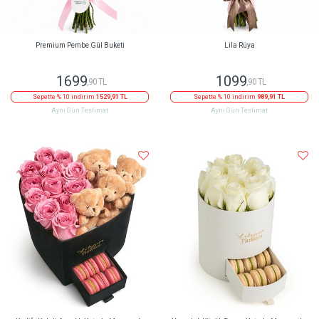
Premium Pembe Gül Buketi
Lila Rüya
1699
1099
,90 TL
,90 TL
Sepette % 10 indirim
1529,91 TL
Sepette % 10 indirim
989,91 TL
Aynı Gün Teslimat
Aynı Gün Teslimat