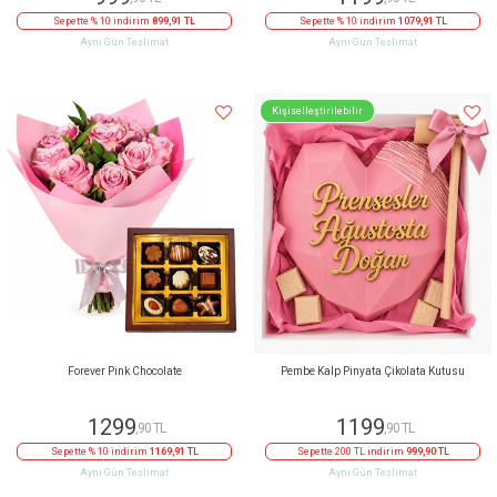
Sepette % 10 indirim
899,91 TL
Sepette % 10 indirim
1079,91 TL
Aynı Gün Teslimat
Aynı Gün Teslimat
Kişiselleştirilebilir
Forever Pink Chocolate
Pembe Kalp Pinyata Çikolata Kutusu
1299
1199
,90 TL
,90 TL
Sepette % 10 indirim
1169,91 TL
Sepette 200 TL indirim
999,90 TL
Aynı Gün Teslimat
Aynı Gün Teslimat