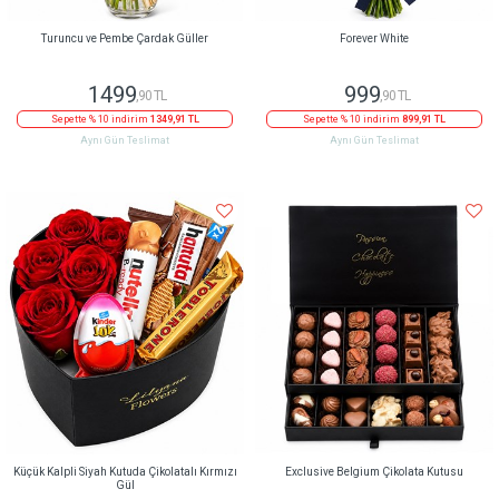
Turuncu ve Pembe Çardak Güller
Forever White
1499
999
,90 TL
,90 TL
Sepette % 10 indirim
1349,91 TL
Sepette % 10 indirim
899,91 TL
Aynı Gün Teslimat
Aynı Gün Teslimat
Küçük Kalpli Siyah Kutuda Çikolatalı Kırmızı
Exclusive Belgium Çikolata Kutusu
Gül