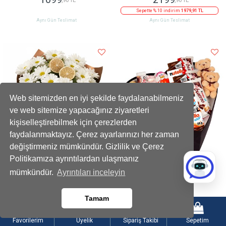
Sepette % 10 indirim
1979,91 TL
Aynı Gün Teslimat
Aynı Gün Teslimat
Web sitemizden en iyi şekilde faydalanabilmeniz
ve web sitemize yapacağınız ziyaretleri
kişiselleştirebilmek için çerezlerden
faydalanmaktayız. Çerez ayarlarınızı her zaman
değiştirmeniz mümkündür. Gizlilik ve Çerez
Politikamıza ayrıntılardan ulaşmanız
Limon Dilimli Beyaz Papatya Buketi
Dev Kalp Kutuda Mini Ayıcıklı Gourmet
mümkündür.
Ayrıntıları inceleyin
899
1999
,90 TL
,90 TL
Tamam
Sepette % 10 indirim
809,91 TL
Aynı Gün Teslimat
Aynı Gün Teslimat
Favorilerim
Üyelik
Sipariş Takibi
Sepetim