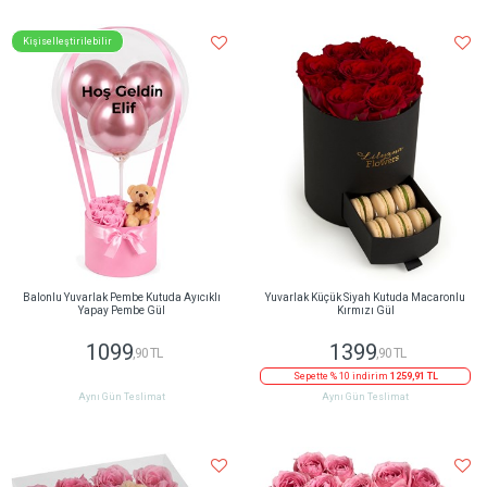
Kişiselleştirilebilir
Balonlu Yuvarlak Pembe Kutuda Ayıcıklı
Yuvarlak Küçük Siyah Kutuda Macaronlu
Yapay Pembe Gül
Kırmızı Gül
1099
1399
,90 TL
,90 TL
Sepette % 10 indirim
1259,91 TL
Aynı Gün Teslimat
Aynı Gün Teslimat