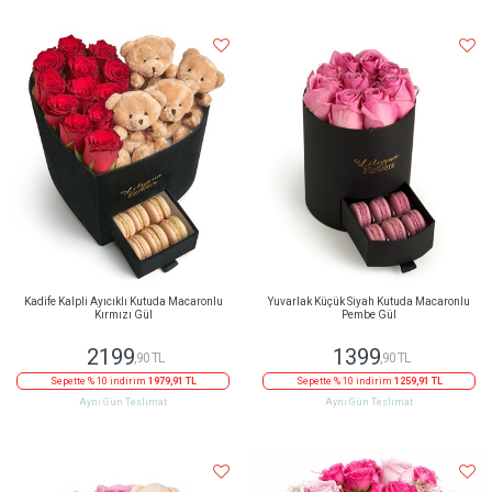
Kadife Kalpli Ayıcıklı Kutuda Macaronlu
Yuvarlak Küçük Siyah Kutuda Macaronlu
Kırmızı Gül
Pembe Gül
2199
1399
,90 TL
,90 TL
Sepette % 10 indirim
1979,91 TL
Sepette % 10 indirim
1259,91 TL
Aynı Gün Teslimat
Aynı Gün Teslimat