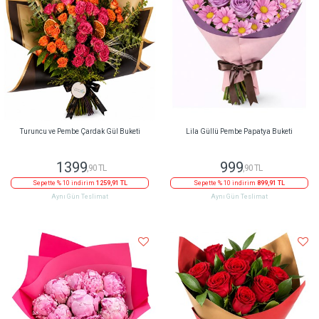
Turuncu ve Pembe Çardak Gül Buketi
Lila Güllü Pembe Papatya Buketi
1399
999
,90 TL
,90 TL
Sepette % 10 indirim
1259,91 TL
Sepette % 10 indirim
899,91 TL
Aynı Gün Teslimat
Aynı Gün Teslimat