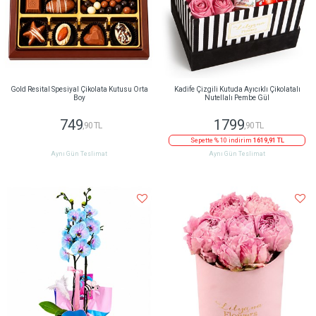
Gold Resital Spesiyal Çikolata Kutusu Orta
Kadife Çizgili Kutuda Ayıcıklı Çikolatalı
Boy
Nutellalı Pembe Gül
749
1799
,90 TL
,90 TL
Sepette % 10 indirim
1619,91 TL
Aynı Gün Teslimat
Aynı Gün Teslimat