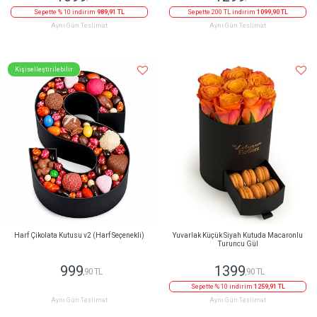
Sepette % 10 indirim
989,91 TL
Sepette 200 TL indirim
1099,90 TL
Aynı Gün Teslimat
Aynı Gün Teslimat
Kişiselleştirilebilir
Harf Çikolata Kutusu v2 (Harf Seçenekli)
Yuvarlak Küçük Siyah Kutuda Macaronlu
Turuncu Gül
999
1399
,90 TL
,90 TL
Sepette % 10 indirim
1259,91 TL
Aynı Gün Teslimat
Aynı Gün Teslimat