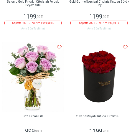
Balonlu Gold Fındıklı Çikolatalı Peluşlu
Gold Gurme Spesiyal Çikolata Kutusu Büyük
Beyaz Kutu
Boy
1199
1199
,90 TL
,90 TL
Sepette 100 TL indirim
1099,90 TL
Sepette 200 TL indirim
999,90 TL
Aynı Gün Teslimat
Aynı Gün Teslimat
Göz Kırpan Lila
Yuvarlak Siyah Kutuda Kırmızı Gül
999
1199
,90 TL
,90 TL