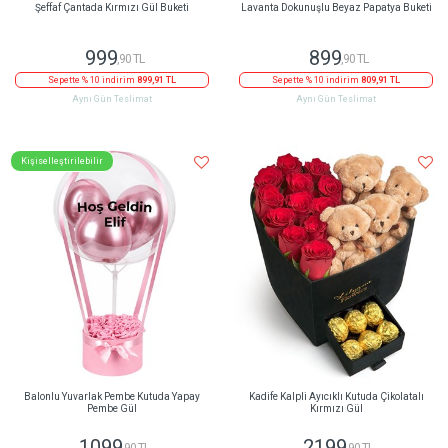
Şeffaf Çantada Kırmızı Gül Buketi
Lavanta Dokunuşlu Beyaz Papatya Buketi
999
899
,90 TL
,90 TL
Sepette % 10 indirim
899,91 TL
Sepette % 10 indirim
809,91 TL
Aynı Gün Teslimat
Aynı Gün Teslimat
Kişiselleştirilebilir
Balonlu Yuvarlak Pembe Kutuda Yapay
Kadife Kalpli Ayıcıklı Kutuda Çikolatalı
Pembe Gül
Kırmızı Gül
1099
2199
,90 TL
,90 TL