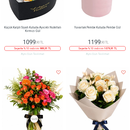
Küçük Kalpli Siyah Kutuda Ayıcıklı Nutellalı
Yuvarlak Pembe Kutuda Pembe Gül
Kırmızı Gül
1099
1199
,90 TL
,90 TL
Sepette % 10 indirim
989,91 TL
Sepette % 10 indirim
1079,91 TL
Aynı Gün Teslimat
Aynı Gün Teslimat