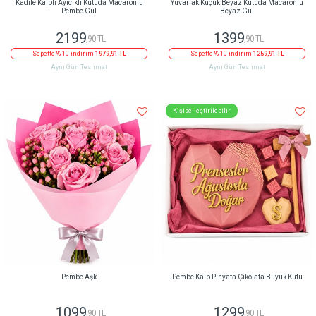
Kadife Kalpli Ayıcıklı Kutuda Macaronlu
Yuvarlak Küçük Beyaz Kutuda Macaronlu
Pembe Gül
Beyaz Gül
2199
1399
,90 TL
,90 TL
Sepette % 10 indirim
1979,91 TL
Sepette % 10 indirim
1259,91 TL
Aynı Gün Teslimat
Aynı Gün Teslimat
Kişiselleştirilebilir
Pembe Aşk
Pembe Kalp Pinyata Çikolata Büyük Kutu
1099
1299
,90 TL
,90 TL