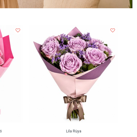
i
Lila Rüya