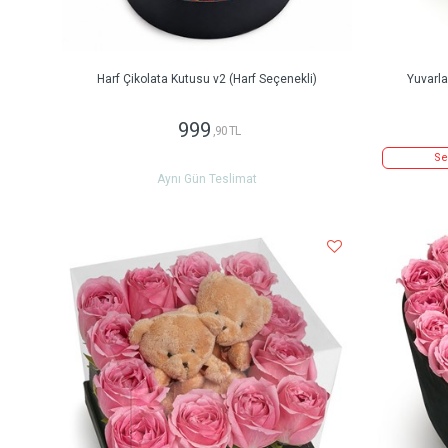
Harf Çikolata Kutusu v2 (Harf Seçenekli)
Yuvarl
999
,90 TL
Se
Aynı Gün Teslimat