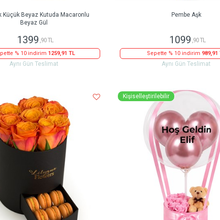
k Küçük Beyaz Kutuda Macaronlu
Pembe Aşk
Beyaz Gül
1399
1099
,90 TL
,90 TL
pette % 10 indirim
1259,91 TL
Sepette % 10 indirim
989,91
Aynı Gün Teslimat
Aynı Gün Teslimat
Kişiselleştirilebilir