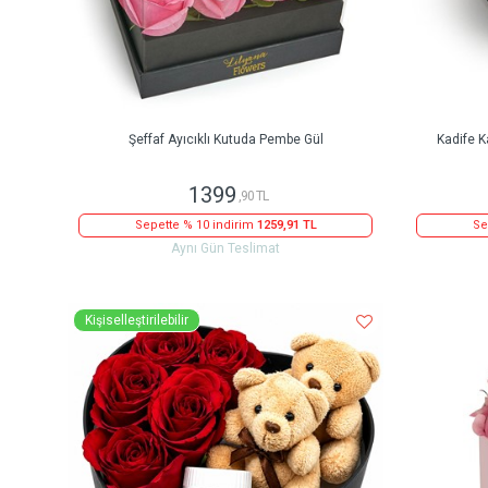
Şeffaf Ayıcıklı Kutuda Pembe Gül
Kadife K
1399
,90 TL
Sepette % 10 indirim
1259,91 TL
Se
Aynı Gün Teslimat
Kişiselleştirilebilir