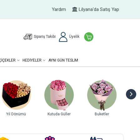
Yardım
Lilyana'da Satış Yap
Sipariş Takibi
Üyelik
ÇIÇEKLER
HEDIYELER
AYNI GÜN TESLİM
Yıl Dönümü
Kutuda Güller
Buketler
Gurme