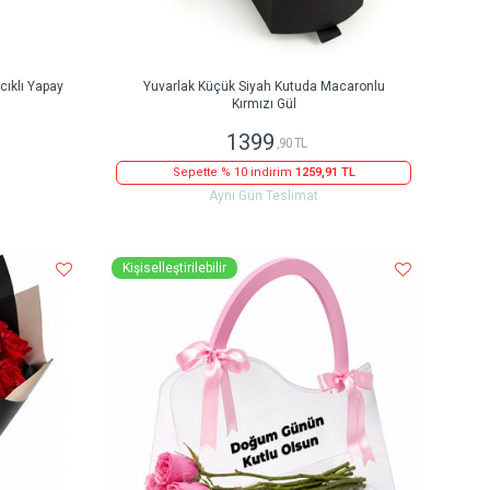
ıklı Yapay
Yuvarlak Küçük Siyah Kutuda Macaronlu
Kırmızı Gül
1399
,90 TL
Sepette % 10 indirim
1259,91 TL
Aynı Gün Teslimat
Kişiselleştirilebilir