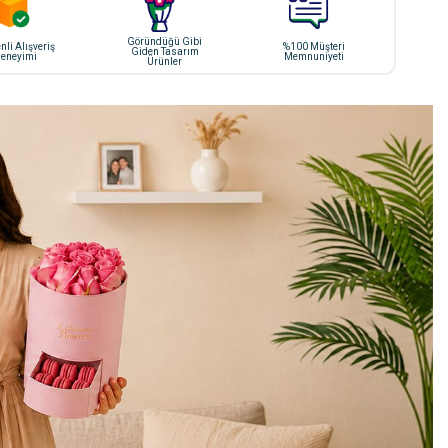
Göründüğü Gibi
li Alışveriş
%100 Müşteri
Giden Tasarım
eneyimi
Memnuniyeti
Ürünler