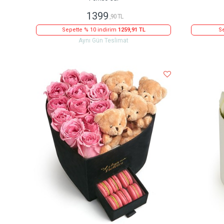
1399
,90 TL
Sepette % 10 indirim
1259,91 TL
Se
Aynı Gün Teslimat