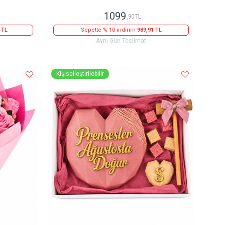
1099
,90 TL
 TL
Sepette % 10 indirim
989,91 TL
Aynı Gün Teslimat
Kişiselleştirilebilir