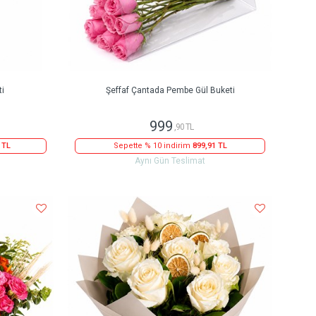
ti
Şeffaf Çantada Pembe Gül Buketi
999
,90 TL
 TL
Sepette % 10 indirim
899,91 TL
Aynı Gün Teslimat