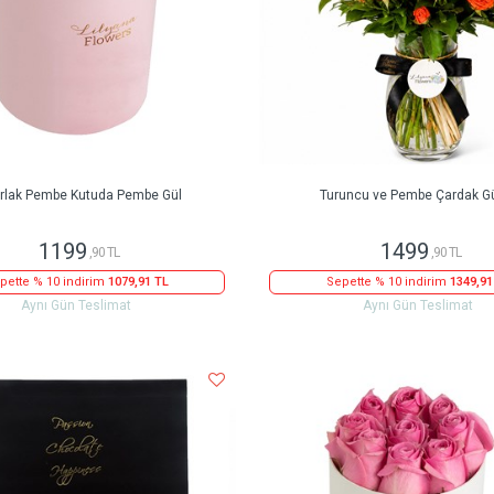
rlak Pembe Kutuda Pembe Gül
Turuncu ve Pembe Çardak Gü
1199
1499
,90 TL
,90 TL
pette % 10 indirim
1079,91 TL
Sepette % 10 indirim
1349,91
Aynı Gün Teslimat
Aynı Gün Teslimat