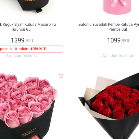
ak Küçük Siyah Kutuda Macaronlu
Balonlu Yuvarlak Pembe Kutuda Ayıc
Turuncu Gül
Pembe Gül
1399
1099
,90 TL
,90 TL
pette % 10 indirim
1259,91 TL
Aynı Gün Teslimat
Aynı Gün Teslimat