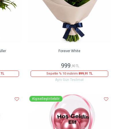
ller
Forever White
999
,90 TL
 TL
Sepette % 10 indirim
899,91 TL
Aynı Gün Teslimat
Kişiselleştirilebilir