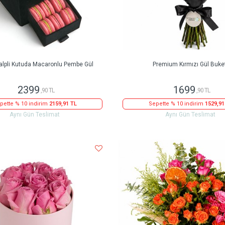
alpli Kutuda Macaronlu Pembe Gül
Premium Kırmızı Gül Buke
2399
1699
,90 TL
,90 TL
pette % 10 indirim
2159,91 TL
Sepette % 10 indirim
1529,91
Aynı Gün Teslimat
Aynı Gün Teslimat