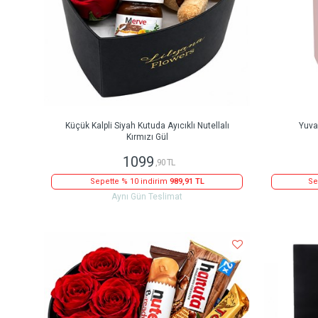
Küçük Kalpli Siyah Kutuda Ayıcıklı Nutellalı
Yuva
Kırmızı Gül
1099
,90 TL
Sepette % 10 indirim
989,91 TL
Se
Aynı Gün Teslimat