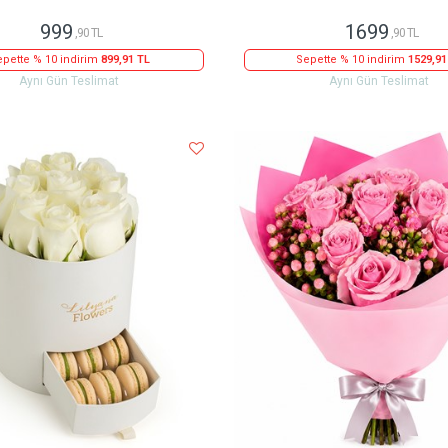
999
1699
,90 TL
,90 TL
pette % 10 indirim
899,91 TL
Sepette % 10 indirim
1529,91
Aynı Gün Teslimat
Aynı Gün Teslimat