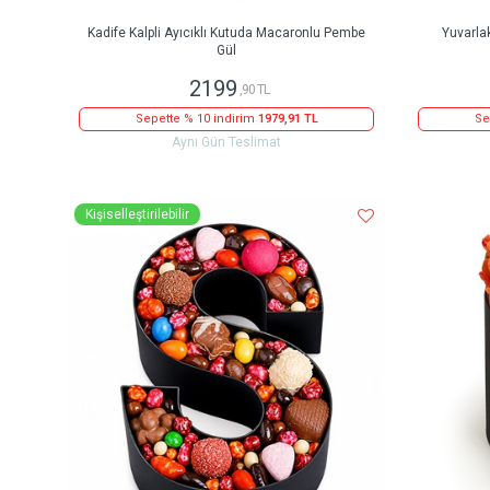
Kadife Kalpli Ayıcıklı Kutuda Macaronlu Pembe
Yuvarla
Gül
2199
,90 TL
Sepette % 10 indirim
1979,91 TL
Se
Aynı Gün Teslimat
Kişiselleştirilebilir