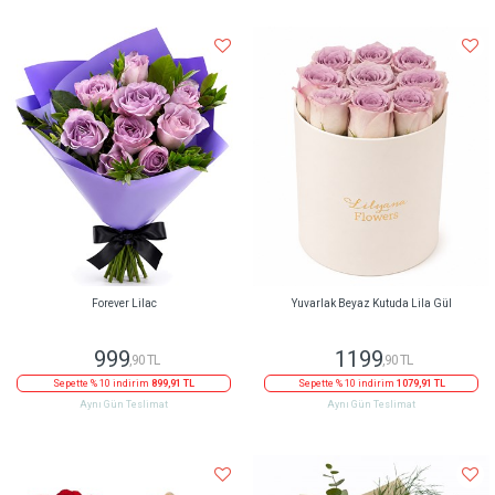
Forever Lilac
Yuvarlak Beyaz Kutuda Lila Gül
999
1199
,90 TL
,90 TL
Sepette % 10 indirim
899,91 TL
Sepette % 10 indirim
1079,91 TL
Aynı Gün Teslimat
Aynı Gün Teslimat