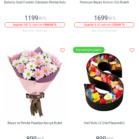
Balonlu Gold Fındıklı Çikolatalı Pembe Kutu
Premium Beyaz Kırmızı Gül Buketi
1199
1699
,90 TL
,90 TL
Sepette 100 TL indirim
1099,90 TL
Sepette % 10 indirim
1529,91 TL
Aynı Gün Teslimat
Aynı Gün Teslimat
Kişiselleştirilebilir
Beyaz ve Pembe Papatya Karışık Buket
Harf Kutu v2 (Harf Seçenekli)
899
899
,90 TL
,90 TL