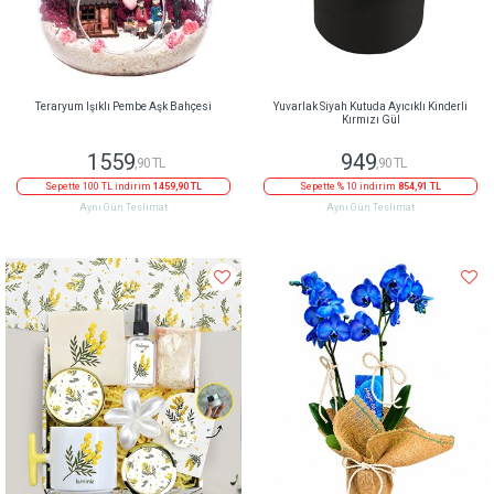
Teraryum Işıklı Pembe Aşk Bahçesi
Yuvarlak Siyah Kutuda Ayıcıklı Kinderli
Kırmızı Gül
1559
949
,90 TL
,90 TL
Sepette 100 TL indirim
1459,90 TL
Sepette % 10 indirim
854,91 TL
Aynı Gün Teslimat
Aynı Gün Teslimat