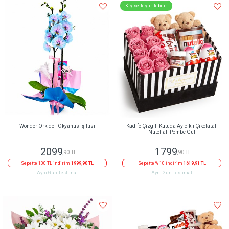
Kişiselleştirilebilir
Wonder Orkide - Okyanus Işıltısı
Kadife Çizgili Kutuda Ayıcıklı Çikolatalı
Nutellalı Pembe Gül
2099
1799
,90 TL
,90 TL
Sepette 100 TL indirim
1999,90 TL
Sepette % 10 indirim
1619,91 TL
Aynı Gün Teslimat
Aynı Gün Teslimat