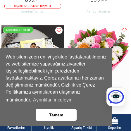
Sepette % 10 indirim
809,91 TL
Aynı Gün Teslimat
Aynı Gün Teslimat
Kişiselleştirilebilir
Web sitemizden en iyi şekilde faydalanabilmeniz
ve web sitemize yapacağınız ziyaretleri
kişiselleştirebilmek için çerezlerden
faydalanmaktayız. Çerez ayarlarınızı her zaman
değiştirmeniz mümkündür. Gizlilik ve Çerez
Politikamıza ayrıntılardan ulaşmanız
Mini Ayıcık Buketi Çerçeve Kupa Mum
Pembe Güllerle Beyaz Papatya Buketi
mümkündür.
Ayrıntıları inceleyin
Hediye Seti
1279
999
,90 TL
,90 TL
Tamam
Sepette % 15 indirim
1087,92 TL
Sepette % 10 indirim
899,91 TL
Aynı Gün Teslimat
Aynı Gün Teslimat
Favorilerim
Üyelik
Sipariş Takibi
Sepetim