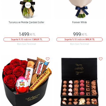
Turuncu ve Pembe Çardak Güller
Forever White
1499
999
,90 TL
,90 TL
Sepette % 10 indirim
1349,91 TL
Sepette % 10 indirim
899,91 TL
Aynı Gün Teslimat
Aynı Gün Teslimat