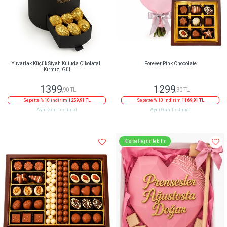
Yuvarlak Küçük Siyah Kutuda Çikolatalı
Forever Pink Chocolate
Kırmızı Gül
1399
1299
,90 TL
,90 TL
Sepette % 10 indirim
1259,91 TL
Sepette % 10 indirim
1169,91 TL
Aynı Gün Teslimat
Aynı Gün Teslimat
Kişiselleştirilebilir