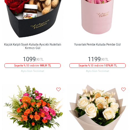
Küçük Kalpli Siyah Kutuda Ayıcıklı Nutellalı
Yuvarlak Pembe Kutuda Pembe Gül
Kırmızı Gül
1099
1199
,90 TL
,90 TL
Sepette % 10 indirim
989,91 TL
Sepette % 10 indirim
1079,91 TL
Aynı Gün Teslimat
Aynı Gün Teslimat