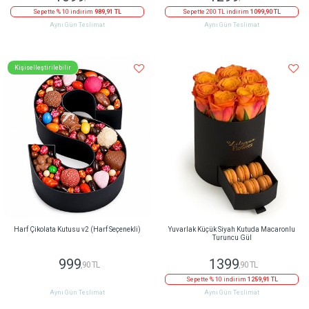
Sepette % 10 indirim
989,91 TL
Sepette 200 TL indirim
1099,90 TL
Aynı Gün Teslimat
Aynı Gün Teslimat
Kişiselleştirilebilir
Harf Çikolata Kutusu v2 (Harf Seçenekli)
Yuvarlak Küçük Siyah Kutuda Macaronlu
Turuncu Gül
999
1399
,90 TL
,90 TL
Sepette % 10 indirim
1259,91 TL
Aynı Gün Teslimat
Aynı Gün Teslimat