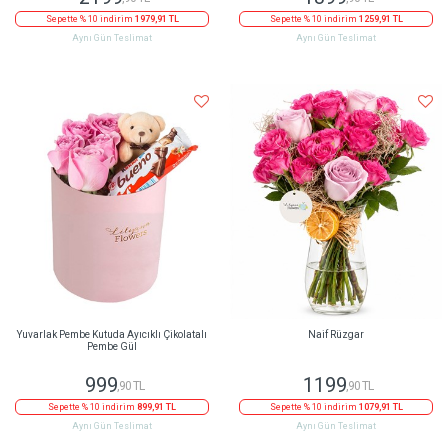
Sepette % 10 indirim
1979,91 TL
Sepette % 10 indirim
1259,91 TL
Aynı Gün Teslimat
Aynı Gün Teslimat
Yuvarlak Pembe Kutuda Ayıcıklı Çikolatalı
Naif Rüzgar
Pembe Gül
999
1199
,90 TL
,90 TL
Sepette % 10 indirim
899,91 TL
Sepette % 10 indirim
1079,91 TL
Aynı Gün Teslimat
Aynı Gün Teslimat