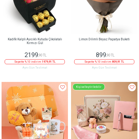
Kadife Kalpli Ayıcıklı Kutuda Çikolatalı
Limon Dilimli Beyaz Papatya Buketi
Kırmızı Gül
2199
899
,90 TL
,90 TL
Sepette % 10 indirim
1979,91 TL
Sepette % 10 indirim
809,91 TL
Aynı Gün Teslimat
Aynı Gün Teslimat
Kişiselleştirilebilir