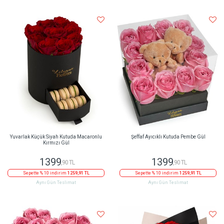
Yuvarlak Küçük Siyah Kutuda Macaronlu
Şeffaf Ayıcıklı Kutuda Pembe Gül
Kırmızı Gül
1399
1399
,90 TL
,90 TL
Sepette % 10 indirim
1259,91 TL
Sepette % 10 indirim
1259,91 TL
Aynı Gün Teslimat
Aynı Gün Teslimat