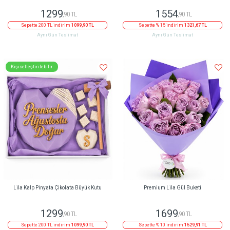
1299
1554
,90 TL
,90 TL
Sepette 200 TL indirim
1099,90 TL
Sepette % 15 indirim
1321,67 TL
Aynı Gün Teslimat
Aynı Gün Teslimat
Kişiselleştirilebilir
Lila Kalp Pinyata Çikolata Büyük Kutu
Premium Lila Gül Buketi
1299
1699
,90 TL
,90 TL
Sepette 200 TL indirim
1099,90 TL
Sepette % 10 indirim
1529,91 TL