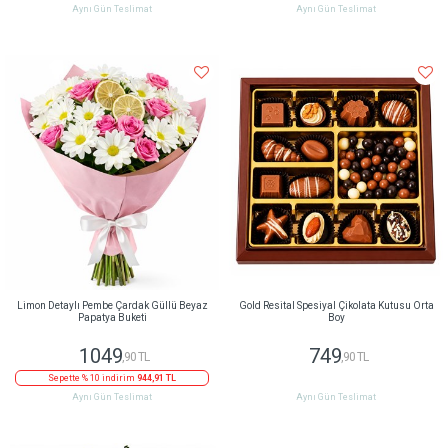
Aynı Gün Teslimat
Aynı Gün Teslimat
Limon Detaylı Pembe Çardak Güllü Beyaz
Gold Resital Spesiyal Çikolata Kutusu Orta
Papatya Buketi
Boy
1049
749
,90 TL
,90 TL
Sepette % 10 indirim
944,91 TL
Aynı Gün Teslimat
Aynı Gün Teslimat