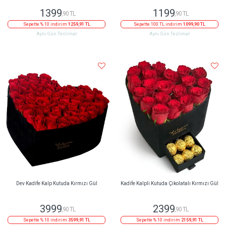
1399
1199
,90 TL
,90 TL
Sepette % 10 indirim
1259,91 TL
Sepette 100 TL indirim
1099,90 TL
Aynı Gün Teslimat
Aynı Gün Teslimat
Dev Kadife Kalp Kutuda Kırmızı Gül
Kadife Kalpli Kutuda Çikolatalı Kırmızı Gül
3999
2399
,90 TL
,90 TL
Sepette % 10 indirim
3599,91 TL
Sepette % 10 indirim
2159,91 TL