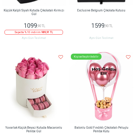
Küçük Kalpli Siyah Kutuda Çikolatalı Kırmızı
Exclusive Belgium Çikolata Kutusu
Gül
1099
1599
,90 TL
,90 TL
Sepette % 10 indirim
989,91 TL
Aynı Gün Teslimat
Aynı Gün Teslimat
Kişiselleştirilebilir
Yuvarlak Küçük Beyaz Kutuda Macaronlu
Balonlu Gold Fındıklı Çikolatalı Peluşlu
Pembe Gül
Pembe Kutu