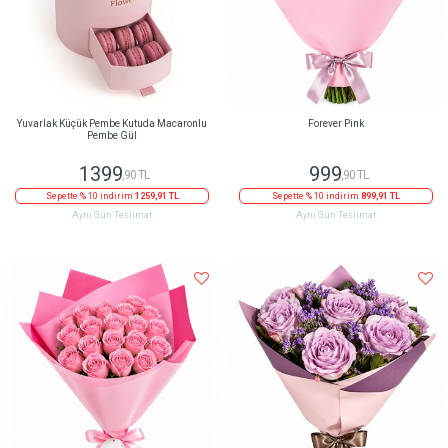
Yuvarlak Küçük Pembe Kutuda Macaronlu
Forever Pink
Pembe Gül
1399
999
,90 TL
,90 TL
Sepette % 10 indirim
1259,91 TL
Sepette % 10 indirim
899,91 TL
Aynı Gün Teslimat
Aynı Gün Teslimat