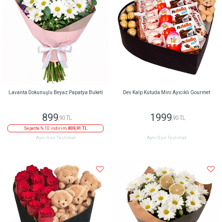
Lavanta Dokunuşlu Beyaz Papatya Buketi
Dev Kalp Kutuda Mini Ayıcıklı Gourmet
899
1999
,90 TL
,90 TL
Sepette % 10 indirim
809,91 TL
Aynı Gün Teslimat
Aynı Gün Teslimat