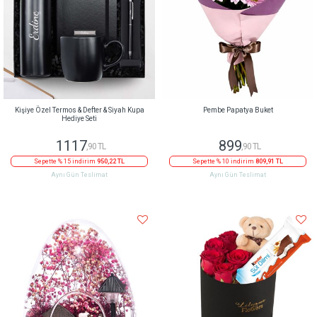
Kişiye Özel Termos & Defter & Siyah Kupa
Pembe Papatya Buket
Hediye Seti
1117
899
,90 TL
,90 TL
Sepette % 15 indirim
950,22 TL
Sepette % 10 indirim
809,91 TL
Aynı Gün Teslimat
Aynı Gün Teslimat