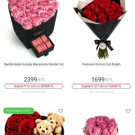
Kadife Kalpli Kutuda Macaronlu Pembe Gül
Premium Kırmızı Gül Buketi
2399
1699
,90 TL
,90 TL
Sepette % 10 indirim
2159,91 TL
Sepette % 10 indirim
1529,91 TL
Aynı Gün Teslimat
Aynı Gün Teslimat
Kişiselleştirilebilir