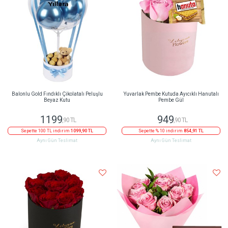
Balonlu Gold Fındıklı Çikolatalı Peluşlu
Yuvarlak Pembe Kutuda Ayıcıklı Hanutalı
Beyaz Kutu
Pembe Gül
1199
949
,90 TL
,90 TL
Sepette 100 TL indirim
1099,90 TL
Sepette % 10 indirim
854,91 TL
Aynı Gün Teslimat
Aynı Gün Teslimat