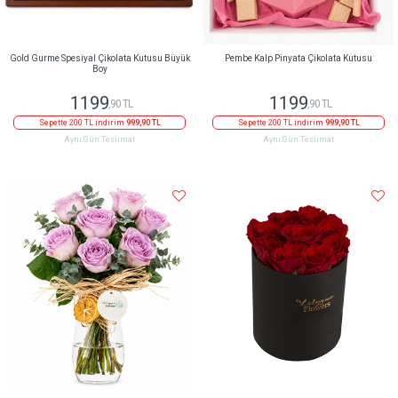
Gold Gurme Spesiyal Çikolata Kutusu Büyük
Pembe Kalp Pinyata Çikolata Kutusu
Boy
1199
1199
,90 TL
,90 TL
Sepette 200 TL indirim
999,90 TL
Sepette 200 TL indirim
999,90 TL
Aynı Gün Teslimat
Aynı Gün Teslimat