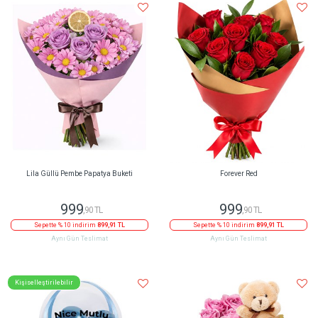
Lila Güllü Pembe Papatya Buketi
Forever Red
999
999
,90 TL
,90 TL
Sepette % 10 indirim
899,91 TL
Sepette % 10 indirim
899,91 TL
Aynı Gün Teslimat
Aynı Gün Teslimat
Kişiselleştirilebilir