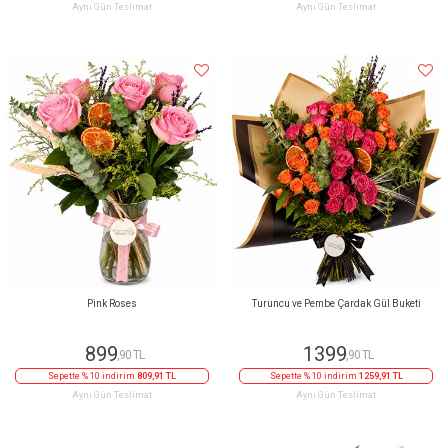
Aynı Gün Teslimat
Aynı Gün Teslimat
Pink Roses
Turuncu ve Pembe Çardak Gül Buketi
899
1399
,90 TL
,90 TL
Sepette % 10 indirim
809,91 TL
Sepette % 10 indirim
1259,91 TL
Aynı Gün Teslimat
Aynı Gün Teslimat