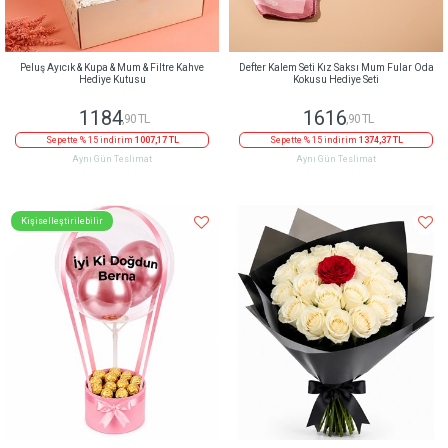
Peluş Ayıcık & Kupa & Mum & Filtre Kahve
Defter Kalem Seti Kız Saksı Mum Fular Oda
Hediye Kutusu
Kokusu Hediye Seti
1184
1616
,90 TL
,90 TL
Sepette % 15 indirim
1007,17 TL
Sepette % 15 indirim
1374,37 TL
Aynı Gün Teslimat
Aynı Gün Teslimat
Kişiselleştirilebilir