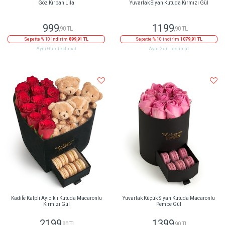
Göz Kırpan Lila
Yuvarlak Siyah Kutuda Kırmızı Gül
999
1199
,90 TL
,90 TL
Sepette % 10 indirim
899,91 TL
Sepette % 10 indirim
1079,91 TL
Aynı Gün Teslimat
Aynı Gün Teslimat
Kadife Kalpli Ayıcıklı Kutuda Macaronlu
Yuvarlak Küçük Siyah Kutuda Macaronlu
Kırmızı Gül
Pembe Gül
2199
1399
,90 TL
,90 TL