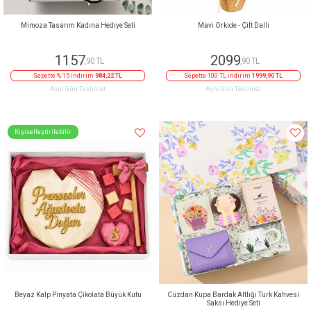
Mimoza Tasarım Kadına Hediye Seti
Mavi Orkide - Çift Dallı
1157
2099
,90 TL
,90 TL
Sepette % 15 indirim
984,22 TL
Sepette 100 TL indirim
1999,90 TL
Aynı Gün Teslimat
Aynı Gün Teslimat
Kişiselleştirilebilir
Beyaz Kalp Pinyata Çikolata Büyük Kutu
Cüzdan Kupa Bardak Altlığı Türk Kahvesi
Saksı Hediye Seti