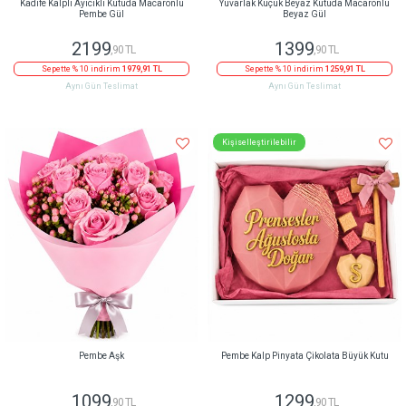
Kadife Kalpli Ayıcıklı Kutuda Macaronlu
Yuvarlak Küçük Beyaz Kutuda Macaronlu
Pembe Gül
Beyaz Gül
2199
1399
,90 TL
,90 TL
Sepette % 10 indirim
1979,91 TL
Sepette % 10 indirim
1259,91 TL
Aynı Gün Teslimat
Aynı Gün Teslimat
Kişiselleştirilebilir
Pembe Aşk
Pembe Kalp Pinyata Çikolata Büyük Kutu
1099
1299
,90 TL
,90 TL