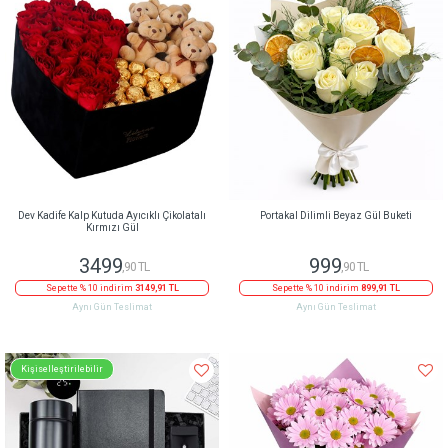
Dev Kadife Kalp Kutuda Ayıcıklı Çikolatalı
Portakal Dilimli Beyaz Gül Buketi
Kırmızı Gül
3499
999
,90 TL
,90 TL
Sepette % 10 indirim
3149,91 TL
Sepette % 10 indirim
899,91 TL
Aynı Gün Teslimat
Aynı Gün Teslimat
Kişiselleştirilebilir