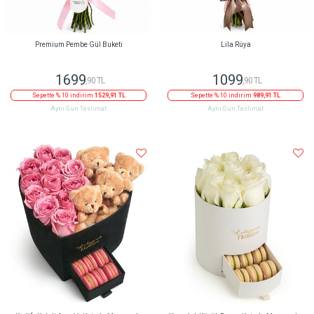
Premium Pembe Gül Buketi
Lila Rüya
1699
1099
,90 TL
,90 TL
Sepette % 10 indirim
1529,91 TL
Sepette % 10 indirim
989,91 TL
Aynı Gün Teslimat
Aynı Gün Teslimat