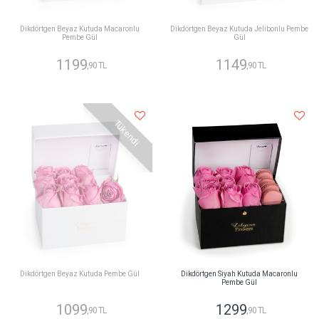
Dikdörtgen Beyaz Kutuda Macaronlu
Dikdörtgen Beyaz Kutuda Jelibonlu Pembe
Pembe Gül
Gül
1199
1149
,90 TL
,90 TL
Tükendi
Dikdörtgen Beyaz Kutuda Pembe Gül
Dikdörtgen Siyah Kutuda Macaronlu
Pembe Gül
1099
1299
,90 TL
,90 TL