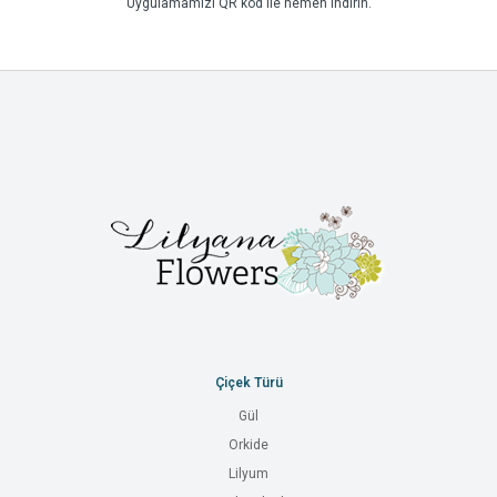
Uygulamamızı QR kod ile hemen indirin.
Çiçek Türü
Gül
Orkide
Lilyum