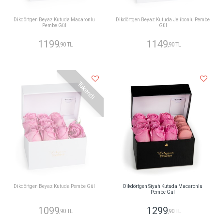
Dikdörtgen Beyaz Kutuda Macaronlu
Dikdörtgen Beyaz Kutuda Jelibonlu Pembe
Pembe Gül
Gül
1199
1149
,90 TL
,90 TL
Tükendi
Dikdörtgen Beyaz Kutuda Pembe Gül
Dikdörtgen Siyah Kutuda Macaronlu
Pembe Gül
1099
1299
,90 TL
,90 TL