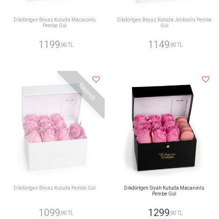
Dikdörtgen Beyaz Kutuda Macaronlu
Dikdörtgen Beyaz Kutuda Jelibonlu Pembe
Pembe Gül
Gül
1199
1149
,90 TL
,90 TL
Tükendi
Dikdörtgen Beyaz Kutuda Pembe Gül
Dikdörtgen Siyah Kutuda Macaronlu
Pembe Gül
1099
1299
,90 TL
,90 TL