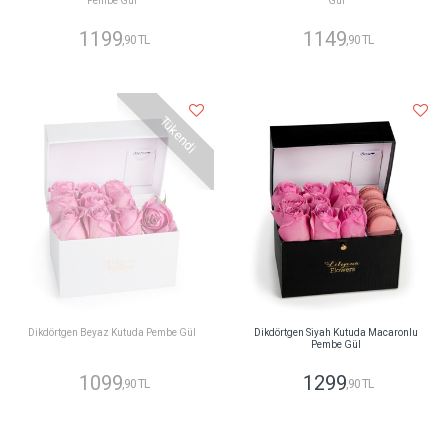
Pembe Gül
Gül
1199
1149
,90 TL
,90 TL
Tükendi
Dikdörtgen Beyaz Kutuda Pembe Gül
Dikdörtgen Siyah Kutuda Macaronlu
Pembe Gül
1099
1299
,90 TL
,90 TL