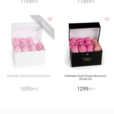
1199
1149
,90 TL
,90 TL
Tükendi
Dikdörtgen Beyaz Kutuda Pembe Gül
Dikdörtgen Siyah Kutuda Macaronlu
Pembe Gül
1099
1299
,90 TL
,90 TL