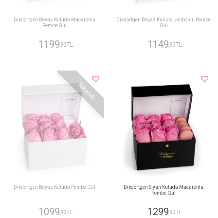
Dikdörtgen Beyaz Kutuda Macaronlu
Dikdörtgen Beyaz Kutuda Jelibonlu Pembe
Pembe Gül
Gül
1199
1149
,90 TL
,90 TL
Tükendi
Dikdörtgen Beyaz Kutuda Pembe Gül
Dikdörtgen Siyah Kutuda Macaronlu
Pembe Gül
1099
1299
,90 TL
,90 TL