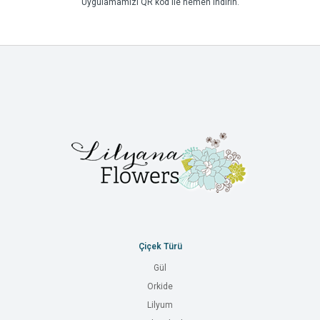
Uygulamamızı QR kod ile hemen indirin.
Çiçek Türü
Gül
Orkide
Lilyum