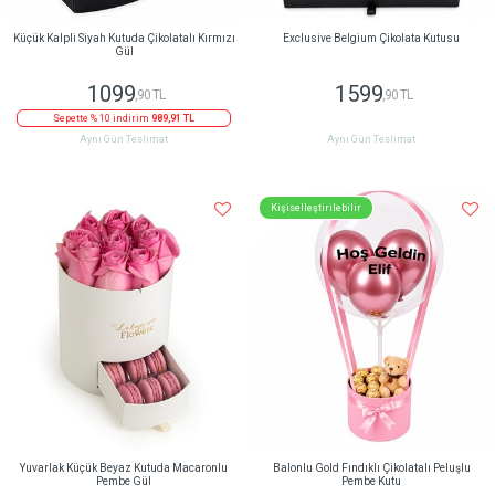
Küçük Kalpli Siyah Kutuda Çikolatalı Kırmızı
Exclusive Belgium Çikolata Kutusu
Gül
1099
1599
,90 TL
,90 TL
Sepette % 10 indirim
989,91 TL
Aynı Gün Teslimat
Aynı Gün Teslimat
Kişiselleştirilebilir
Yuvarlak Küçük Beyaz Kutuda Macaronlu
Balonlu Gold Fındıklı Çikolatalı Peluşlu
Pembe Gül
Pembe Kutu