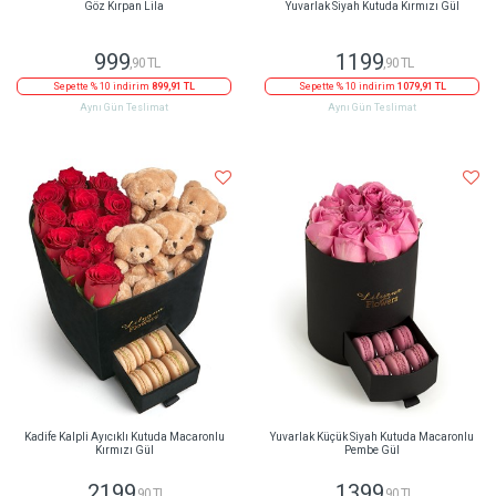
Göz Kırpan Lila
Yuvarlak Siyah Kutuda Kırmızı Gül
999
1199
,90 TL
,90 TL
Sepette % 10 indirim
899,91 TL
Sepette % 10 indirim
1079,91 TL
Aynı Gün Teslimat
Aynı Gün Teslimat
Kadife Kalpli Ayıcıklı Kutuda Macaronlu
Yuvarlak Küçük Siyah Kutuda Macaronlu
Kırmızı Gül
Pembe Gül
2199
1399
,90 TL
,90 TL