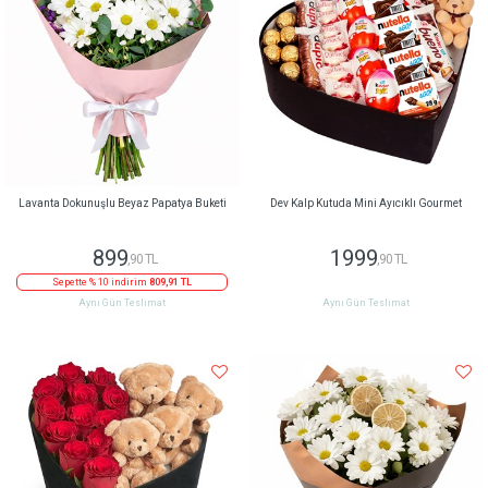
Lavanta Dokunuşlu Beyaz Papatya Buketi
Dev Kalp Kutuda Mini Ayıcıklı Gourmet
899
1999
,90 TL
,90 TL
Sepette % 10 indirim
809,91 TL
Aynı Gün Teslimat
Aynı Gün Teslimat