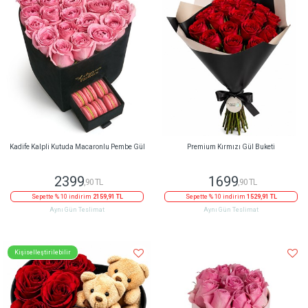
Kadife Kalpli Kutuda Macaronlu Pembe Gül
Premium Kırmızı Gül Buketi
2399
1699
,90 TL
,90 TL
Sepette % 10 indirim
2159,91 TL
Sepette % 10 indirim
1529,91 TL
Aynı Gün Teslimat
Aynı Gün Teslimat
Kişiselleştirilebilir