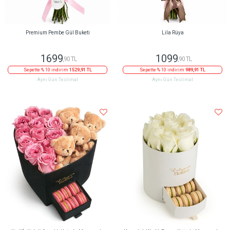
Premium Pembe Gül Buketi
Lila Rüya
1699
1099
,90 TL
,90 TL
Sepette % 10 indirim
1529,91 TL
Sepette % 10 indirim
989,91 TL
Aynı Gün Teslimat
Aynı Gün Teslimat