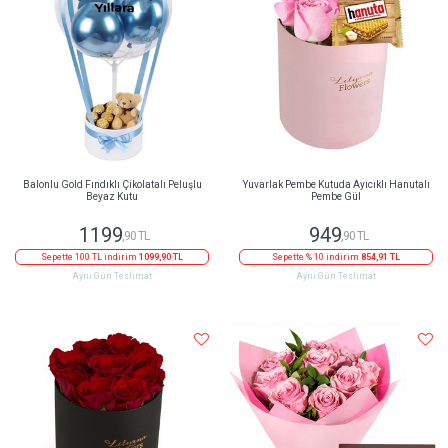
Balonlu Gold Fındıklı Çikolatalı Peluşlu
Yuvarlak Pembe Kutuda Ayıcıklı Hanutalı
Beyaz Kutu
Pembe Gül
1199
949
,90 TL
,90 TL
Sepette 100 TL indirim
1099,90 TL
Sepette % 10 indirim
854,91 TL
Aynı Gün Teslimat
Aynı Gün Teslimat