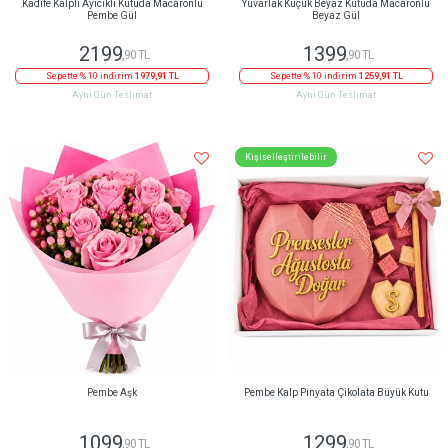
Kadife Kalpli Ayıcıklı Kutuda Macaronlu
Yuvarlak Küçük Beyaz Kutuda Macaronlu
Pembe Gül
Beyaz Gül
2199
1399
,90 TL
,90 TL
Sepette % 10 indirim
1979,91 TL
Sepette % 10 indirim
1259,91 TL
Aynı Gün Teslimat
Aynı Gün Teslimat
Kişiselleştirilebilir
Pembe Aşk
Pembe Kalp Pinyata Çikolata Büyük Kutu
1099
1299
,90 TL
,90 TL