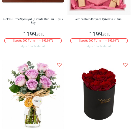
Gold Gurme Spesiyal Çikolata Kutusu Büyük
Pembe Kalp Pinyata Çikolata Kutusu
Boy
1199
1199
,90 TL
,90 TL
Sepette 200 TL indirim
999,90 TL
Sepette 200 TL indirim
999,90 TL
Aynı Gün Teslimat
Aynı Gün Teslimat