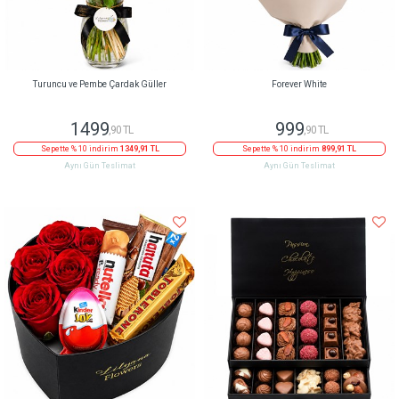
Turuncu ve Pembe Çardak Güller
Forever White
1499
999
,90 TL
,90 TL
Sepette % 10 indirim
1349,91 TL
Sepette % 10 indirim
899,91 TL
Aynı Gün Teslimat
Aynı Gün Teslimat