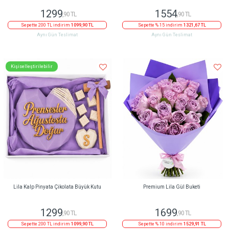
1299
1554
,90 TL
,90 TL
Sepette 200 TL indirim
1099,90 TL
Sepette % 15 indirim
1321,67 TL
Aynı Gün Teslimat
Aynı Gün Teslimat
Kişiselleştirilebilir
Lila Kalp Pinyata Çikolata Büyük Kutu
Premium Lila Gül Buketi
1299
1699
,90 TL
,90 TL
Sepette 200 TL indirim
1099,90 TL
Sepette % 10 indirim
1529,91 TL