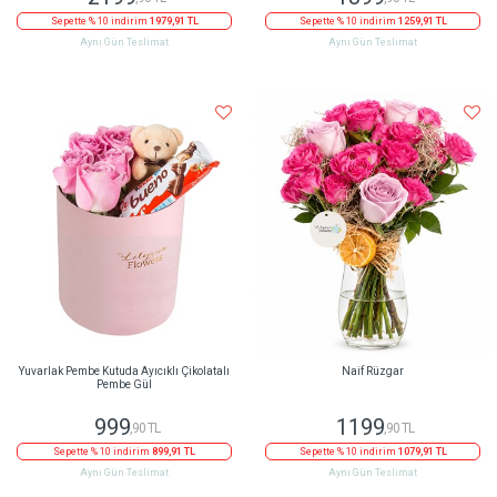
Sepette % 10 indirim
1979,91 TL
Sepette % 10 indirim
1259,91 TL
Aynı Gün Teslimat
Aynı Gün Teslimat
Yuvarlak Pembe Kutuda Ayıcıklı Çikolatalı
Naif Rüzgar
Pembe Gül
999
1199
,90 TL
,90 TL
Sepette % 10 indirim
899,91 TL
Sepette % 10 indirim
1079,91 TL
Aynı Gün Teslimat
Aynı Gün Teslimat