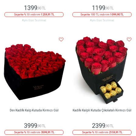
1399
1199
,90 TL
,90 TL
Sepette % 10 indirim
1259,91 TL
Sepette 100 TL indirim
1099,90 TL
Aynı Gün Teslimat
Aynı Gün Teslimat
Dev Kadife Kalp Kutuda Kırmızı Gül
Kadife Kalpli Kutuda Çikolatalı Kırmızı Gül
3999
2399
,90 TL
,90 TL
Sepette % 10 indirim
3599,91 TL
Sepette % 10 indirim
2159,91 TL