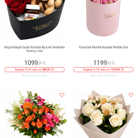
Küçük Kalpli Siyah Kutuda Ayıcıklı Nutellalı
Yuvarlak Pembe Kutuda Pembe Gül
Kırmızı Gül
1099
1199
,90 TL
,90 TL
Sepette % 10 indirim
989,91 TL
Sepette % 10 indirim
1079,91 TL
Aynı Gün Teslimat
Aynı Gün Teslimat