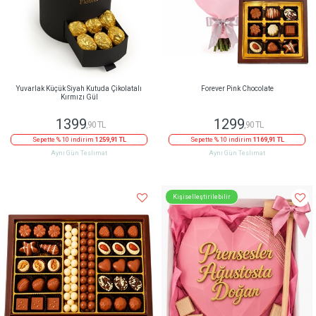
Yuvarlak Küçük Siyah Kutuda Çikolatalı
Forever Pink Chocolate
Kırmızı Gül
1399
1299
,90 TL
,90 TL
Sepette % 10 indirim
1259,91 TL
Sepette % 10 indirim
1169,91 TL
Aynı Gün Teslimat
Aynı Gün Teslimat
Kişiselleştirilebilir