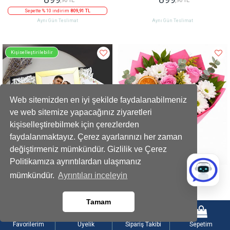
Sepette % 10 indirim
809,91 TL
Aynı Gün Teslimat
Aynı Gün Teslimat
Kişiselleştirilebilir
Web sitemizden en iyi şekilde faydalanabilmeniz
ve web sitemize yapacağınız ziyaretleri
kişiselleştirebilmek için çerezlerden
faydalanmaktayız. Çerez ayarlarınızı her zaman
değiştirmeniz mümkündür. Gizlilik ve Çerez
Politikamıza ayrıntılardan ulaşmanız
Mini Ayıcık Buketi Çerçeve Kupa Mum
Pembe Güllerle Beyaz Papatya Buketi
mümkündür.
Ayrıntıları inceleyin
Hediye Seti
1279
999
,90 TL
,90 TL
Tamam
Sepette % 15 indirim
1087,92 TL
Sepette % 10 indirim
899,91 TL
Aynı Gün Teslimat
Aynı Gün Teslimat
Favorilerim
Üyelik
Sipariş Takibi
Sepetim