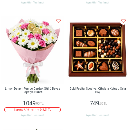
Aynı Gün Teslimat
Aynı Gün Teslimat
Limon Detaylı Pembe Çardak Güllü Beyaz
Gold Resital Spesiyal Çikolata Kutusu Orta
Papatya Buketi
Boy
1049
749
,90 TL
,90 TL
Sepette % 10 indirim
944,91 TL
Aynı Gün Teslimat
Aynı Gün Teslimat