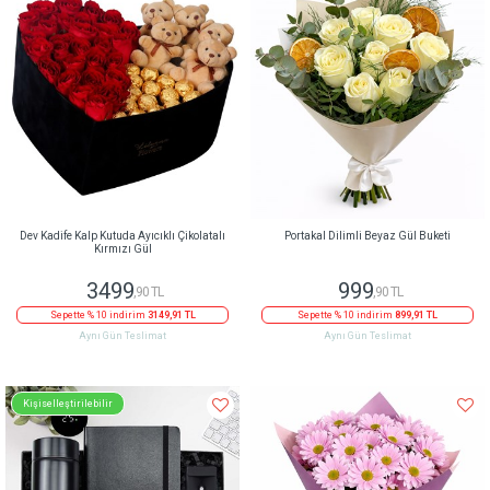
Dev Kadife Kalp Kutuda Ayıcıklı Çikolatalı
Portakal Dilimli Beyaz Gül Buketi
Kırmızı Gül
3499
999
,90 TL
,90 TL
Sepette % 10 indirim
3149,91 TL
Sepette % 10 indirim
899,91 TL
Aynı Gün Teslimat
Aynı Gün Teslimat
Kişiselleştirilebilir