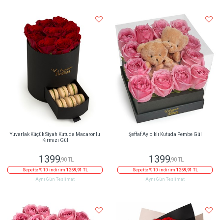
Yuvarlak Küçük Siyah Kutuda Macaronlu
Şeffaf Ayıcıklı Kutuda Pembe Gül
Kırmızı Gül
1399
1399
,90 TL
,90 TL
Sepette % 10 indirim
1259,91 TL
Sepette % 10 indirim
1259,91 TL
Aynı Gün Teslimat
Aynı Gün Teslimat