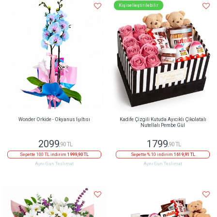
Kişiselleştirilebilir
Wonder Orkide - Okyanus Işıltısı
Kadife Çizgili Kutuda Ayıcıklı Çikolatalı
Nutellalı Pembe Gül
2099
1799
,90 TL
,90 TL
Sepette 100 TL indirim
1999,90 TL
Sepette % 10 indirim
1619,91 TL
Aynı Gün Teslimat
Aynı Gün Teslimat