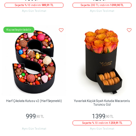
Sepette % 10 indirim
989,91 TL
Sepette 200 TL indirim
1099,90 TL
Aynı Gün Teslimat
Aynı Gün Teslimat
Kişiselleştirilebilir
Harf Çikolata Kutusu v2 (Harf Seçenekli)
Yuvarlak Küçük Siyah Kutuda Macaronlu
Turuncu Gül
999
1399
,90 TL
,90 TL
Sepette % 10 indirim
1259,91 TL
Aynı Gün Teslimat
Aynı Gün Teslimat