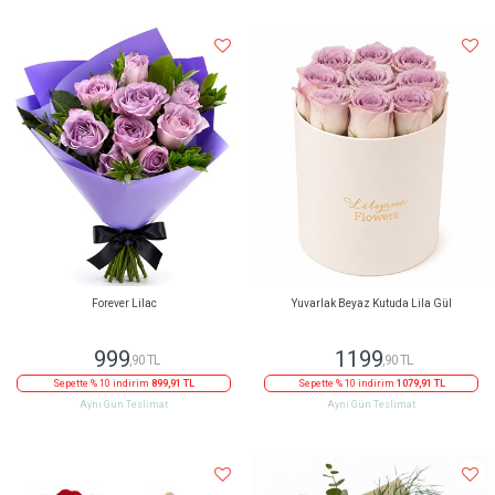
Forever Lilac
Yuvarlak Beyaz Kutuda Lila Gül
999
1199
,90 TL
,90 TL
Sepette % 10 indirim
899,91 TL
Sepette % 10 indirim
1079,91 TL
Aynı Gün Teslimat
Aynı Gün Teslimat