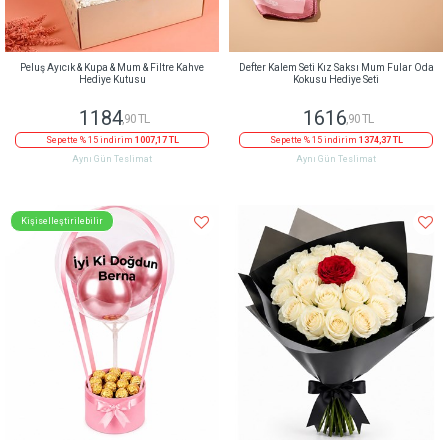
Peluş Ayıcık & Kupa & Mum & Filtre Kahve
Defter Kalem Seti Kız Saksı Mum Fular Oda
Hediye Kutusu
Kokusu Hediye Seti
1184
1616
,90 TL
,90 TL
Sepette % 15 indirim
1007,17 TL
Sepette % 15 indirim
1374,37 TL
Aynı Gün Teslimat
Aynı Gün Teslimat
Kişiselleştirilebilir