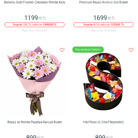
Balonlu Gold Fındıklı Çikolatalı Pembe Kutu
Premium Beyaz Kırmızı Gül Buketi
1199
1699
,90 TL
,90 TL
Sepette 100 TL indirim
1099,90 TL
Sepette % 10 indirim
1529,91 TL
Aynı Gün Teslimat
Aynı Gün Teslimat
Kişiselleştirilebilir
Beyaz ve Pembe Papatya Karışık Buket
Harf Kutu v2 (Harf Seçenekli)
899
899
,90 TL
,90 TL