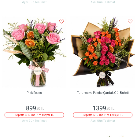
Aynı Gün Teslimat
Aynı Gün Teslimat
Pink Roses
Turuncu ve Pembe Çardak Gül Buketi
899
1399
,90 TL
,90 TL
Sepette % 10 indirim
809,91 TL
Sepette % 10 indirim
1259,91 TL
Aynı Gün Teslimat
Aynı Gün Teslimat