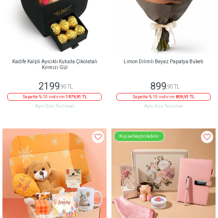
Kadife Kalpli Ayıcıklı Kutuda Çikolatalı
Limon Dilimli Beyaz Papatya Buketi
Kırmızı Gül
2199
899
,90 TL
,90 TL
Sepette % 10 indirim
1979,91 TL
Sepette % 10 indirim
809,91 TL
Aynı Gün Teslimat
Aynı Gün Teslimat
Kişiselleştirilebilir