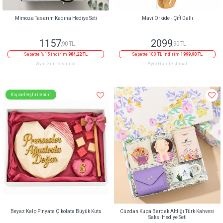
Mimoza Tasarım Kadına Hediye Seti
Mavi Orkide - Çift Dallı
1157
2099
,90 TL
,90 TL
Sepette % 15 indirim
984,22 TL
Sepette 100 TL indirim
1999,90 TL
Aynı Gün Teslimat
Aynı Gün Teslimat
Kişiselleştirilebilir
Beyaz Kalp Pinyata Çikolata Büyük Kutu
Cüzdan Kupa Bardak Altlığı Türk Kahvesi
Saksı Hediye Seti