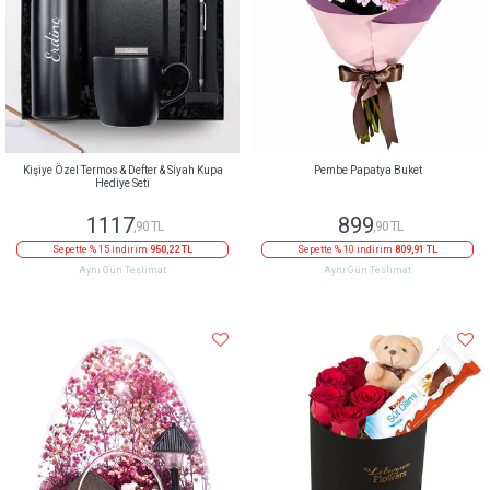
Kişiye Özel Termos & Defter & Siyah Kupa
Pembe Papatya Buket
Hediye Seti
1117
899
,90 TL
,90 TL
Sepette % 15 indirim
950,22 TL
Sepette % 10 indirim
809,91 TL
Aynı Gün Teslimat
Aynı Gün Teslimat