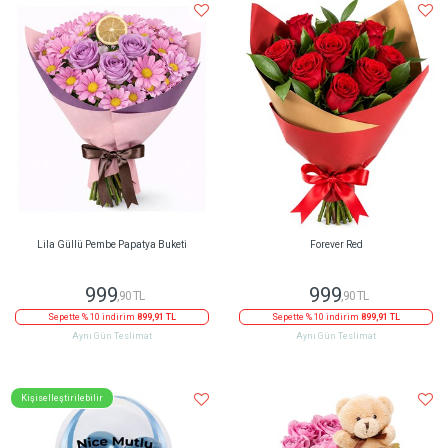
Lila Güllü Pembe Papatya Buketi
Forever Red
999
999
,90 TL
,90 TL
Sepette % 10 indirim
899,91 TL
Sepette % 10 indirim
899,91 TL
Aynı Gün Teslimat
Aynı Gün Teslimat
Kişiselleştirilebilir