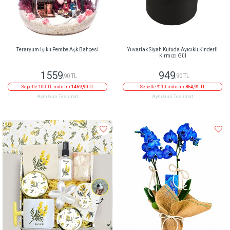
Teraryum Işıklı Pembe Aşk Bahçesi
Yuvarlak Siyah Kutuda Ayıcıklı Kinderli
Kırmızı Gül
1559
949
,90 TL
,90 TL
Sepette 100 TL indirim
1459,90 TL
Sepette % 10 indirim
854,91 TL
Aynı Gün Teslimat
Aynı Gün Teslimat