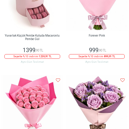
Yuvarlak Küçük Pembe Kutuda Macaronlu
Forever Pink
Pembe Gül
1399
999
,90 TL
,90 TL
Sepette % 10 indirim
1259,91 TL
Sepette % 10 indirim
899,91 TL
Aynı Gün Teslimat
Aynı Gün Teslimat