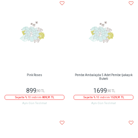
Pink Roses
Pembe Ambalajda 5 Adet Pembe Şakayık
Buketi
899
1699
,90 TL
,90 TL
Sepette % 10 indirim
809,91 TL
Sepette % 10 indirim
1529,91 TL
Aynı Gün Teslimat
Aynı Gün Teslimat