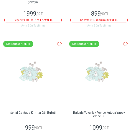
Yuvarlak Küçük Pembe Kutuda Pembe
Lavanta Dokunuşlu Beyaz Papatya Buketi
Şakayık
1999
899
,90 TL
,90 TL
Sepette % 10 indirim
1799,91 TL
Sepette % 10 indirim
809,91 TL
Aynı Gün Teslimat
Aynı Gün Teslimat
Kişiselleştirilebilir
Kişiselleştirilebilir
Şeffaf Çantada Kırmızı Gül Buketi
Balonlu Yuvarlak Pembe Kutuda Yapay
Pembe Gül
999
1099
,90 TL
,90 TL