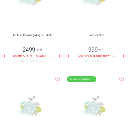
10 Adet Pembe Şakayık Buketi
Forever Red
2499
999
,90 TL
,90 TL
Sepette % 10 indirim
2249,91 TL
Sepette % 10 indirim
899,91 TL
Aynı Gün Teslimat
Aynı Gün Teslimat
Kişiselleştirilebilir