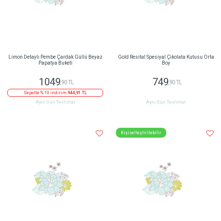
Limon Detaylı Pembe Çardak Güllü Beyaz
Gold Resital Spesiyal Çikolata Kutusu Orta
Papatya Buketi
Boy
1049
749
,90 TL
,90 TL
Sepette % 10 indirim
944,91 TL
Aynı Gün Teslimat
Aynı Gün Teslimat
Kişiselleştirilebilir