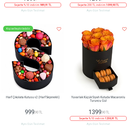
Sepette % 10 indirim
989,91 TL
Sepette 200 TL indirim
1099,90 TL
Aynı Gün Teslimat
Aynı Gün Teslimat
Kişiselleştirilebilir
Harf Çikolata Kutusu v2 (Harf Seçenekli)
Yuvarlak Küçük Siyah Kutuda Macaronlu
Turuncu Gül
999
1399
,90 TL
,90 TL
Sepette % 10 indirim
1259,91 TL
Aynı Gün Teslimat
Aynı Gün Teslimat