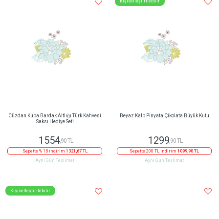
Kişiselleştirilebilir
Cüzdan Kupa Bardak Altlığı Türk Kahvesi
Beyaz Kalp Pinyata Çikolata Büyük Kutu
Saksı Hediye Seti
1554
1299
,90 TL
,90 TL
Sepette % 15 indirim
1321,67 TL
Sepette 200 TL indirim
1099,90 TL
Aynı Gün Teslimat
Aynı Gün Teslimat
Kişiselleştirilebilir