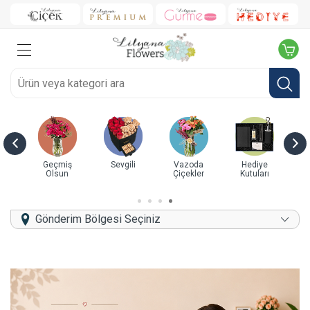
zoda
Hediye
Doğum Günü
Yeni İş/Terfi
Yıl Dönümü
ekler
Kutuları
Gönderim Bölgesi Seçiniz