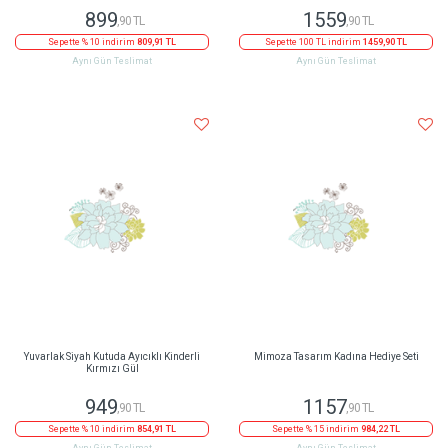
899
1559
,90 TL
,90 TL
Sepette % 10 indirim
809,91 TL
Sepette 100 TL indirim
1459,90 TL
Aynı Gün Teslimat
Aynı Gün Teslimat
Yuvarlak Siyah Kutuda Ayıcıklı Kinderli
Mimoza Tasarım Kadına Hediye Seti
Kırmızı Gül
949
1157
,90 TL
,90 TL
Sepette % 10 indirim
854,91 TL
Sepette % 15 indirim
984,22 TL