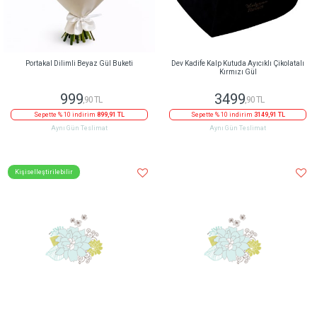
Portakal Dilimli Beyaz Gül Buketi
Dev Kadife Kalp Kutuda Ayıcıklı Çikolatalı
Kırmızı Gül
999
3499
,90 TL
,90 TL
Sepette % 10 indirim
899,91 TL
Sepette % 10 indirim
3149,91 TL
Aynı Gün Teslimat
Aynı Gün Teslimat
Kişiselleştirilebilir