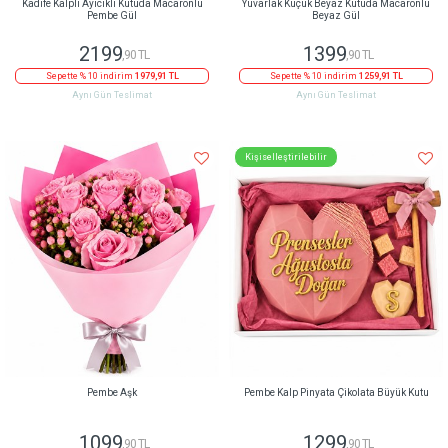
Kadife Kalpli Ayıcıklı Kutuda Macaronlu
Yuvarlak Küçük Beyaz Kutuda Macaronlu
Pembe Gül
Beyaz Gül
2199
1399
,90 TL
,90 TL
Sepette % 10 indirim
1979,91 TL
Sepette % 10 indirim
1259,91 TL
Aynı Gün Teslimat
Aynı Gün Teslimat
Kişiselleştirilebilir
Pembe Aşk
Pembe Kalp Pinyata Çikolata Büyük Kutu
1099
1299
,90 TL
,90 TL