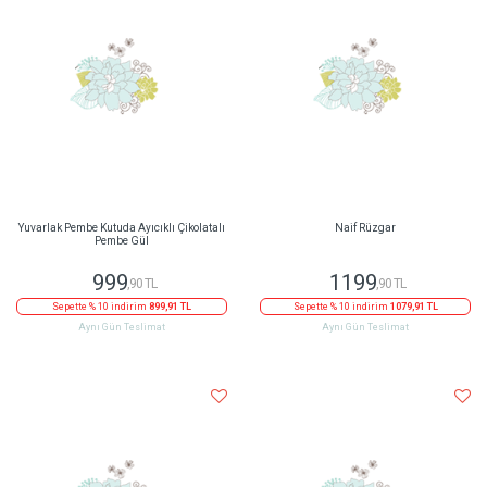
Naif Rüzgar
Yuvarlak Pembe Kutuda Ayıcıklı Çikolatalı
Pembe Gül
1199
999
,90 TL
,90 TL
Sepette % 10 indirim
1079,91 TL
Sepette % 10 indirim
899,91 TL
Aynı Gün Teslimat
Aynı Gün Teslimat