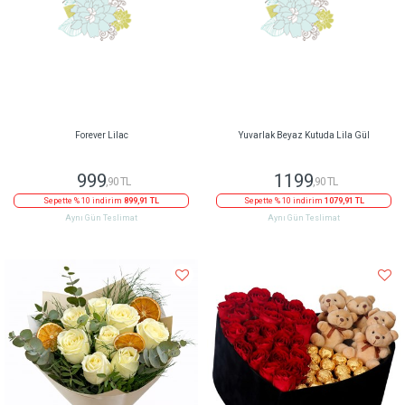
Forever Lilac
Yuvarlak Beyaz Kutuda Lila Gül
999
1199
,90 TL
,90 TL
Sepette % 10 indirim
899,91 TL
Sepette % 10 indirim
1079,91 TL
Aynı Gün Teslimat
Aynı Gün Teslimat