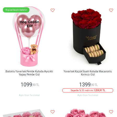
Kişiselleştirilebilir
Balonlu Yuvarlak Pembe Kutuda Ayıcıklı
Yuvarlak Küçük Siyah Kutuda Macaronlu
Yapay Pembe Gül
Kırmızı Gül
1099
1399
,90 TL
,90 TL
Sepette % 10 indirim
1259,91 TL
Aynı Gün Teslimat
Aynı Gün Teslimat