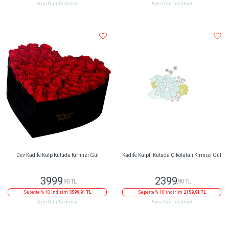
Aynı Gün Teslimat
Aynı Gün Teslimat
Dev Kadife Kalp Kutuda Kırmızı Gül
Kadife Kalpli Kutuda Çikolatalı Kırmızı Gül
3999
2399
,90 TL
,90 TL
Sepette % 10 indirim
3599,91 TL
Sepette % 10 indirim
2159,91 TL
Aynı Gün Teslimat
Aynı Gün Teslimat