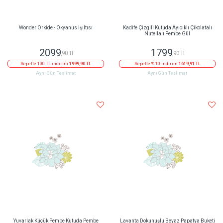
Wonder Orkide - Okyanus Işıltısı
Kadife Çizgili Kutuda Ayıcıklı Çikolatalı
Nutellalı Pembe Gül
2099
1799
,90 TL
,90 TL
Sepette 100 TL indirim
1999,90 TL
Sepette % 10 indirim
1619,91 TL
Aynı Gün Teslimat
Aynı Gün Teslimat