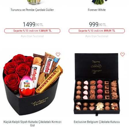
Turuncu ve Pembe Çardak Güller
Forever White
1499
999
,90 TL
,90 TL
Sepette % 10 indirim
1349,91 TL
Sepette % 10 indirim
899,91 TL
Aynı Gün Teslimat
Aynı Gün Teslimat
Küçük Kalpli Siyah Kutuda Çikolatalı Kırmızı
Exclusive Belgium Çikolata Kutusu
Gül