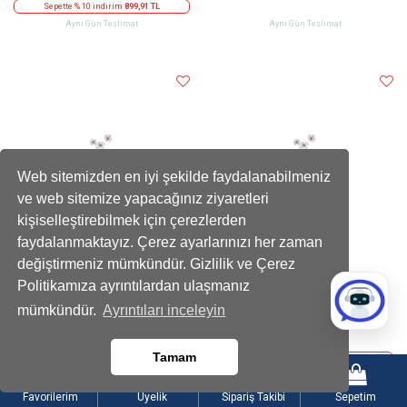
Sepette % 10 indirim
899,91 TL
Aynı Gün Teslimat
Aynı Gün Teslimat
Web sitemizden en iyi şekilde faydalanabilmeniz
ve web sitemize yapacağınız ziyaretleri
kişiselleştirebilmek için çerezlerden
faydalanmaktayız. Çerez ayarlarınızı her zaman
değiştirmeniz mümkündür. Gizlilik ve Çerez
Politikamıza ayrıntılardan ulaşmanız
Kadife Kalpli Ayıcıklı Kutuda Çikolatalı
Limon Dilimli Beyaz Papatya Buketi
mümkündür.
Ayrıntıları inceleyin
Kırmızı Gül
2199
899
,90 TL
,90 TL
Tamam
Sepette % 10 indirim
1979,91 TL
Sepette % 10 indirim
809,91 TL
Aynı Gün Teslimat
Aynı Gün Teslimat
Favorilerim
Üyelik
Sipariş Takibi
Sepetim