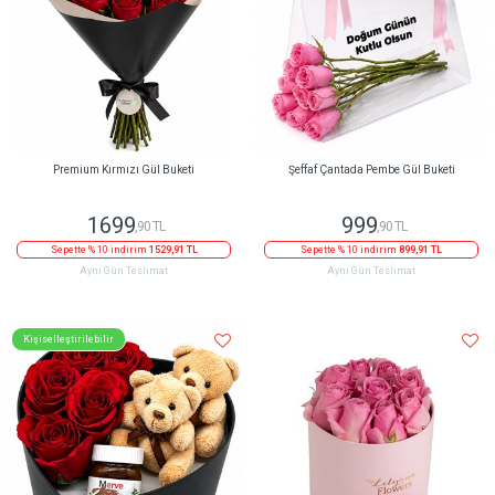
Premium Kırmızı Gül Buketi
Şeffaf Çantada Pembe Gül Buketi
1699
999
,90 TL
,90 TL
Sepette % 10 indirim
1529,91 TL
Sepette % 10 indirim
899,91 TL
Aynı Gün Teslimat
Aynı Gün Teslimat
Kişiselleştirilebilir