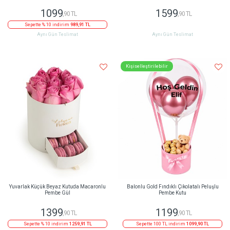
1099
1599
,90 TL
,90 TL
Sepette % 10 indirim
989,91 TL
Aynı Gün Teslimat
Aynı Gün Teslimat
Kişiselleştirilebilir
Yuvarlak Küçük Beyaz Kutuda Macaronlu
Balonlu Gold Fındıklı Çikolatalı Peluşlu
Pembe Gül
Pembe Kutu
1399
1199
,90 TL
,90 TL
Sepette % 10 indirim
1259,91 TL
Sepette 100 TL indirim
1099,90 TL