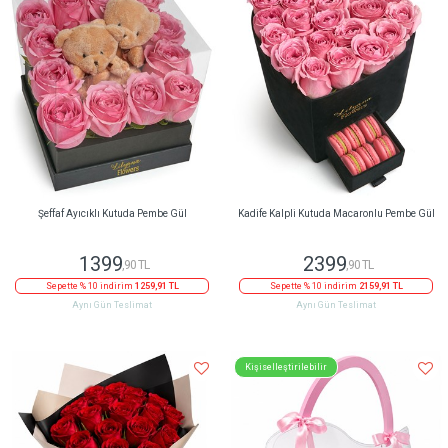
Şeffaf Ayıcıklı Kutuda Pembe Gül
Kadife Kalpli Kutuda Macaronlu Pembe Gül
1399
2399
,90 TL
,90 TL
Sepette % 10 indirim
1259,91 TL
Sepette % 10 indirim
2159,91 TL
Aynı Gün Teslimat
Aynı Gün Teslimat
Kişiselleştirilebilir