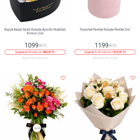
Küçük Kalpli Siyah Kutuda Ayıcıklı Nutellalı
Yuvarlak Pembe Kutuda Pembe Gül
Kırmızı Gül
1099
1199
,90 TL
,90 TL
Sepette % 10 indirim
989,91 TL
Sepette % 10 indirim
1079,91 TL
Aynı Gün Teslimat
Aynı Gün Teslimat