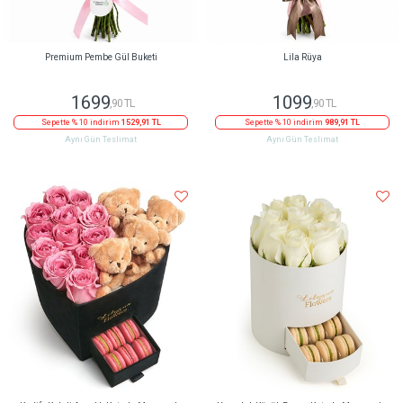
Premium Pembe Gül Buketi
Lila Rüya
1699
1099
,90 TL
,90 TL
Sepette % 10 indirim
1529,91 TL
Sepette % 10 indirim
989,91 TL
Aynı Gün Teslimat
Aynı Gün Teslimat