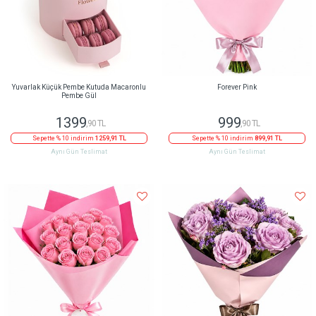
Yuvarlak Küçük Pembe Kutuda Macaronlu
Forever Pink
Pembe Gül
1399
999
,90 TL
,90 TL
Sepette % 10 indirim
1259,91 TL
Sepette % 10 indirim
899,91 TL
Aynı Gün Teslimat
Aynı Gün Teslimat