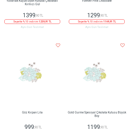
Yuvarlak Küçük Siyah Kutuda Çikolatalı
Forever Pink Chocolate
Kırmızı Gül
1399
1299
,90 TL
,90 TL
Sepette % 10 indirim
1259,91 TL
Sepette % 10 indirim
1169,91 TL
Aynı Gün Teslimat
Aynı Gün Teslimat
Göz Kırpan Lila
Gold Gurme Spesiyal Çikolata Kutusu Büyük
Boy
999
1199
,90 TL
,90 TL