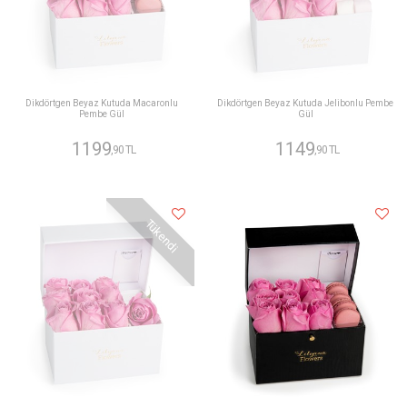
Dikdörtgen Beyaz Kutuda Macaronlu
Dikdörtgen Beyaz Kutuda Jelibonlu Pembe
Pembe Gül
Gül
1199
1149
,90 TL
,90 TL
Tükendi