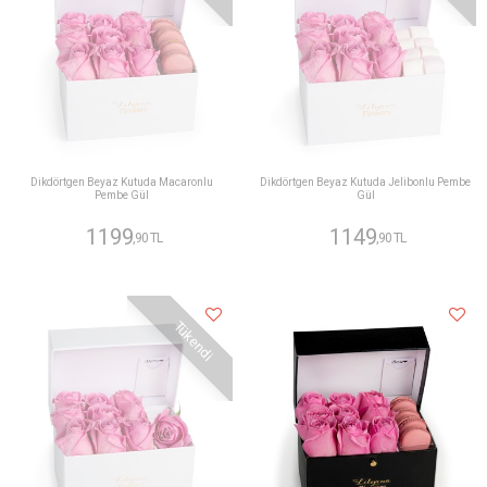
Dikdörtgen Beyaz Kutuda Macaronlu
Dikdörtgen Beyaz Kutuda Jelibonlu Pembe
Pembe Gül
Gül
1199
1149
,90 TL
,90 TL
Tükendi