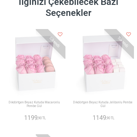
İlginizi Çekebilecek Bazı
Seçenekler
Tükendi
Tükendi
Dikdörtgen Beyaz Kutuda Macaronlu
Dikdörtgen Beyaz Kutuda Jelibonlu Pembe
Pembe Gül
Gül
1199
1149
,90 TL
,90 TL