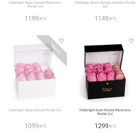
Dikdörtgen Beyaz Kutuda Macaronlu
Dikdörtgen Beyaz Kutuda Jelibonlu Pembe
Pembe Gül
Gül
1199
1149
,90 TL
,90 TL
Tükendi
Dikdörtgen Beyaz Kutuda Pembe Gül
Dikdörtgen Siyah Kutuda Macaronlu
Pembe Gül
1099
1299
,90 TL
,90 TL