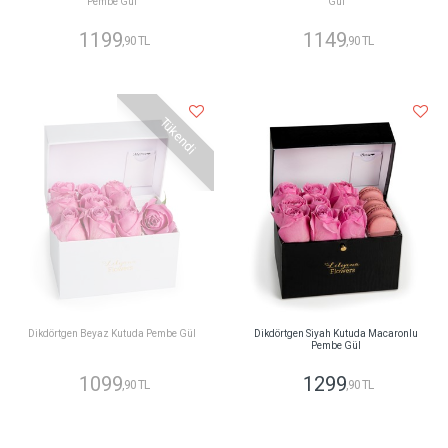
Pembe Gül
Gül
1199
1149
,90 TL
,90 TL
Tükendi
Dikdörtgen Beyaz Kutuda Pembe Gül
Dikdörtgen Siyah Kutuda Macaronlu
Pembe Gül
1099
1299
,90 TL
,90 TL