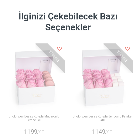
İlginizi Çekebilecek Bazı
Seçenekler
Tükendi
Tükendi
Dikdörtgen Beyaz Kutuda Macaronlu
Dikdörtgen Beyaz Kutuda Jelibonlu Pembe
Pembe Gül
Gül
1199
1149
,90 TL
,90 TL