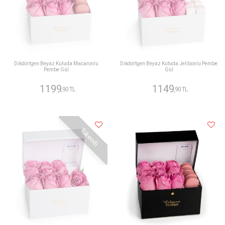
Dikdörtgen Beyaz Kutuda Macaronlu
Dikdörtgen Beyaz Kutuda Jelibonlu Pembe
Pembe Gül
Gül
1199
1149
,90 TL
,90 TL
Tükendi