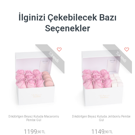
İlginizi Çekebilecek Bazı
Seçenekler
Tükendi
Tükendi
Dikdörtgen Beyaz Kutuda Macaronlu
Dikdörtgen Beyaz Kutuda Jelibonlu Pembe
Pembe Gül
Gül
1199
1149
,90 TL
,90 TL