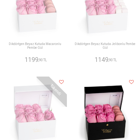
Dikdörtgen Beyaz Kutuda Macaronlu
Dikdörtgen Beyaz Kutuda Jelibonlu Pembe
Pembe Gül
Gül
1199
1149
,90 TL
,90 TL
Tükendi