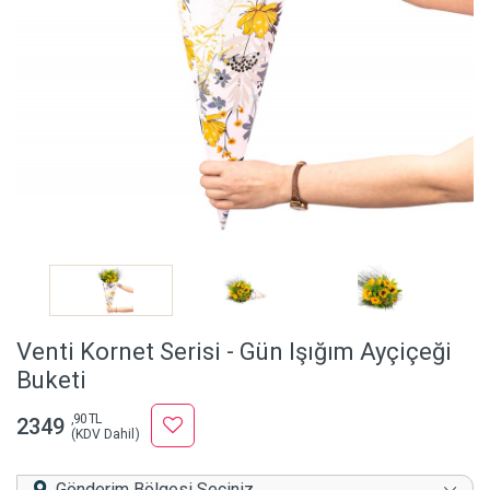
Venti Kornet Serisi - Gün Işığım Ayçiçeği
Buketi
,90 TL
2349
(KDV Dahil)
Gönderim Bölgesi Seçiniz