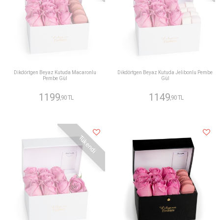
Dikdörtgen Beyaz Kutuda Macaronlu
Dikdörtgen Beyaz Kutuda Jelibonlu Pembe
Pembe Gül
Gül
1199
1149
,90 TL
,90 TL
Tükendi