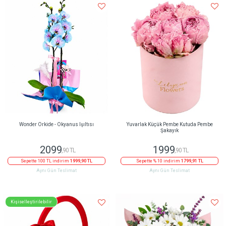
Wonder Orkide - Okyanus Işıltısı
Yuvarlak Küçük Pembe Kutuda Pembe
Şakayık
2099
1999
,90 TL
,90 TL
Sepette 100 TL indirim
1999,90 TL
Sepette % 10 indirim
1799,91 TL
Aynı Gün Teslimat
Aynı Gün Teslimat
Kişiselleştirilebilir