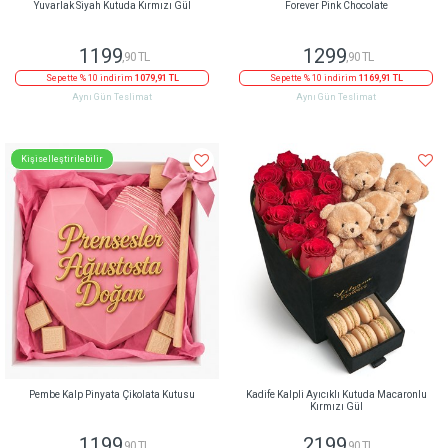
Yuvarlak Siyah Kutuda Kırmızı Gül
Forever Pink Chocolate
1199
1299
,90 TL
,90 TL
Sepette % 10 indirim
1079,91 TL
Sepette % 10 indirim
1169,91 TL
Aynı Gün Teslimat
Aynı Gün Teslimat
Kişiselleştirilebilir
Pembe Kalp Pinyata Çikolata Kutusu
Kadife Kalpli Ayıcıklı Kutuda Macaronlu
Kırmızı Gül
1199
2199
,90 TL
,90 TL