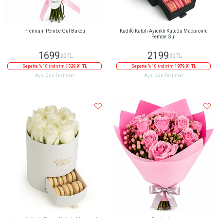
Premium Pembe Gül Buketi
Kadife Kalpli Ayıcıklı Kutuda Macaronlu
Pembe Gül
1699
2199
,90 TL
,90 TL
Sepette % 10 indirim
1529,91 TL
Sepette % 10 indirim
1979,91 TL
Aynı Gün Teslimat
Aynı Gün Teslimat