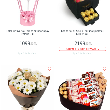
Balonlu Yuvarlak Pembe Kutuda Yapay
Kadife Kalpli Ayıcıklı Kutuda Çikolatalı
Pembe Gül
Kırmızı Gül
1099
2199
,90 TL
,90 TL
Sepette % 10 indirim
1979,91 TL
Aynı Gün Teslimat
Aynı Gün Teslimat