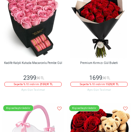
Kadife Kalpli Kutuda Macaronlu Pembe Gül
Premium Kırmızı Gül Buketi
2399
1699
,90 TL
,90 TL
Sepette % 10 indirim
2159,91 TL
Sepette % 10 indirim
1529,91 TL
Aynı Gün Teslimat
Aynı Gün Teslimat
Kişiselleştirilebilir
Kişiselleştirilebilir