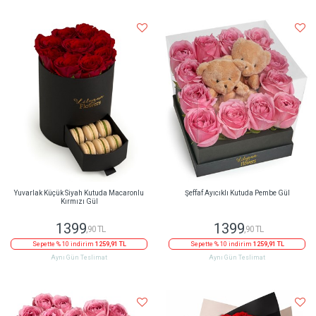
Yuvarlak Küçük Siyah Kutuda Macaronlu
Şeffaf Ayıcıklı Kutuda Pembe Gül
Kırmızı Gül
1399
1399
,90 TL
,90 TL
Sepette % 10 indirim
1259,91 TL
Sepette % 10 indirim
1259,91 TL
Aynı Gün Teslimat
Aynı Gün Teslimat