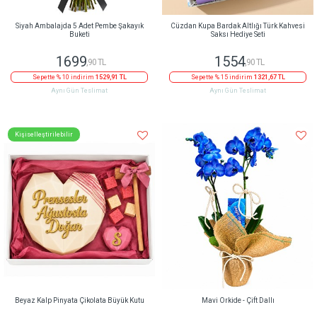
Siyah Ambalajda 5 Adet Pembe Şakayık
Cüzdan Kupa Bardak Altlığı Türk Kahvesi
Buketi
Saksı Hediye Seti
1699
1554
,90 TL
,90 TL
Sepette % 10 indirim
1529,91 TL
Sepette % 15 indirim
1321,67 TL
Aynı Gün Teslimat
Aynı Gün Teslimat
Kişiselleştirilebilir
Beyaz Kalp Pinyata Çikolata Büyük Kutu
Mavi Orkide - Çift Dallı