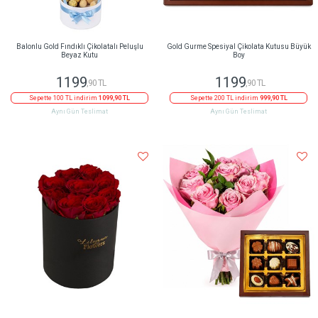
Balonlu Gold Fındıklı Çikolatalı Peluşlu
Gold Gurme Spesiyal Çikolata Kutusu Büyük
Beyaz Kutu
Boy
1199
1199
,90 TL
,90 TL
Sepette 100 TL indirim
1099,90 TL
Sepette 200 TL indirim
999,90 TL
Aynı Gün Teslimat
Aynı Gün Teslimat