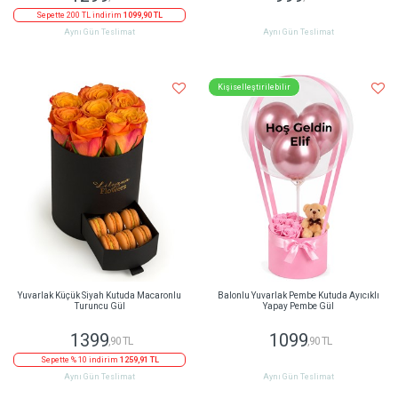
Sepette 200 TL indirim
1099,90 TL
Aynı Gün Teslimat
Aynı Gün Teslimat
Kişiselleştirilebilir
Yuvarlak Küçük Siyah Kutuda Macaronlu
Balonlu Yuvarlak Pembe Kutuda Ayıcıklı
Turuncu Gül
Yapay Pembe Gül
1399
1099
,90 TL
,90 TL
Sepette % 10 indirim
1259,91 TL
Aynı Gün Teslimat
Aynı Gün Teslimat