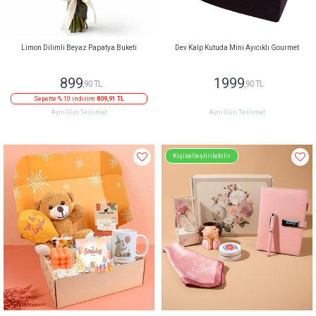
Limon Dilimli Beyaz Papatya Buketi
Dev Kalp Kutuda Mini Ayıcıklı Gourmet
899
1999
,90 TL
,90 TL
Sepette % 10 indirim
809,91 TL
Aynı Gün Teslimat
Aynı Gün Teslimat
Kişiselleştirilebilir