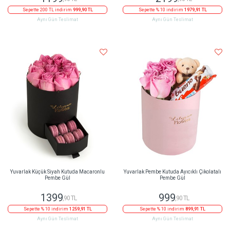
Sepette 200 TL indirim
999,90 TL
Sepette % 10 indirim
1979,91 TL
Aynı Gün Teslimat
Aynı Gün Teslimat
Yuvarlak Küçük Siyah Kutuda Macaronlu
Yuvarlak Pembe Kutuda Ayıcıklı Çikolatalı
Pembe Gül
Pembe Gül
1399
999
,90 TL
,90 TL
Sepette % 10 indirim
1259,91 TL
Sepette % 10 indirim
899,91 TL
Aynı Gün Teslimat
Aynı Gün Teslimat