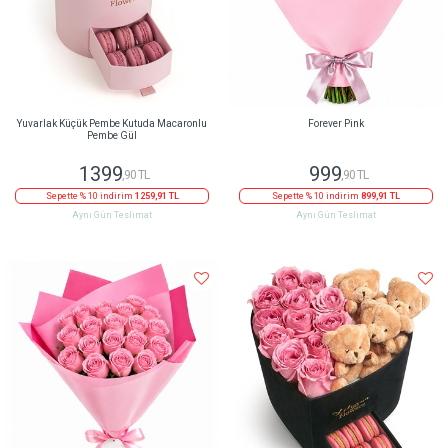
Yuvarlak Küçük Pembe Kutuda Macaronlu
Forever Pink
Pembe Gül
1399
999
,90 TL
,90 TL
Sepette % 10 indirim
1259,91 TL
Sepette % 10 indirim
899,91 TL
Aynı Gün Teslimat
Aynı Gün Teslimat