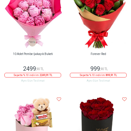
10 Adet Pembe Şakayık Buketi
Forever Red
2499
999
,90 TL
,90 TL
Sepette % 10 indirim
2249,91 TL
Sepette % 10 indirim
899,91 TL
Aynı Gün Teslimat
Aynı Gün Teslimat