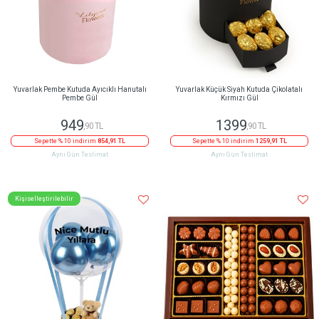
Yuvarlak Pembe Kutuda Ayıcıklı Hanutalı
Yuvarlak Küçük Siyah Kutuda Çikolatalı
Pembe Gül
Kırmızı Gül
949
1399
,90 TL
,90 TL
Sepette % 10 indirim
854,91 TL
Sepette % 10 indirim
1259,91 TL
Aynı Gün Teslimat
Aynı Gün Teslimat
Kişiselleştirilebilir