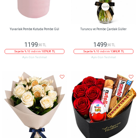
Yuvarlak Pembe Kutuda Pembe Gül
Turuncu ve Pembe Çardak Güller
1199
1499
,90 TL
,90 TL
Sepette % 10 indirim
1079,91 TL
Sepette % 10 indirim
1349,91 TL
Aynı Gün Teslimat
Aynı Gün Teslimat