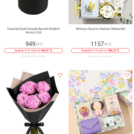
Yuvarlak Siyah Kutuda Ayıcıklı Kinderli
Mimoza Tasarım Kadına Hediye Seti
Kırmızı Gül
949
1157
,90 TL
,90 TL
Sepette % 10 indirim
854,91 TL
Sepette % 15 indirim
984,22 TL
Aynı Gün Teslimat
Aynı Gün Teslimat