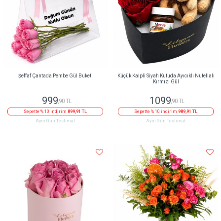
Şeffaf Çantada Pembe Gül Buketi
Küçük Kalpli Siyah Kutuda Ayıcıklı Nutellalı
Kırmızı Gül
999
1099
,90 TL
,90 TL
Sepette % 10 indirim
899,91 TL
Sepette % 10 indirim
989,91 TL
Aynı Gün Teslimat
Aynı Gün Teslimat