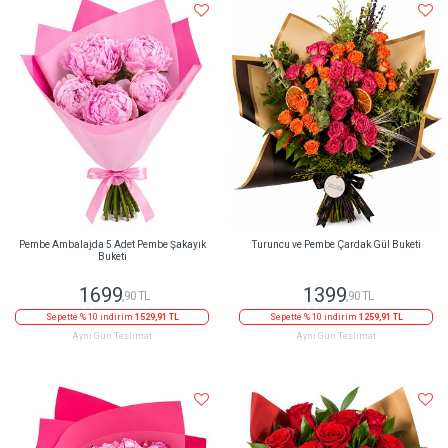
Pembe Ambalajda 5 Adet Pembe Şakayık
Turuncu ve Pembe Çardak Gül Buketi
Buketi
1699
1399
,90 TL
,90 TL
Sepette % 10 indirim
1529,91 TL
Sepette % 10 indirim
1259,91 TL
Aynı Gün Teslimat
Aynı Gün Teslimat