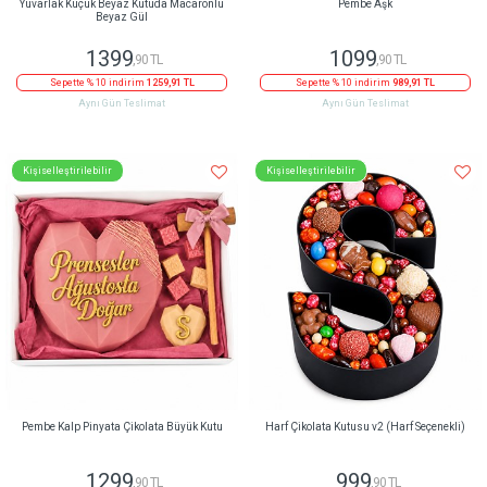
Yuvarlak Küçük Beyaz Kutuda Macaronlu
Pembe Aşk
Beyaz Gül
1399
1099
,90 TL
,90 TL
Sepette % 10 indirim
1259,91 TL
Sepette % 10 indirim
989,91 TL
Aynı Gün Teslimat
Aynı Gün Teslimat
Kişiselleştirilebilir
Kişiselleştirilebilir
Pembe Kalp Pinyata Çikolata Büyük Kutu
Harf Çikolata Kutusu v2 (Harf Seçenekli)
1299
999
,90 TL
,90 TL