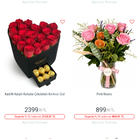
Aynı Gün Teslimat
Aynı Gün Teslimat
Kadife Kalpli Kutuda Çikolatalı Kırmızı Gül
Pink Roses
2399
899
,90 TL
,90 TL
Sepette % 10 indirim
2159,91 TL
Sepette % 10 indirim
809,91 TL
Aynı Gün Teslimat
Aynı Gün Teslimat