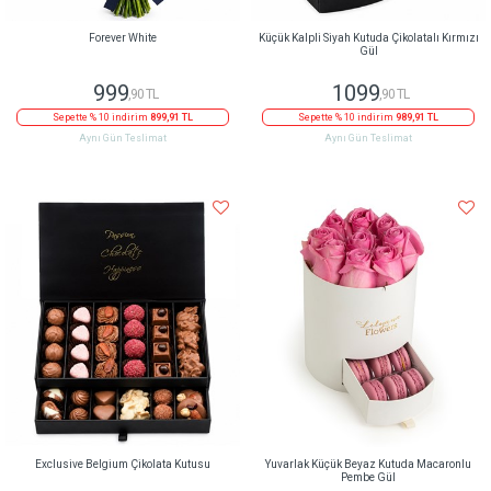
Forever White
Küçük Kalpli Siyah Kutuda Çikolatalı Kırmızı
Gül
999
1099
,90 TL
,90 TL
Sepette % 10 indirim
899,91 TL
Sepette % 10 indirim
989,91 TL
Aynı Gün Teslimat
Aynı Gün Teslimat
Exclusive Belgium Çikolata Kutusu
Yuvarlak Küçük Beyaz Kutuda Macaronlu
Pembe Gül