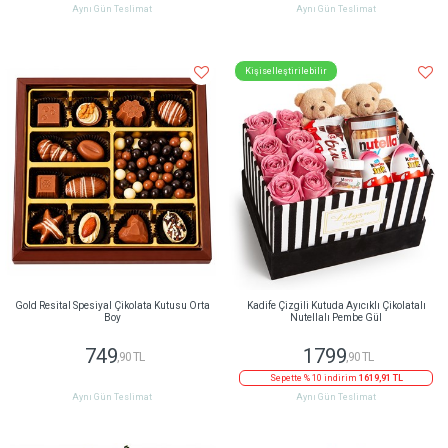
Aynı Gün Teslimat
Aynı Gün Teslimat
Kişiselleştirilebilir
Gold Resital Spesiyal Çikolata Kutusu Orta
Kadife Çizgili Kutuda Ayıcıklı Çikolatalı
Boy
Nutellalı Pembe Gül
749
1799
,90 TL
,90 TL
Sepette % 10 indirim
1619,91 TL
Aynı Gün Teslimat
Aynı Gün Teslimat