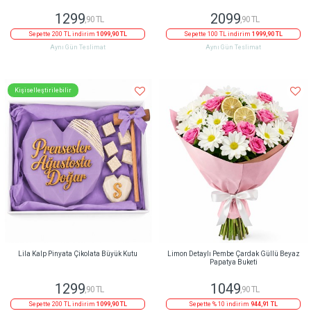
1299
2099
,90 TL
,90 TL
Sepette 200 TL indirim
1099,90 TL
Sepette 100 TL indirim
1999,90 TL
Aynı Gün Teslimat
Aynı Gün Teslimat
Kişiselleştirilebilir
Lila Kalp Pinyata Çikolata Büyük Kutu
Limon Detaylı Pembe Çardak Güllü Beyaz
Papatya Buketi
1299
1049
,90 TL
,90 TL
Sepette 200 TL indirim
1099,90 TL
Sepette % 10 indirim
944,91 TL