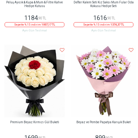
Peluş Ayıcık & Kupa & Mum & Filtre Kahve
Defter Kalem Seti Kız Saksı Mum Fular Oda
Hediye Kutusu
Kokusu Hediye Seti
1184
1616
,90 TL
,90 TL
Sepette % 15 indirim
1007,17 TL
Sepette % 15 indirim
1374,37 TL
Aynı Gün Teslimat
Aynı Gün Teslimat
Premium Beyaz Kırmızı Gül Buketi
Beyaz ve Pembe Papatya Karışık Buket
1699
899
,90 TL
,90 TL