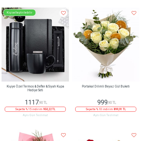
Kişiselleştirilebilir
Kişiye Özel Termos & Defter & Siyah Kupa
Portakal Dilimli Beyaz Gül Buketi
Hediye Seti
1117
999
,90 TL
,90 TL
Sepette % 15 indirim
950,22 TL
Sepette % 10 indirim
899,91 TL
Aynı Gün Teslimat
Aynı Gün Teslimat