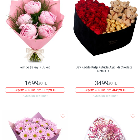
Pembe Şakayık Buketi
Dev Kadife Kalp Kutuda Ayıcıklı Çikolatalı
Kırmızı Gül
1699
3499
,90 TL
,90 TL
Sepette % 10 indirim
1529,91 TL
Sepette % 10 indirim
3149,91 TL
Aynı Gün Teslimat
Aynı Gün Teslimat