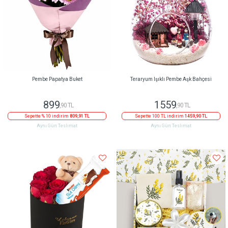
Pembe Papatya Buket
Teraryum Işıklı Pembe Aşk Bahçesi
899
1559
,90 TL
,90 TL
Sepette % 10 indirim
809,91 TL
Sepette 100 TL indirim
1459,90 TL
Aynı Gün Teslimat
Aynı Gün Teslimat