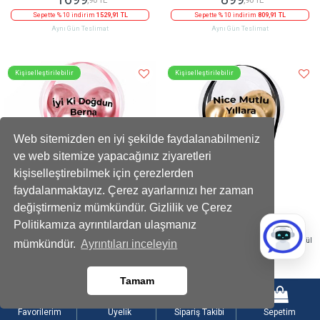
Sepette % 10 indirim
1529,91 TL
Sepette % 10 indirim
809,91 TL
Aynı Gün Teslimat
Aynı Gün Teslimat
Kişiselleştirilebilir
Kişiselleştirilebilir
Web sitemizden en iyi şekilde faydalanabilmeniz
ve web sitemize yapacağınız ziyaretleri
kişiselleştirebilmek için çerezlerden
faydalanmaktayız. Çerez ayarlarınızı her zaman
değiştirmeniz mümkündür. Gizlilik ve Çerez
Politikamıza ayrıntılardan ulaşmanız
Balonlu Gold Fındıklı Çikolatalı Pembe Kutu
Balonlu Kalpli Çikolatalı Kutuda Kırmızı Gül
mümkündür.
Ayrıntıları inceleyin
1199
1499
,90 TL
,90 TL
Tamam
Sepette 100 TL indirim
1099,90 TL
Aynı Gün Teslimat
Aynı Gün Teslimat
Favorilerim
Üyelik
Sipariş Takibi
Sepetim