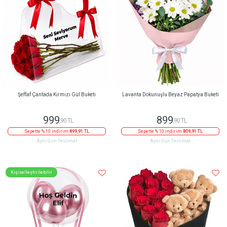
Şeffaf Çantada Kırmızı Gül Buketi
Lavanta Dokunuşlu Beyaz Papatya Buketi
999
899
,90 TL
,90 TL
Sepette % 10 indirim
899,91 TL
Sepette % 10 indirim
809,91 TL
Aynı Gün Teslimat
Aynı Gün Teslimat
Kişiselleştirilebilir