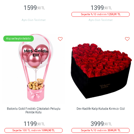
1599
1399
,90 TL
,90 TL
Sepette % 10 indirim
1259,91 TL
Aynı Gün Teslimat
Aynı Gün Teslimat
Kişiselleştirilebilir
Balonlu Gold Fındıklı Çikolatalı Peluşlu
Dev Kadife Kalp Kutuda Kırmızı Gül
Pembe Kutu
1199
3999
,90 TL
,90 TL
Sepette 100 TL indirim
1099,90 TL
Sepette % 10 indirim
3599,91 TL