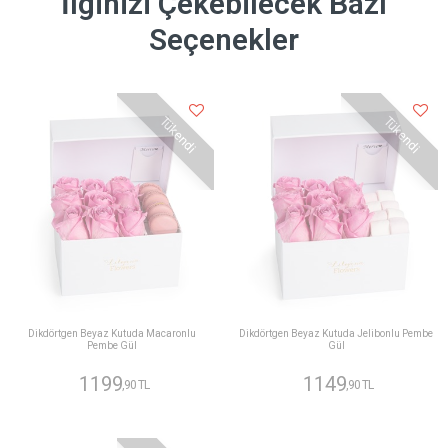
İlginizi Çekebilecek Bazı
Seçenekler
Tükendi
Tükendi
Dikdörtgen Beyaz Kutuda Macaronlu
Dikdörtgen Beyaz Kutuda Jelibonlu Pembe
Pembe Gül
Gül
1199
1149
,90 TL
,90 TL