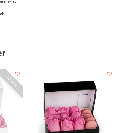
lunmaktadır.
bilir.
er
Tükendi