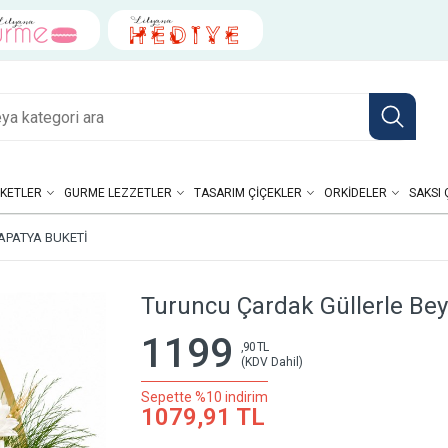
KETLER
GURME LEZZETLER
TASARIM ÇIÇEKLER
ORKIDELER
SAKSI 
APATYA BUKETI
Turuncu Çardak Güllerle Bey
1199
,90 TL
(KDV Dahil)
Sepette %10 indirim
1079,91 TL