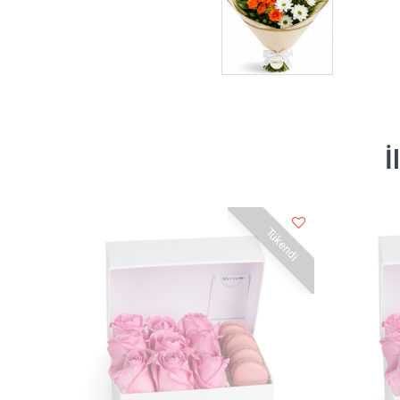
İ
Tükendi