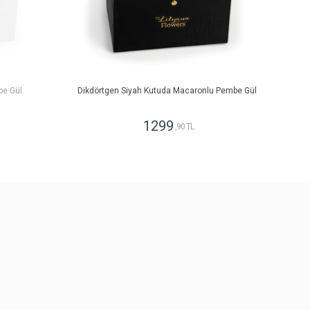
be Gül
Dikdörtgen Siyah Kutuda Macaronlu Pembe Gül
1299
,90 TL