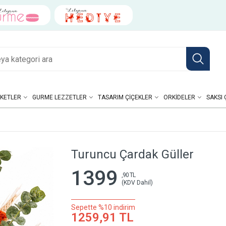
KETLER
GURME LEZZETLER
TASARIM ÇIÇEKLER
ORKIDELER
SAKSI 
Turuncu Çardak Güller
1399
,90 TL
(KDV Dahil)
Sepette %10 indirim
1259,91 TL