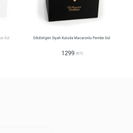
be Gül
Dikdörtgen Siyah Kutuda Macaronlu Pembe Gül
1299
,90 TL