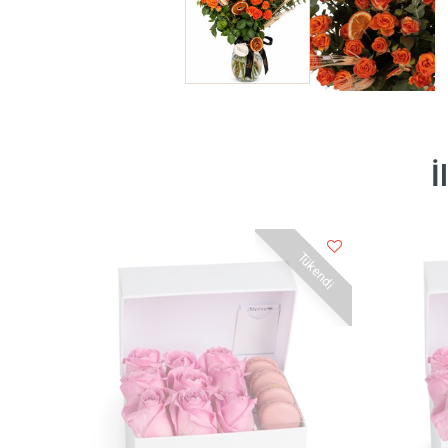
İ
Tükendi