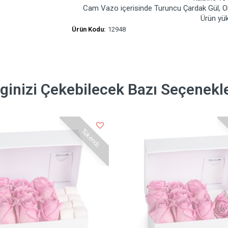
Cam Vazo içerisinde Turuncu Çardak Gül, Okal
Ürün yük
Ürün Kodu:
12948
lginizi Çekebilecek Bazı Seçenekl
Tükendi