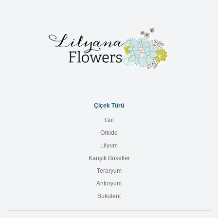
Çiçek Türü
Gül
Orkide
Lilyum
Karışık Buketler
Teraryum
Antoryum
Sukulent