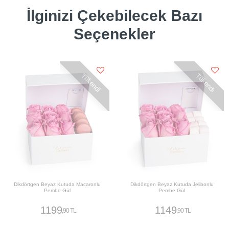
İlginizi Çekebilecek Bazı
Seçenekler
Tükendi
Tükendi
Dikdörtgen Beyaz Kutuda Macaronlu
Dikdörtgen Beyaz Kutuda Jelibonlu
Pembe Gül
Pembe Gül
1199
1149
,90 TL
,90 TL