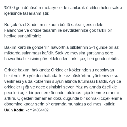
%100 geri dönüşüm metaryeller kullanılarak üretilen helen saksı
içerisinde tasarlanmıştır.
Bu çok özel 3 adet mini kadın büstü saksı içerisindeki
kalanchoe ve orkide tasarım ile sevdiklerinize çok farklı bir
hediye sunabilirsiniz.
Bakım kartı ile gönderilir. haworthia bitkilerinin 3-4 günde bir az
miktarda sulanması kafidir. Stok ve mevsim şartlarına göre
haworthia bitkisinin görseldekinden farklı çeşitleri gönderilebilir.
Orkide bakımı hakkında: Orkideler köklerinde su depolayan
bitkilerdir. Bu yüzden haftada iki kez püskürtme yöntemiyle su
verilmesi ya da köklerinin suyun altında tutulması kafidir. Ayrıca
orkideler ışığı ve gece esintisini sever. Yaz aylarında özellikle
geceleri açık bir pencere önünde tutulması çiçeklenme oranını
arttırır. Çiçekleri tamamen döküldüğünde bir sonraki çiçeklenme
dönemine kadar serin bir ortamda muhafaza edilmesi kafidir.
Ürün Kodu:
kcm94054402