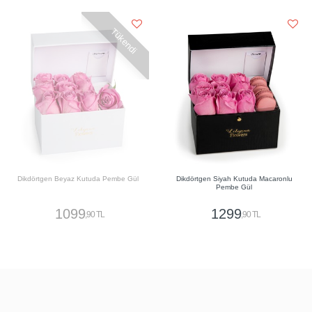
Tükendi
Dikdörtgen Beyaz Kutuda Pembe Gül
Dikdörtgen Siyah Kutuda Macaronlu
Pembe Gül
1099
1299
,90 TL
,90 TL