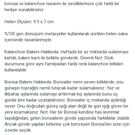
bonsai ve kalanchoe tasarım ile sevdiklerinize çok farklı bir
hediye sunabilirsiniz.
Helen Ölçüleri: 9.5 x 7 cm
%100 geri dönüşüm metaryeller kullanılarak üretilen helen saksı
içerisinde tasarlanmıştır.
Kalanchoe Bakımı Hakkında: Haftada bir az miktarda sulanması
kafidir, bakım kartı ile birlikte gönderilir. Önemli Not: Stok
durumuna göre aynı familyadan farklı renk kalanchoe bitkileri
kullanılabilir.
Bonsai Bakımı Hakkında: Bonsailer nemi seven bitkilerdir, onu
günaşırı toprağını nemli tutacak kadar sulamalısınız. Yaz ve
ilkbahar aylarında sulamayı arttırmalı kış aylarında bunu üç
günde bire kadar uzatabilirsiniz. Bonsailer iç mekanda aydınlığı
sever. Onu doğrudan güneş ışığı alan değil de gün ışığı gören bir
yere koymalısınız. Not: Her bir Bonsai kendine has kıvrımlar
taşıdığından, gelen bonsailerin gövde yapısında farklılıklar olabilir.
Ancak gövde yapıları birbirine çok benzeyen Bonsai'leri sizin için
özenle seçtik.