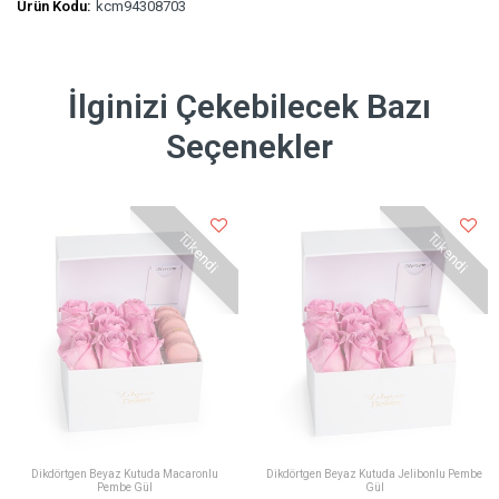
Ürün Kodu:
kcm94308703
İlginizi Çekebilecek Bazı
Seçenekler
Tükendi
Tükendi
Dikdörtgen Beyaz Kutuda Macaronlu
Dikdörtgen Beyaz Kutuda Jelibonlu Pembe
Pembe Gül
Gül