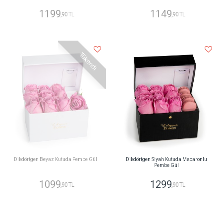
1199
1149
,90 TL
,90 TL
Tükendi
Dikdörtgen Beyaz Kutuda Pembe Gül
Dikdörtgen Siyah Kutuda Macaronlu
Pembe Gül
1099
1299
,90 TL
,90 TL