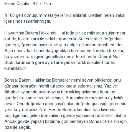
Helen Ölçüleri: 9.5 x 7 cm
%100 geri dönüşüm metaryeller kullanılarak üretilen helen saksı
içerisinde tasarlanmıştır.
Haworthia Bakımı Hakkında: Haftada bir az miktarda sulanması
kafidir, bakım kartı ile birlikte gönderilir. Succulentler doğrudan
güneş ışığı yerine aydınlık ve yarı gölge ortamları tercih ederler.
Aşırı susuz kaldıklarında yaprakları buruşur ve formları bozulur,
bu yüzden toprağının genellikle nemli tercih edilir. Önemli Not:
Stok durumuna göre aynı familyadan farklı sukulent türleri
kullanılabilir.
Bonsai Bakımı Hakkında: Bonsailer nemi seven bitkilerdir, onu
günaşırı toprağını nemli tutacak kadar sulamalısınız. Yaz ve
ilkbahar aylarında sulamayı arttırmalı kış aylarında bunu üç
günde bire kadar uzatabilirsiniz. Bonsailer iç mekanda aydınlığı
sever. Onu doğrudan güneş ışığı alan değil de gün ışığı gören bir
yere koymalısınız. Not: Her bir Bonsai kendine has kıvrımlar
taşıdığından, gelen bonsailerin gövde yapısında farklılıklar olabilir.
Ancak gövde yapıları birbirine çok benzeyen Bonsai'leri sizin için
özenle seçtik.