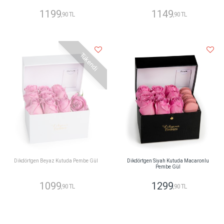
1199
1149
,90 TL
,90 TL
Tükendi
Dikdörtgen Beyaz Kutuda Pembe Gül
Dikdörtgen Siyah Kutuda Macaronlu
Pembe Gül
1099
1299
,90 TL
,90 TL