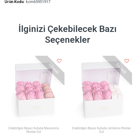
Ürün Kodu:
kcm65951917
İlginizi Çekebilecek Bazı
Seçenekler
Tükendi
Tükendi
Dikdörtgen Beyaz Kutuda Macaronlu
Dikdörtgen Beyaz Kutuda Jelibonlu Pembe
Pembe Gül
Gül