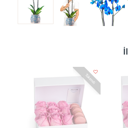
İ
Tükendi