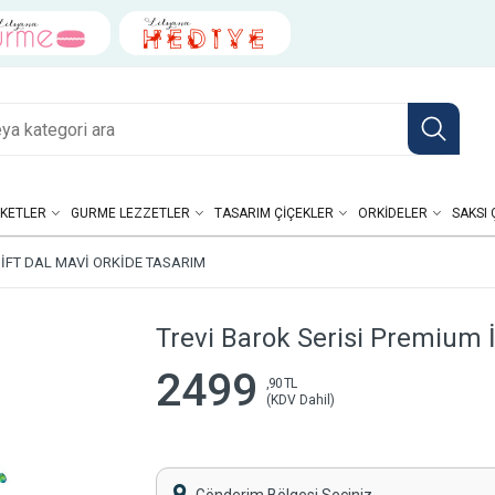
KETLER
GURME LEZZETLER
TASARIM ÇIÇEKLER
ORKIDELER
SAKSI 
ÇIFT DAL MAVI ORKIDE TASARIM
Trevi Barok Serisi Premium İ
2499
,90 TL
(KDV Dahil)