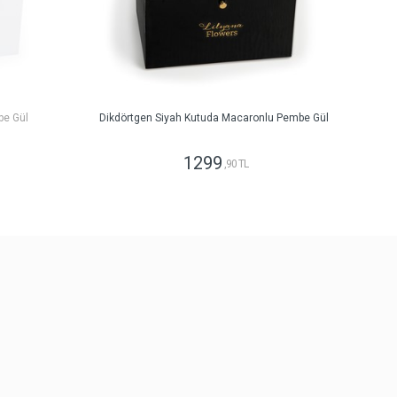
be Gül
Dikdörtgen Siyah Kutuda Macaronlu Pembe Gül
1299
,90 TL