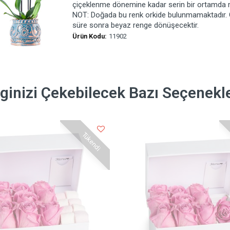
çiçeklenme dönemine kadar serin bir ortamda muha
NOT: Doğada bu renk orkide bulunmamaktadır. Öze
süre sonra beyaz renge dönüşecektir.
Ürün Kodu:
11902
lginizi Çekebilecek Bazı Seçenekl
Tükendi